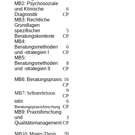
MB2: Psychosoziale
und Klinische
​6
Diagnostik
CP
MB3: Rechtliche
Grundlagen
spezifischer
​5
Beratungskontexte
CP
MB4:
Beratungsmethoden
6
und -strategien I
CP
MB5:
Beratungsmethoden
8
und -strategien I
I
CP
MB6: Beratungspraxis
16
CP
9
MB7: Selbstrefelxion
CP
6
MB8:
CP
Beratungspraxisforschung
MB9: Praxisforschung
und
3
Qualitätsmanagement
CP
MB10: Master-Thesis
20