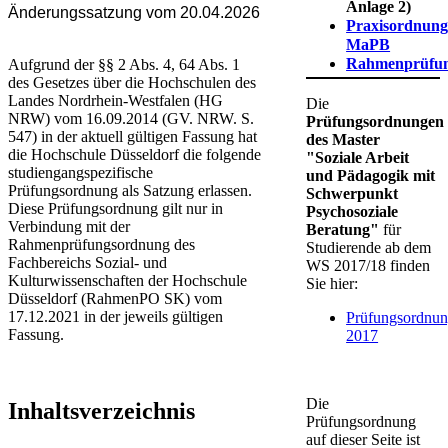
Anlage 2)
Änderungssatzung vom 20.04.2026
Praxisordnun
MaPB
Rahmenprüfu
Aufgrund der §§ 2 Abs. 4, 64 Abs. 1
des Gesetzes über die Hochschulen des
Landes Nordrhein-Westfalen (HG
Die
NRW) vo​m 16.09.2014 (GV. NRW. S.
Prüfungsordnungen
547) in der aktuell gültigen Fassung hat
des Master
die Hochschule Düsseldorf die folgende
"Soziale Arbeit
studiengangspezifische
und Pädagogik mit
Prüfungsordnung als Satzung erlassen.
Schwerpunkt
Diese Prüfungsordnung gilt nur in
Psychosoziale
Verbindung mit der
Beratung"
für
Rahmenprüfungsordnung des
Studierende ab dem
Fachbereichs Sozial- und
WS 2017/18 finden
Kulturwissenschaften der Hochschule
Sie hier:
Düsseldorf (RahmenPO SK) vom
17.12.2021 in der jeweils gültigen
Prüfungsordnu
Fassung.
2017
Die
Inhaltsverzeichnis
Prüfungsordnung
auf dieser Seite ist