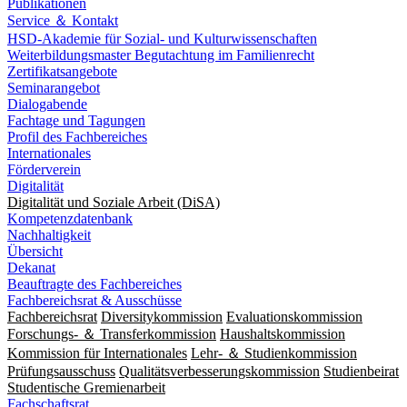
Publikationen
Service ＆ Kontakt
HSD-Akademie für Sozial- und Kulturwissenschaften
Weiterbildungsmaster Begutachtung im Familienrecht
Zertifikatsangebote
Seminarangebot
Dialogabende
Fachtage und Tagungen
Profil des Fachbereiches
Internationales
Förderverein
Digitalität
Digitalität und Soziale Arbeit (DiSA)
Kompetenzdatenbank
Nachhaltigkeit
Übersicht
Dekanat
Beauftragte des Fachbereiches
Fachbereichsrat & Ausschüsse
Fachbereichsrat
Diversitykommission
Evaluationskommission
Forschungs- ＆ Transferkommission
Haushaltskommission
Kommission für Internationales
Lehr- ＆ Studienkommission
Prüfungsausschuss
Qualitätsverbesserungskommission
Studienbeirat
Studentische Gremienarbeit
Fachschaftsrat