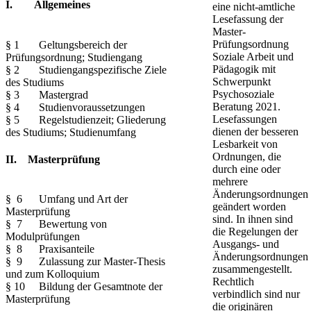
I. Allgemeines
eine nicht-amtliche
Lesefassung der
Master-
Prüfungsordnung
§ 1 Geltungsbereich der
Soziale Arbeit und
Prüfungsordnung; Studiengang
Pädagogik mit
§ 2 Studiengangspezifische Ziele
Schwerpunkt
des Studiums
Psychosoziale
§ 3 Mastergrad
Beratung 2021.
§ 4 Studienvoraussetzungen
Lesefassungen
§ 5 Regelstudienzeit; Gliederung
dienen der besseren
des Studiums; Studienumfang
Lesbarkeit von
Ordnungen, die
II. Masterprüfung
durch eine oder
mehrere
Änderungsordnungen
§ 6 Umfang und Art der
geändert worden
Masterprüfung
sind. In ihnen sind
§ 7 Bewertung von
die Regelungen der
Modulprüfungen
Ausgangs- und
§ 8 Praxisanteile
Änderungsordnungen
§ 9 Zulassung zur Master-Thesis
zusammengestellt.
und zum Kolloquium
Rechtlich
§ 10 Bildung der Gesamtnote der
verbindlich sind nur
Masterprüfung
die originären