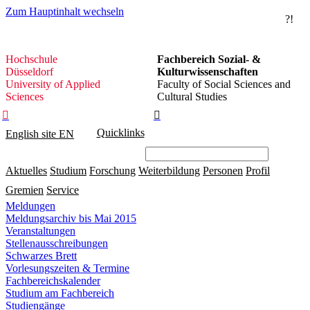
Zum Hauptinhalt wechseln
?!
Hochschule
Hochschule
Fachbereich Sozial- &
Düsseldorf
Düsseldorf
Kulturwissenschaften
University of Applied
Faculty of Social Sciences and
Sciences
Cultural Studies


Quicklinks
English site
EN
Aktuelles
Studium
Forschung
Weiterbildung
Personen
Profil
Gremien
Service
Meldungen
Meldungsarchiv bis Mai 2015
Veranstaltungen
Stellenausschreibungen
Schwarzes Brett
Vorlesungszeiten & Termine
Fachbereichskalender
Studium am Fachbereich
Studiengänge