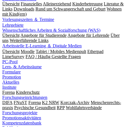
Übersicht
Finanzielles
Alleinerziehend
Kinderbetreuung
Literatur &
Links
Downloads
Rund um Schwangerschaft und Geburt
Wohnen
mit Kind(ern)
Vorlesungszeiten ＆ Termine
Lehrgebiete
Wissenschaftliches Arbeiten & Sozialforschung (WAS)
Übersicht
Angebote für Studierende
Angebote für Lehrende
Über
uns
Weiterführende Links
Arbeitsstelle E-Learning ＆ Digitale Medien
Übersicht
Moodle
Tablet / Mobiles Medienpult
Etherpad
LimeSurvey
FAQ / Häufig Gestellte Fragen
PC-Pool
Lern- & Arbeitsräume
Formulare
Promotion
Aktuelles
Institute
Forena
Kinderschutz
Forschungseinrichtungen
DIFA
FNuST
Forena
K2 NRW
Korczak-Archiv
Men­schen­rechts­
praxis
Psy­chische Gesund­heit
RPP
Wohlfahrts­verbände
Forschungsprojekte
Promotionsaktivitäten
Kompetenzdatenbank