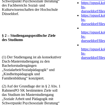
Schwerpunkt Psychosoziale Beratung“
https://opus4.k
des Fachbereichs Sozial- und
hs-
Kulturwissenschaften der Hochschule
duesseldorf/fil
Düsseldorf.
https://opus4.k
hs-
duesseldorf/file
https://opus4.k
§ 2 – Studiengangspezifische Ziele
hs-
des Studiums
duesseldorf/file
https://opus4.k
hs-
(1) Der Studiengang ist als konsekutiver
duesseldorf/file
Dach-Masterstudiengang zu den
Bachelorstudiengängen
„Sozialarbeit/Sozialpädagogik“ und
„Kindheitspädagogik und
Familienbildung“ konzipiert.
(2) Auf der Grundlage der in § 2 Abs. 1
RahmenPO SK bestimmten Ziele soll
das Studium im Masterstudiengang
„Soziale Arbeit und Pädagogik mit
Schwerpunkt Psychosoziale Beratung“