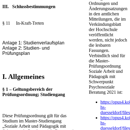
Ordnungen und
III. Schlussbestimmungen
Änderungssatzungen
in den amtlichen
Mitteilungen, die im
§ 11 In-Kraft-Treten
Verkündungsblatt
der Hochschule
veröffentlicht
werden, nicht jedoch
Anlage 1:
Studienverlaufsplan
die lesbaren
Anlage 2:
Studien- und
Fassungen.
Prüfungsplan
Verbindlich sind für
die Master-
Prüfungsordnung
Soziale Arbeit und
I. Allgemeines
Pädagogik mit
Schwerpunkt
Psychosoziale
§ 1 – Geltungsbereich der
Beratung 2021 ist:
Prüfungsordnung; Studiengang
https://opus4.k
hs-
duesseldorf/fil
Diese Prüfungsordnung gilt für das
https://opus4.k
Studium im Master-Studiengang
hs-
„Soziale Arbeit und Pädagogik mit
duesseldorf/fil