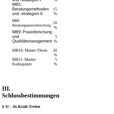
MB5:
Beratungsmethoden
15
und -strategien I
I
%
MB8:
10
Beratungspraxisforschung
%
MB9: Praxisforschung
und
5
Qualitätsmanagement
%
MB10: Master-Thesis
20
%
MB11: Master-
5
Kolloquium
%
III.
Schlussbestimmungen
§ 11 – In-Kraft-Treten