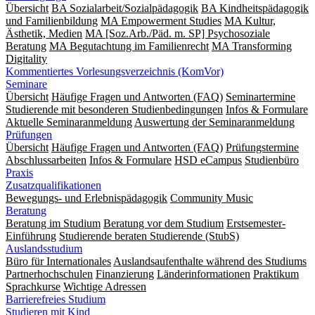
Übersicht
BA Sozialarbeit/Sozialpädagogik
BA Kindheitspädagogik
und Familienbildung
MA Empowerment Studies
MA Kultur,
Ästhetik, Medien
MA [Soz.Arb./Päd. m. SP] Psychosoziale
Beratung
MA Begut­ach­tung im Fami­lien­recht
MA Transforming
Digitality
Kommentiertes Vorlesungsverzeichnis (KomVor)
Seminare
Übersicht
Häufige Fragen und Antworten (FAQ)
Seminartermine
Studierende mit besonderen Studienbedingungen
Infos & Formulare
Aktuelle Seminaranmeldung
Auswertung der Seminaranmeldung
Prüfungen
Übersicht
Häufige Fragen und Antworten (FAQ)
Prüfungstermine
Abschlussarbeiten
Infos & Formulare
HSD eCampus
Studienbüro
Praxis
Zusatzqualifikationen
Bewegungs- und Erlebnispädagogik
Community Music
Beratung
Beratung im Studium
Beratung vor dem Studium
Erstsemester-
Einführung
Studierende beraten Studierende (StubS)
Auslandsstudium
Büro für Internationales
Auslandsaufenthalte während des Studiums
Partnerhochschulen
Finanzierung
Länderinformationen
Praktikum
Sprachkurse
Wichtige Adressen
Barrierefreies Studium
Studieren mit Kind