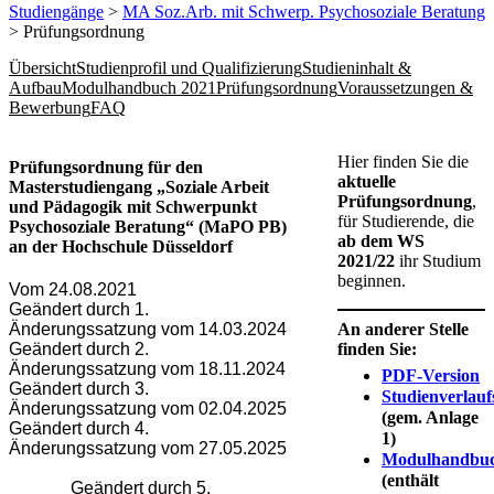
Studiengänge
>
MA Soz.Arb. mit Schwerp. Psychosoziale Beratung
> Prüfungsordnung
Übersicht
Studienprofil und Qualifizierung
Studieninhalt &
Aufbau
Modulhandbuch 2021
Prüfungsordnung
Voraussetzungen &
Bewerbung
FAQ
Hier finden Sie die
​​​​​​​​​Prüfungsordnung für den
aktuelle
Masterstudiengang „Soziale Arbeit
Prüfungsordnung
,
und Pädagogik mit Schwerpunkt
für Studierende, die
Psychosoziale Beratung“ (MaPO PB)
ab dem WS
an der Hochschule Düsseldorf
2021/22
ihr Studium
beginnen.
Vom 24.08.2021
Geändert durch 1.
An anderer Stelle
Änderungssatzung vom 14.03.2024
finden Sie:
Geändert durch 2.
Änderungssatzung vom 18.11.2024
PDF-Version
Geändert durch 3.
Studienverlauf
Änderungssatzung vom 02.04.2025
(gem. Anlage
Geändert durch 4.
1)
Änderungssatzung vom 27.05.2025​​​
Modulhandbu
(enthält
Geändert durch 5.