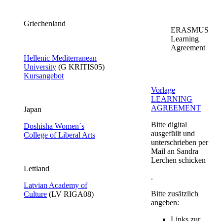
Griechenland
ERASMUS
Learning
Agreement
Hellenic Mediterranean
University​
​(G KRITIS05​)
Kursangebot​
Vorlage
LEARNING
AGREEMENT​
Japan
Bitte digital
Doshisha Women´s
ausgefüllt und
College of Liberal Arts
unterschrieben per
Mail an Sandra
Lerchen schicken
​Lettland
.
Latvian Academy of
Bitte zusätzlich
Culture​
(LV RIGA08​)​
angeben:
Links zur