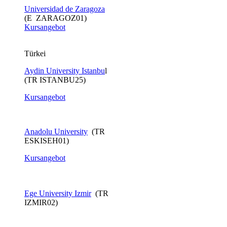
Universidad de Zaragoza
(E ZARAGOZ01)
Kursangebot
Türkei
Aydin University Istanbu
l
(TR ISTANBU25)
Kursangebot
Anadolu University
(TR
ESKISEH01)
Kursangebot​
Ege University Izmir
(TR
IZMIR02)