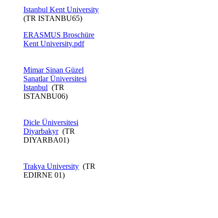
Istanbul Kent University​
(TR ISTANBU65)
ERASMUS Broschüre
Kent ​University.pdf
Mimar Sinan Güzel
Sanatlar Üniversitesi
Istanbul
(TR
ISTANBU06)
Dicle Üniversitesi
Diyarbakyr
(TR
DIYARBA01)
Trakya University
(TR
EDIRNE 01)