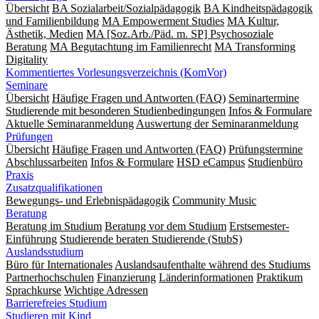
Übersicht
BA Sozialarbeit/Sozialpädagogik
BA Kindheitspädagogik
und Familienbildung
MA Empowerment Studies
MA Kultur,
Ästhetik, Medien
MA [Soz.Arb./Päd. m. SP] Psychosoziale
Beratung
MA Begut­ach­tung im Fami­lien­recht
MA Transforming
Digitality
Kommentiertes Vorlesungsverzeichnis (KomVor)
Seminare
Übersicht
Häufige Fragen und Antworten (FAQ)
Seminartermine
Studierende mit besonderen Studienbedingungen
Infos & Formulare
Aktuelle Seminaranmeldung
Auswertung der Seminaranmeldung
Prüfungen
Übersicht
Häufige Fragen und Antworten (FAQ)
Prüfungstermine
Abschlussarbeiten
Infos & Formulare
HSD eCampus
Studienbüro
Praxis
Zusatzqualifikationen
Bewegungs- und Erlebnispädagogik
Community Music
Beratung
Beratung im Studium
Beratung vor dem Studium
Erstsemester-
Einführung
Studierende beraten Studierende (StubS)
Auslandsstudium
Büro für Internationales
Auslandsaufenthalte während des Studiums
Partnerhochschulen
Finanzierung
Länderinformationen
Praktikum
Sprachkurse
Wichtige Adressen
Barrierefreies Studium
Studieren mit Kind