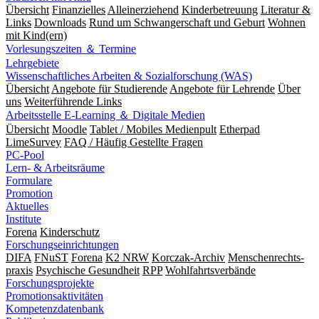
Übersicht
Finanzielles
Alleinerziehend
Kinderbetreuung
Literatur &
Links
Downloads
Rund um Schwangerschaft und Geburt
Wohnen
mit Kind(ern)
Vorlesungszeiten ＆ Termine
Lehrgebiete
Wissenschaftliches Arbeiten & Sozialforschung (WAS)
Übersicht
Angebote für Studierende
Angebote für Lehrende
Über
uns
Weiterführende Links
Arbeitsstelle E-Learning ＆ Digitale Medien
Übersicht
Moodle
Tablet / Mobiles Medienpult
Etherpad
LimeSurvey
FAQ / Häufig Gestellte Fragen
PC-Pool
Lern- & Arbeitsräume
Formulare
Promotion
Aktuelles
Institute
Forena
Kinderschutz
Forschungseinrichtungen
DIFA
FNuST
Forena
K2 NRW
Korczak-Archiv
Men­schen­rechts­
praxis
Psy­chische Gesund­heit
RPP
Wohlfahrts­verbände
Forschungsprojekte
Promotionsaktivitäten
Kompetenzdatenbank