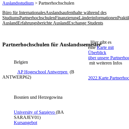
Auslandsstudium
> Partnerhochschulen
Büro für Internationales
Auslandsaufenthalte während des
Studiums
Partnerhochschulen
Finanzierung
Länderinformationen
Prakt
Ausland
Erfahrungsberichte Ausland
Exchange Students
Hier gibt es
Partnerhochschulen für Auslandssemester
eine
Karte mit
Überblick
über unsere Partnerho
Belgien
mit weiteren Infos
AP Hogeschool Antwerpen ​
(B
ANTWERP62)
2022.Karte.Partnerho
Bosnien und Herzegowina
University of Sarajevo​ ​
(BA
SARAJEV01​)
Kursangebot​