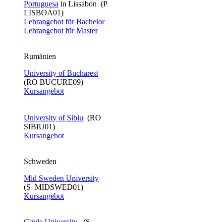
Portuguesa
in Lissabon (P
LISBOA01)
Lehrangebot für Bachelor​
Lehrangebot für Master
Rumänien
University of Bucharest
(RO BUCURE09)
Kursangebot
University of Sibiu
(RO
SIBIU01)
Kursangebot
Schweden
Mid Sweden University
(S MIDSWED01)
Kursangebot
Gävle University​
​ (S