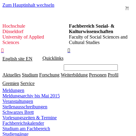
Zum Hauptinhalt wechseln
?!
Hochschule
Hochschule
Fachbereich Sozial- &
Düsseldorf
Düsseldorf
Kulturwissenschaften
University of Applied
Faculty of Social Sciences and
Sciences
Cultural Studies


Quicklinks
English site
EN
Aktuelles
Studium
Forschung
Weiterbildung
Personen
Profil
Gremien
Service
Meldungen
Meldungsarchiv bis Mai 2015
Veranstaltungen
Stellenausschreibungen
Schwarzes Brett
Vorlesungszeiten & Termine
Fachbereichskalender
Studium am Fachbereich
Studiengänge