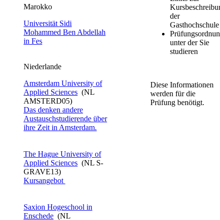
​​​​​​​​Marokko ​​​​
Kursbeschreibu
der
Universität Sidi
Gasthochschul
Mohammed Ben Abdellah
Prüfungsordnun
in Fes​
unter der Sie
studieren
Niederlande​​​​
Amst​erdam University​ of
Diese Informationen
Applied Sciences
(NL
werden für die
AMSTERD05)
Prüfung benötigt.
Das denken andere
Austauschstudierende über
ihre Zeit in Amsterdam.
The Hague University of
Applied Sciences
(NL S-
GRAVE13)
Kursangebot​
Saxion Hogeschool in
Enschede
(NL