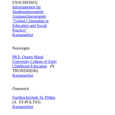
ENSCHED03)
Informationen für
Studieninteressierte
Austauschprogramm
"Global Citizenship in
Education and Social
Practice"
Kursangebot
Norwegen
PKF: Queen Maud
University College of Early
Childhood Education
(N
TRONDHE06)
Kursangebot
Österreich
Fachhochschule St. Pölten
(A ST-POLT03)
Kursangebot