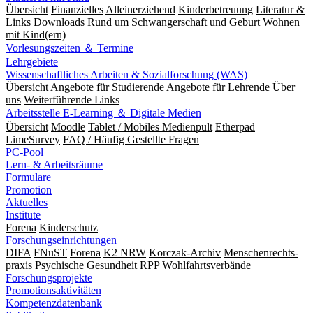
Übersicht
Finanzielles
Alleinerziehend
Kinderbetreuung
Literatur &
Links
Downloads
Rund um Schwangerschaft und Geburt
Wohnen
mit Kind(ern)
Vorlesungszeiten ＆ Termine
Lehrgebiete
Wissenschaftliches Arbeiten & Sozialforschung (WAS)
Übersicht
Angebote für Studierende
Angebote für Lehrende
Über
uns
Weiterführende Links
Arbeitsstelle E-Learning ＆ Digitale Medien
Übersicht
Moodle
Tablet / Mobiles Medienpult
Etherpad
LimeSurvey
FAQ / Häufig Gestellte Fragen
PC-Pool
Lern- & Arbeitsräume
Formulare
Promotion
Aktuelles
Institute
Forena
Kinderschutz
Forschungseinrichtungen
DIFA
FNuST
Forena
K2 NRW
Korczak-Archiv
Men­schen­rechts­
praxis
Psy­chische Gesund­heit
RPP
Wohlfahrts­verbände
Forschungsprojekte
Promotionsaktivitäten
Kompetenzdatenbank