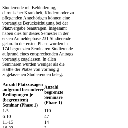
Studierende mit Behinderung,
chronischer Krankheit, Kindern oder zu
pflegenden Angehörigen können eine
vorrangige Berücksichtigung bei der
Platzvergabe beantragen. Insgesamt
haben dies für dieses Semester in der
ersten Anmeldephase 231 Studierende
getan. In der ersten Phase wurden in
174 begrenzten Seminaren Studierende
aufgrund eines entsprechenden Antrags
vorrangig zugelassen. In allen
Seminaren wurden weniger als die
Hälfte der Plätze von vorrangig
zugelassenen Studierenden beleg.
​Anzahl Platzzusagen
​Anzahl
aufgrund besonderer
begrenzte
Bedingungen je
Seminare
(begrenztem)
(Phase 1)
Seminar (Phase 1)
​1-5
110
​6-10
47
​11-15
14
16-22
3