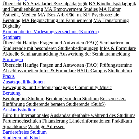
Übersicht
BA Sozialarbeit/Sozialpädagogik
BA Kindheitspädagogik
und Familienbildung
MA Empowerment Studies
MA Kultur,
Ästhetik, Medien
MA [Soz.Arb./Päd. m. SP] Psychosoziale
Beratung
MA Begut­ach­tung im Fami­lien­recht
MA Transforming
Digitality
Kommentiertes Vorlesungsverzeichnis (KomVor)
Seminare
Übersicht
Häufige Fragen und Antworten (FAQ)
Seminartermine
Studierende mit besonderen Studienbedingungen
Infos & Formulare
Aktuelle Seminaranmeldung
Auswertung der Seminaranmeldung
Prüfungen
Übersicht
Häufige Fragen und Antworten (FAQ)
Prüfungstermine
Abschlussarbeiten
Infos & Formulare
HSD eCampus
Studienbüro
Praxis
Zusatzqualifikationen
Bewegungs- und Erlebnispädagogik
Community Music
Beratung
Beratung im Studium
Beratung vor dem Studium
Erstsemester-
Einführung
Studierende beraten Studierende (StubS)
Auslandsstudium
Büro für Internationales
Auslandsaufenthalte während des Studiums
Partnerhochschulen
Finanzierung
Länderinformationen
Praktikum
Sprachkurse
Wichtige Adressen
Barrierefreies Studium
Studieren mit Kind