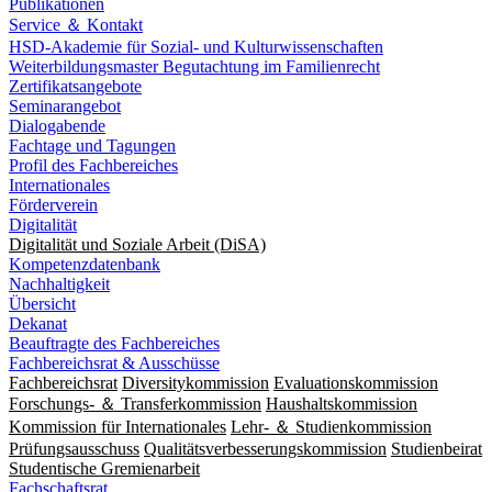
Publikationen
Service ＆ Kontakt
HSD-Akademie für Sozial- und Kulturwissenschaften
Weiterbildungsmaster Begutachtung im Familienrecht
Zertifikatsangebote
Seminarangebot
Dialogabende
Fachtage und Tagungen
Profil des Fachbereiches
Internationales
Förderverein
Digitalität
Digitalität und Soziale Arbeit (DiSA)
Kompetenzdatenbank
Nachhaltigkeit
Übersicht
Dekanat
Beauftragte des Fachbereiches
Fachbereichsrat & Ausschüsse
Fachbereichsrat
Diversitykommission
Evaluationskommission
Forschungs- ＆ Transferkommission
Haushaltskommission
Kommission für Internationales
Lehr- ＆ Studienkommission
Prüfungsausschuss
Qualitätsverbesserungskommission
Studienbeirat
Studentische Gremienarbeit
Fachschaftsrat