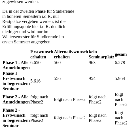
zugewiesen werden.
Da in der zweiten Phase für Studierende
in höheren Semestern
i.d.R.
nur
Restplätze vergeben werden, ist die
Erfüllungsquote hier i.d.R. deutlich
niedriger und wird nur im
Wintersemester für Studierende im
ersten Semester angegeben.
Erstwunsch
​Alternativwunsch
​kein
​gesam
erhalten​
erhalten
Seminarplatz
​Phase 1 - Alle
6.650
560
963
6.278
Anmeldungen
Phase 1 - ​
Erstwunsch
556
954
5.954
5.616
in begrenztem
Seminar
folgt
​​Phase 2 - Alle
folgt nach
folgt nach
folgt nach Phase2
nach
Anmeldungen
Phase2
Phase2
Phase
Phase 2 - ​
folgt
Erstwunsch
folgt nach
folgt nach
folgt nach Phase2
nach
in begrenztem
Phase2
Phase2
Phase
Seminar