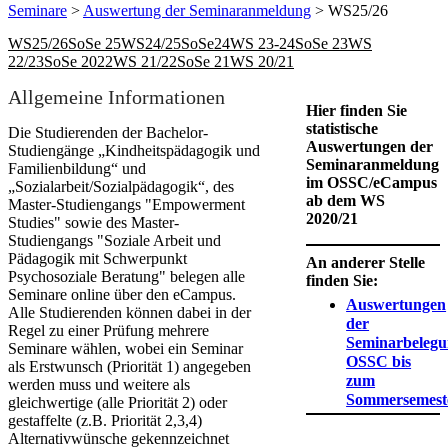
Seminare
>
Auswertung der Seminaranmeldung
> WS25/26
WS25/26
SoSe 25
WS24/25
SoSe24
WS 23-24
SoSe 23
WS
22/23
SoSe 2022
WS 21/22
SoSe 21
WS 20/21
​​​​​​Allgemeine Informationen
Hier finden Sie
statistische
Die Studierenden der Bachelor-
Auswertungen der
Studiengänge „Kindheitspädagogik und
Seminaranmeldung
Familienbildung“ und
im OSSC/eCampus
„Sozialarbeit/Sozialpädagogik“, des
ab dem WS
Master-Studiengangs "Empowerment
2020/21
Studies" sowie des Master-
Studiengangs "Soziale Arbeit und
Pädagogik mit Schwerpunkt
An anderer Stelle
Psychosoziale Beratung" belegen alle
finden Sie:
Seminare online über den eCampus.
Auswertungen
Alle Studierenden können dabei in der
der
Regel zu einer Prüfung mehrere
Seminarbelegu
Seminare wähle​n, wobei ein Seminar
OSSC bis
als Erstwunsch (Priorität 1) angegeben
zum
werden muss und weitere als
Sommersemest
gleichwertige (alle Priorität 2) oder
gestaffelte (z.B. Priorität 2,3,4)
Alternativwünsche gekennzeichnet