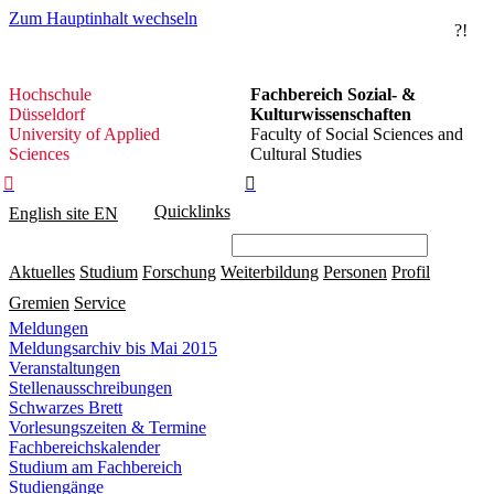
Zum Hauptinhalt wechseln
?!
Hochschule
Hochschule
Fachbereich Sozial- &
Düsseldorf
Düsseldorf
Kulturwissenschaften
University of Applied
Faculty of Social Sciences and
Sciences
Cultural Studies


Quicklinks
English site
EN
Aktuelles
Studium
Forschung
Weiterbildung
Personen
Profil
Gremien
Service
Meldungen
Meldungsarchiv bis Mai 2015
Veranstaltungen
Stellenausschreibungen
Schwarzes Brett
Vorlesungszeiten & Termine
Fachbereichskalender
Studium am Fachbereich
Studiengänge