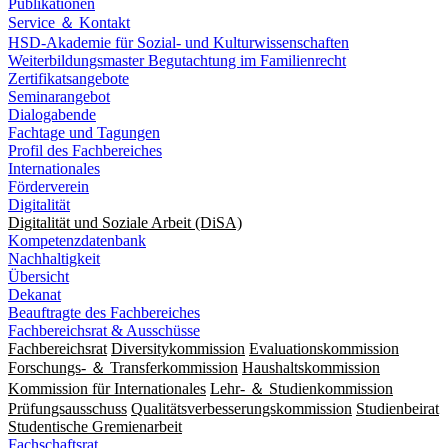
Publikationen
Service ＆ Kontakt
HSD-Akademie für Sozial- und Kulturwissenschaften
Weiterbildungsmaster Begutachtung im Familienrecht
Zertifikatsangebote
Seminarangebot
Dialogabende
Fachtage und Tagungen
Profil des Fachbereiches
Internationales
Förderverein
Digitalität
Digitalität und Soziale Arbeit (DiSA)
Kompetenzdatenbank
Nachhaltigkeit
Übersicht
Dekanat
Beauftragte des Fachbereiches
Fachbereichsrat & Ausschüsse
Fachbereichsrat
Diversitykommission
Evaluationskommission
Forschungs- ＆ Transferkommission
Haushaltskommission
Kommission für Internationales
Lehr- ＆ Studienkommission
Prüfungsausschuss
Qualitätsverbesserungskommission
Studienbeirat
Studentische Gremienarbeit
Fachschaftsrat