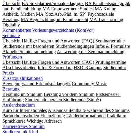
Übersicht
BA Sozialarbeit/Sozialpädagogik
BA Kindheitspädagogik
und Familienbildung
MA Empowerment Studies
MA Kultur,
Ästhetik, Medien
MA [Soz.Arb./Päd. m. SP] Psychosoziale
Beratung
MA Begut­ach­tung im Fami­lien­recht
MA Transforming
Digitality
Kommentiertes Vorlesungsverzeichnis (KomVor)
Seminare
Übersicht
Häufige Fragen und Antworten (FAQ)
Seminartermine
Studierende mit besonderen Studienbedingungen
Infos & Formulare
Aktuelle Seminaranmeldung
Auswertung der Seminaranmeldung
Prüfungen
Übersicht
Häufige Fragen und Antworten (FAQ)
Prüfungstermine
Abschlussarbeiten
Infos & Formulare
HSD eCampus
Studienbüro
Praxis
Zusatzqualifikationen
Bewegungs- und Erlebnispädagogik
Community Music
Beratung
Beratung im Studium
Beratung vor dem Studium
Erstsemester-
Einführung
Studierende beraten Studierende (StubS)
Auslandsstudium
Büro für Internationales
Auslandsaufenthalte während des Studiums
Partnerhochschulen
Finanzierung
Länderinformationen
Praktikum
Sprachkurse
Wichtige Adressen
Barrierefreies Studium
Studieren mit Kind