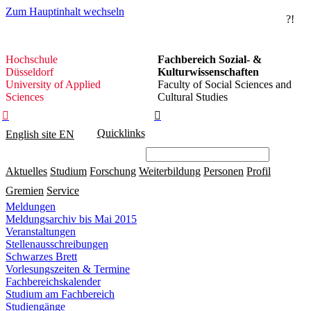
Zum Hauptinhalt wechseln
?!
Hochschule
Hochschule
Fachbereich Sozial- &
Düsseldorf
Düsseldorf
Kulturwissenschaften
University of Applied
Faculty of Social Sciences and
Sciences
Cultural Studies


Quicklinks
English site
EN
Aktuelles
Studium
Forschung
Weiterbildung
Personen
Profil
Gremien
Service
Meldungen
Meldungsarchiv bis Mai 2015
Veranstaltungen
Stellenausschreibungen
Schwarzes Brett
Vorlesungszeiten & Termine
Fachbereichskalender
Studium am Fachbereich
Studiengänge