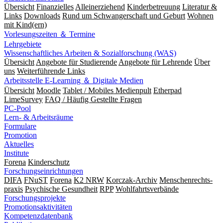
Übersicht
Finanzielles
Alleinerziehend
Kinderbetreuung
Literatur &
Links
Downloads
Rund um Schwangerschaft und Geburt
Wohnen
mit Kind(ern)
Vorlesungszeiten ＆ Termine
Lehrgebiete
Wissenschaftliches Arbeiten & Sozialforschung (WAS)
Übersicht
Angebote für Studierende
Angebote für Lehrende
Über
uns
Weiterführende Links
Arbeitsstelle E-Learning ＆ Digitale Medien
Übersicht
Moodle
Tablet / Mobiles Medienpult
Etherpad
LimeSurvey
FAQ / Häufig Gestellte Fragen
PC-Pool
Lern- & Arbeitsräume
Formulare
Promotion
Aktuelles
Institute
Forena
Kinderschutz
Forschungseinrichtungen
DIFA
FNuST
Forena
K2 NRW
Korczak-Archiv
Men­schen­rechts­
praxis
Psy­chische Gesund­heit
RPP
Wohlfahrts­verbände
Forschungsprojekte
Promotionsaktivitäten
Kompetenzdatenbank