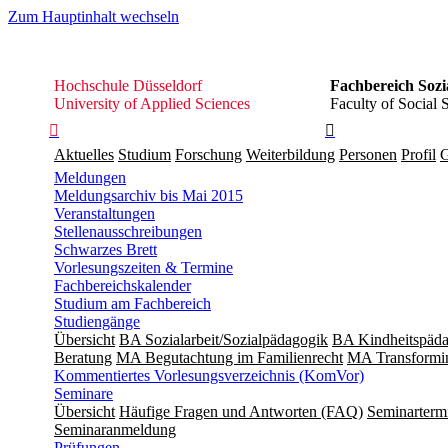
Zum Hauptinhalt wechseln
Hochschule
Hochschule Düsseldorf
Fachbereich Sozi
Düsseldorf
University of Applied Sciences
Faculty of Social 


Aktuelles
Studium
Forschung
Weiterbildung
Personen
Profil
G
Meldungen
Meldungsarchiv bis Mai 2015
Veranstaltungen
Stellenausschreibungen
Schwarzes Brett
Vorlesungszeiten & Termine
Fachbereichskalender
Studium am Fachbereich
Studiengänge
Übersicht
BA Sozialarbeit/Sozialpädagogik
BA Kindheitspäda
Beratung
MA Begut­ach­tung im Fami­lien­recht
MA Transformin
Kommentiertes Vorlesungsverzeichnis (KomVor)
Seminare
Übersicht
Häufige Fragen und Antworten (FAQ)
Seminarterm
Seminaranmeldung
Prüfungen