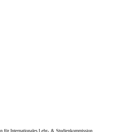
 für Internationales
Lehr- ＆ Studienkommission