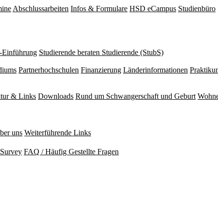
mine
Abschlussarbeiten
Infos & Formulare
HSD eCampus
Studienbüro
r-Einführung
Studierende beraten Studierende (StubS)
diums
Partnerhochschulen
Finanzierung
Länderinformationen
Praktiku
atur & Links
Downloads
Rund um Schwangerschaft und Geburt
Wohne
ber uns
Weiterführende Links
Survey
FAQ / Häufig Gestellte Fragen