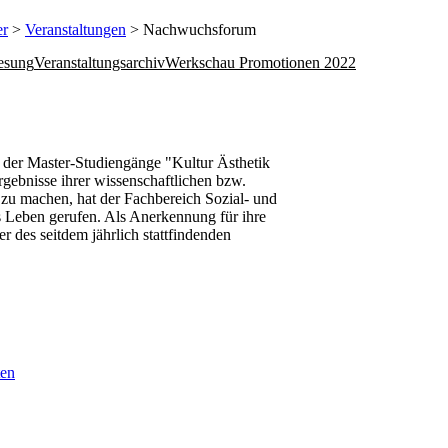
er
>
Veranstaltungen
> Nachwuchsforum
esung
Veranstaltungsarchiv
Werkschau Promotionen 2022
der Master-Studiengänge "Kultur Ästhetik
ebnisse ihrer wissenschaftlichen bzw.
h zu machen, hat der Fachbereich Sozial- und
 Leben gerufen. Als Anerkennung für ihre
r des seitdem jährlich stattfindenden
ten