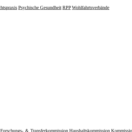
hts­praxis
Psy­chische Gesund­heit
RPP
Wohlfahrts­verbände
Forschungs- ＆ Transferkommission
Haushaltskommission
Kommission