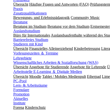
Übersicht
Häufige Fragen und Antworten (FAQ)
Prüfungster
Praxis
Zusatzqualifikationen
Bewegungs- und Erlebnispädagogik
Community Music
Beratung
Beratung im Studium
Beratung vor dem Studium
Erstsemeste
Auslandsstudium
Büro für Internationales
Auslandsaufenthalte während des Stu
Barrierefreies Studium
Studieren mit Kind
Übersicht
Finanzielles
Alleinerziehend
Kinderbetreuung
Liter
Vorlesungszeiten ＆ Termine
Lehrgebiete
Wissenschaftliches Arbeiten & Sozialforschung (WAS)
Übersicht
Angebote für Studierende
Angebote für Lehrende
Ü
Arbeitsstelle E-Learning ＆ Digitale Medien
Übersicht
Moodle
Tablet / Mobiles Medienpult
Etherpad
Lime
PC-Pool
Lern- & Arbeitsräume
Formulare
Promotion
Aktuelles
Institute
Forena
Kinderschutz