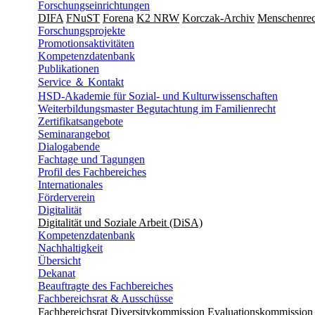
Forschungseinrichtungen
DIFA
FNuST
Forena
K2 NRW
Korczak-Archiv
Men­schen­rec
Forschungsprojekte
Promotionsaktivitäten
Kompetenzdatenbank
Publikationen
Service ＆ Kontakt
HSD-Akademie für Sozial- und Kulturwissenschaften
Weiterbildungsmaster Begutachtung im Familienrecht
Zertifikatsangebote
Seminarangebot
Dialogabende
Fachtage und Tagungen
Profil des Fachbereiches
Internationales
Förderverein
Digitalität
Digitalität und Soziale Arbeit (DiSA)
Kompetenzdatenbank
Nachhaltigkeit
Übersicht
Dekanat
Beauftragte des Fachbereiches
Fachbereichsrat & Ausschüsse
Fachbereichsrat
Diversitykommission
Evaluationskommission