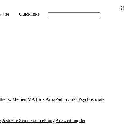
?!
Quicklinks
e
EN
thetik, Medien
MA [Soz.Arb./Päd. m. SP] Psychosoziale
e
Aktuelle Seminaranmeldung
Auswertung der