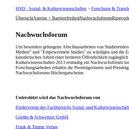
HSD - Sozial- & Kulturwissenschaften
>
Forschung & Transf
Übersicht
Anreise + Barrierefreiheit
Nachwuchsforum
Ringvorl
​​​​​​Nachwuchsforum
Um besonders gelungene Abschlussarbeiten von Studierenden 
Medien" und "Empowerment Studies" zu würdigen und die Erg
künstlerischen Arbeit einer breiteren Öffentlichkeit zugänglic
Kulturwissenschaften 2013 erstmalig ein Nachwuchsforum ins
Forschungsarbeiten erhalten die Preisträgerinnen und Preisträge
Nachwuchsforums Büchergutscheine.
Unterstützt wird das Nachwuchsforum von
Förderverein des Fachbereichs Sozial- und Kulturwissenschaf
Goethe & Schweitzer GmbH​
Frank & Timme Verlag