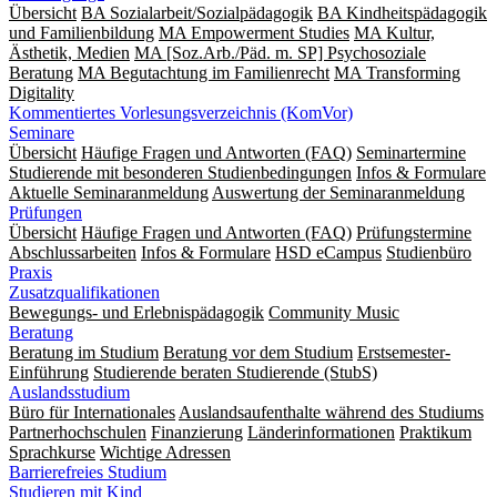
Übersicht
BA Sozialarbeit/Sozialpädagogik
BA Kindheitspädagogik
und Familienbildung
MA Empowerment Studies
MA Kultur,
Ästhetik, Medien
MA [Soz.Arb./Päd. m. SP] Psychosoziale
Beratung
MA Begut­ach­tung im Fami­lien­recht
MA Transforming
Digitality
Kommentiertes Vorlesungsverzeichnis (KomVor)
Seminare
Übersicht
Häufige Fragen und Antworten (FAQ)
Seminartermine
Studierende mit besonderen Studienbedingungen
Infos & Formulare
Aktuelle Seminaranmeldung
Auswertung der Seminaranmeldung
Prüfungen
Übersicht
Häufige Fragen und Antworten (FAQ)
Prüfungstermine
Abschlussarbeiten
Infos & Formulare
HSD eCampus
Studienbüro
Praxis
Zusatzqualifikationen
Bewegungs- und Erlebnispädagogik
Community Music
Beratung
Beratung im Studium
Beratung vor dem Studium
Erstsemester-
Einführung
Studierende beraten Studierende (StubS)
Auslandsstudium
Büro für Internationales
Auslandsaufenthalte während des Studiums
Partnerhochschulen
Finanzierung
Länderinformationen
Praktikum
Sprachkurse
Wichtige Adressen
Barrierefreies Studium
Studieren mit Kind