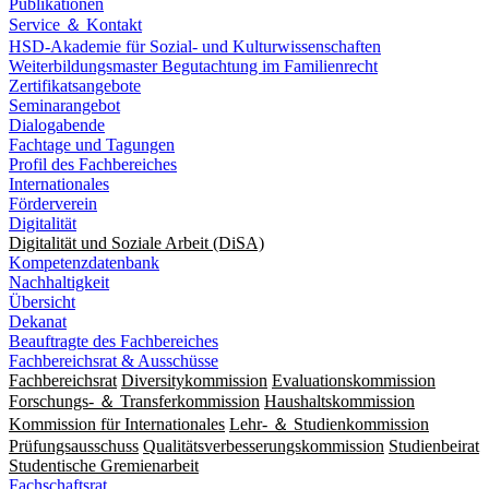
Publikationen
Service ＆ Kontakt
HSD-Akademie für Sozial- und Kulturwissenschaften
Weiterbildungsmaster Begutachtung im Familienrecht
Zertifikatsangebote
Seminarangebot
Dialogabende
Fachtage und Tagungen
Profil des Fachbereiches
Internationales
Förderverein
Digitalität
Digitalität und Soziale Arbeit (DiSA)
Kompetenzdatenbank
Nachhaltigkeit
Übersicht
Dekanat
Beauftragte des Fachbereiches
Fachbereichsrat & Ausschüsse
Fachbereichsrat
Diversitykommission
Evaluationskommission
Forschungs- ＆ Transferkommission
Haushaltskommission
Kommission für Internationales
Lehr- ＆ Studienkommission
Prüfungsausschuss
Qualitätsverbesserungskommission
Studienbeirat
Studentische Gremienarbeit
Fachschaftsrat