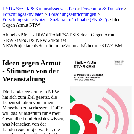
HSD - Sozial- & Kulturwissenschaften
>
Forschung & Transfer
>
Forschungsaktivitäten
>
Forschungseinrichtungen
>
Forschungsstelle Nutzen Sozialraum Teilhabe (FNuST)
> Ideen
Gegen Armut NRW
Aktuelles
Bü:Lust
DiWo
EPAM
ESA
ESIS
Ideen Gegen Armut
NRW
NiMo
ODS NRW 24
PolBet
NRW
Projektarchiv
Schriftenreihe
Voluntaris
Über uns
STAY BM
​​​​Ideen gegen Armut
- Stimmen von der
Veranstaltung
Die Landesregierung in NRW
hat sich zum Ziel gesetzt, die
Lebenssituation von armen
Menschen zu verbessern. Dafür
will das Ministerium für Arbeit,
Gesundheit und Soziales wissen,
was Menschen von der
Landesregierung erwarten, die