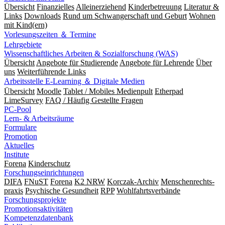
Übersicht
Finanzielles
Alleinerziehend
Kinderbetreuung
Literatur &
Links
Downloads
Rund um Schwangerschaft und Geburt
Wohnen
mit Kind(ern)
Vorlesungszeiten ＆ Termine
Lehrgebiete
Wissenschaftliches Arbeiten & Sozialforschung (WAS)
Übersicht
Angebote für Studierende
Angebote für Lehrende
Über
uns
Weiterführende Links
Arbeitsstelle E-Learning ＆ Digitale Medien
Übersicht
Moodle
Tablet / Mobiles Medienpult
Etherpad
LimeSurvey
FAQ / Häufig Gestellte Fragen
PC-Pool
Lern- & Arbeitsräume
Formulare
Promotion
Aktuelles
Institute
Forena
Kinderschutz
Forschungseinrichtungen
DIFA
FNuST
Forena
K2 NRW
Korczak-Archiv
Men­schen­rechts­
praxis
Psy­chische Gesund­heit
RPP
Wohlfahrts­verbände
Forschungsprojekte
Promotionsaktivitäten
Kompetenzdatenbank