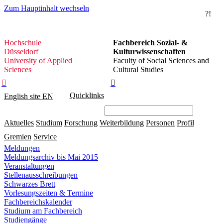
Zum Hauptinhalt wechseln
?!
Hochschule
Hochschule
Fachbereich Sozial- &
Düsseldorf
Düsseldorf
Kulturwissenschaften
University of Applied
Faculty of Social Sciences and
Sciences
Cultural Studies


Quicklinks
English site
EN
Aktuelles
Studium
Forschung
Weiterbildung
Personen
Profil
Gremien
Service
Meldungen
Meldungsarchiv bis Mai 2015
Veranstaltungen
Stellenausschreibungen
Schwarzes Brett
Vorlesungszeiten & Termine
Fachbereichskalender
Studium am Fachbereich
Studiengänge