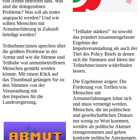
von Armut betroffen sind. Was
sind die drängendsten
Probleme? Was soll als erstes
angepackt werden? Und wie
sollten Menschen mit
Armutserfahrung in Zukunft
"Teilhabe stärken!" ist sowohl
beteiligt werden?
das pointiert zusammengefasste
Ergebnis der
​​Teilnehmer:innen sprechen über
Impulsveranstaltung als auch der
die größten Probleme in der
Titel des Policy Briefs in denen
Armut und wie die Stimme und
sich die Stimmen und Ideen der
Teilhabe von armutsbetroffenen
Teilnehmer:innen widerfinden
Menschen gestärkt werden
lassen.
könnte. Mit einem Klick auf
das Thumbnail gelangen Sie zu
Die Ergebnisse zeigen: Die
den Stimmen von der
Förderung von Treffen von
Veranstaltung mit
Menschen mit
den Impulsen für die
Armutserfahrungen lohnt sich
Landesregierung.
und muss verstetigt werden.
Menschen, die im politischen
und gesellschaftlichen Diskurs
nur wenig zu Wort kommen,
werden als politische Akteure
ernstgenommen und geben
konkrete politische Anregungen.