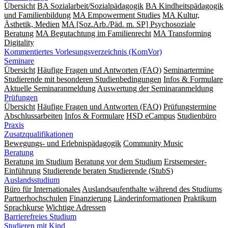
Übersicht
BA Sozialarbeit/Sozialpädagogik
BA Kindheitspädagogik
und Familienbildung
MA Empowerment Studies
MA Kultur,
Ästhetik, Medien
MA [Soz.Arb./Päd. m. SP] Psychosoziale
Beratung
MA Begut­ach­tung im Fami­lien­recht
MA Transforming
Digitality
Kommentiertes Vorlesungsverzeichnis (KomVor)
Seminare
Übersicht
Häufige Fragen und Antworten (FAQ)
Seminartermine
Studierende mit besonderen Studienbedingungen
Infos & Formulare
Aktuelle Seminaranmeldung
Auswertung der Seminaranmeldung
Prüfungen
Übersicht
Häufige Fragen und Antworten (FAQ)
Prüfungstermine
Abschlussarbeiten
Infos & Formulare
HSD eCampus
Studienbüro
Praxis
Zusatzqualifikationen
Bewegungs- und Erlebnispädagogik
Community Music
Beratung
Beratung im Studium
Beratung vor dem Studium
Erstsemester-
Einführung
Studierende beraten Studierende (StubS)
Auslandsstudium
Büro für Internationales
Auslandsaufenthalte während des Studiums
Partnerhochschulen
Finanzierung
Länderinformationen
Praktikum
Sprachkurse
Wichtige Adressen
Barrierefreies Studium
Studieren mit Kind