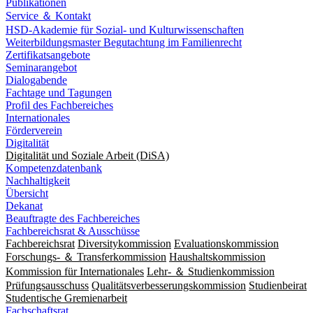
Publikationen
Service ＆ Kontakt
HSD-Akademie für Sozial- und Kulturwissenschaften
Weiterbildungsmaster Begutachtung im Familienrecht
Zertifikatsangebote
Seminarangebot
Dialogabende
Fachtage und Tagungen
Profil des Fachbereiches
Internationales
Förderverein
Digitalität
Digitalität und Soziale Arbeit (DiSA)
Kompetenzdatenbank
Nachhaltigkeit
Übersicht
Dekanat
Beauftragte des Fachbereiches
Fachbereichsrat & Ausschüsse
Fachbereichsrat
Diversitykommission
Evaluationskommission
Forschungs- ＆ Transferkommission
Haushaltskommission
Kommission für Internationales
Lehr- ＆ Studienkommission
Prüfungsausschuss
Qualitätsverbesserungskommission
Studienbeirat
Studentische Gremienarbeit
Fachschaftsrat