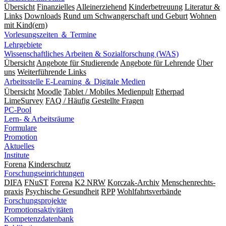
Übersicht
Finanzielles
Alleinerziehend
Kinderbetreuung
Literatur &
Links
Downloads
Rund um Schwangerschaft und Geburt
Wohnen
mit Kind(ern)
Vorlesungszeiten ＆ Termine
Lehrgebiete
Wissenschaftliches Arbeiten & Sozialforschung (WAS)
Übersicht
Angebote für Studierende
Angebote für Lehrende
Über
uns
Weiterführende Links
Arbeitsstelle E-Learning ＆ Digitale Medien
Übersicht
Moodle
Tablet / Mobiles Medienpult
Etherpad
LimeSurvey
FAQ / Häufig Gestellte Fragen
PC-Pool
Lern- & Arbeitsräume
Formulare
Promotion
Aktuelles
Institute
Forena
Kinderschutz
Forschungseinrichtungen
DIFA
FNuST
Forena
K2 NRW
Korczak-Archiv
Men­schen­rechts­
praxis
Psy­chische Gesund­heit
RPP
Wohlfahrts­verbände
Forschungsprojekte
Promotionsaktivitäten
Kompetenzdatenbank