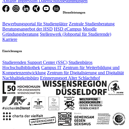
Anfahrt
Impressum
Datenschutzbestimmungen
Dienstleistungen
Bewerbungsportal für Studienplätze
Zentrale Studienberatung
Beratungsangebot der HSD
HSD eCampus
Moodle
Gründungsberatung
Stellenwerk (Jobportal für Studierende)
Karriere
Einrichtungen
Studierenden Support Center (SSC)
Studienbüros
Hochschulbibliothek
Campus IT
Zentrum für Weiterbildung und
Kompetenzentwicklung
Zentrum für Digitalisierung und Digitalität
Nachhaltigkeitsbüro
Erinnerungsort Alter Schlachthof