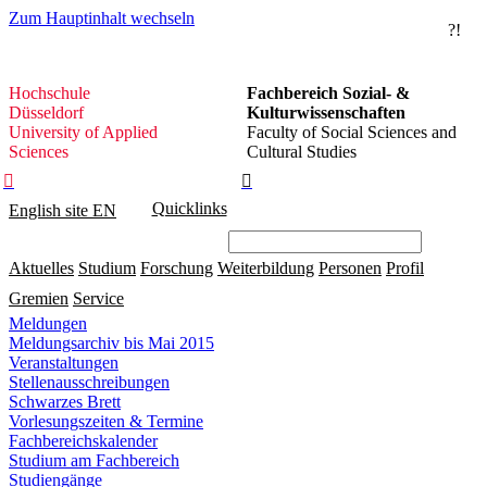
Zum Hauptinhalt wechseln
?!
Hochschule
Hochschule
Fachbereich Sozial- &
Düsseldorf
Düsseldorf
Kulturwissenschaften
University of Applied
Faculty of Social Sciences and
Sciences
Cultural Studies


Quicklinks
English site
EN
Aktuelles
Studium
Forschung
Weiterbildung
Personen
Profil
Gremien
Service
Meldungen
Meldungsarchiv bis Mai 2015
Veranstaltungen
Stellenausschreibungen
Schwarzes Brett
Vorlesungszeiten & Termine
Fachbereichskalender
Studium am Fachbereich
Studiengänge