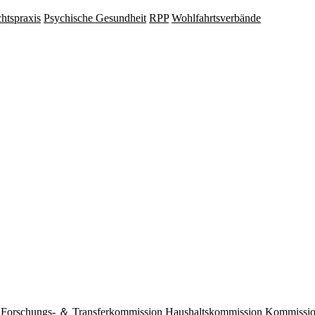
hts­praxis
Psy­chische Gesund­heit
RPP
Wohlfahrts­verbände
Forschungs- ＆ Transferkommission
Haushaltskommission
Kommission