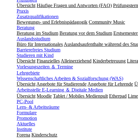
Übersicht
Häufige Fragen und Antworten (FAQ)
Prüfungster
Praxis
Zusatzqualifikationen
Bewegungs- und Erlebnispädagogik
Community Music
Beratung
Beratung im Studium
Beratung vor dem Studium
Erstsemeste
Auslandsstudium
Büro für Internationales
Auslandsaufenthalte während des Stu
Barrierefreies Studium
Studieren mit Kind
Übersicht
Finanzielles
Alleinerziehend
Kinderbetreuung
Liter
Vorlesungszeiten ＆ Termine
Lehrgebiete
Wissenschaftliches Arbeiten & Sozialforschung (WAS)
Übersicht
Angebote für Studierende
Angebote für Lehrende
Ü
Arbeitsstelle E-Learning ＆ Digitale Medien
Übersicht
Moodle
Tablet / Mobiles Medienpult
Etherpad
Lime
PC-Pool
Lern- & Arbeitsräume
Formulare
Promotion
Aktuelles
Institute
Forena
Kinderschutz