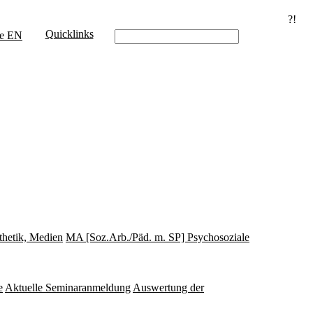
?!
Quicklinks
e
EN
thetik, Medien
MA [Soz.Arb./Päd. m. SP] Psychosoziale
e
Aktuelle Seminaranmeldung
Auswertung der