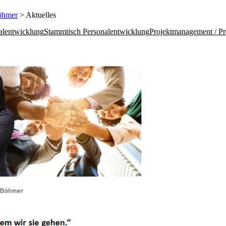
öhmer
> Aktuelles
alentwicklung
Stammtisch Personalentwicklung
Projektmanagement / Pro