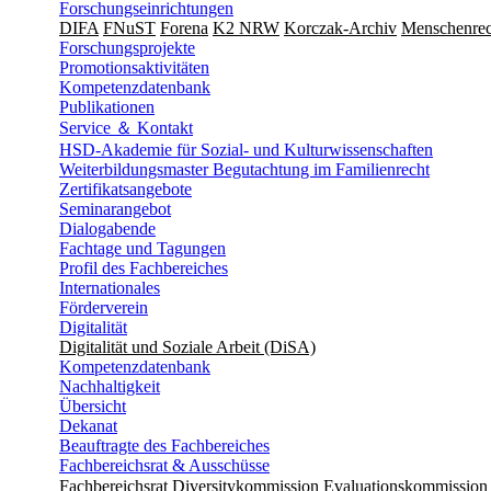
Forschungseinrichtungen
DIFA
FNuST
Forena
K2 NRW
Korczak-Archiv
Men­schen­rec
Forschungsprojekte
Promotionsaktivitäten
Kompetenzdatenbank
Publikationen
Service ＆ Kontakt
HSD-Akademie für Sozial- und Kulturwissenschaften
Weiterbildungsmaster Begutachtung im Familienrecht
Zertifikatsangebote
Seminarangebot
Dialogabende
Fachtage und Tagungen
Profil des Fachbereiches
Internationales
Förderverein
Digitalität
Digitalität und Soziale Arbeit (DiSA)
Kompetenzdatenbank
Nachhaltigkeit
Übersicht
Dekanat
Beauftragte des Fachbereiches
Fachbereichsrat & Ausschüsse
Fachbereichsrat
Diversitykommission
Evaluationskommission