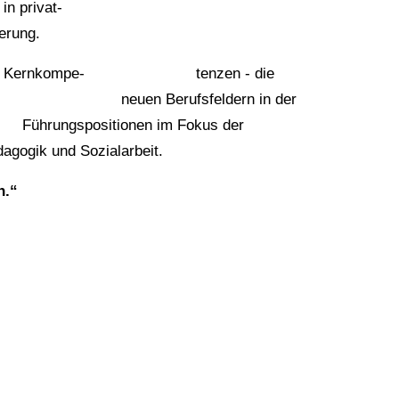
eiterbildung in privat-
erung.
lung von Kernkompe- tenzen -
die
ießung von neuen Berufsfeldern
in der
ngspositionen im Fokus der
nd Sozialarbeit.
n.“