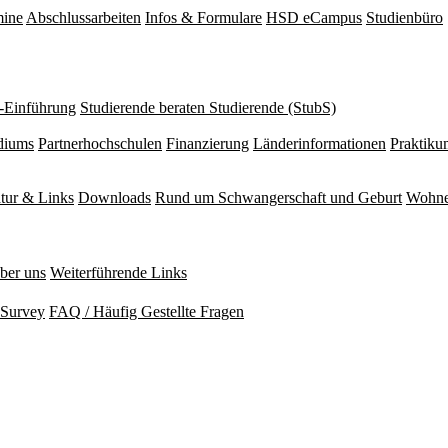
mine
Abschlussarbeiten
Infos & Formulare
HSD eCampus
Studienbüro
r-Einführung
Studierende beraten Studierende (StubS)
diums
Partnerhochschulen
Finanzierung
Länderinformationen
Praktiku
atur & Links
Downloads
Rund um Schwangerschaft und Geburt
Wohne
ber uns
Weiterführende Links
Survey
FAQ / Häufig Gestellte Fragen