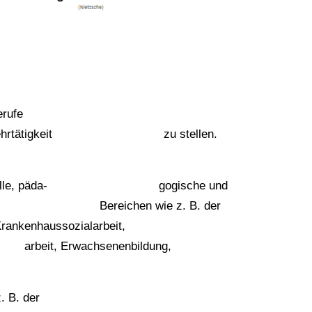
ldung der Berufe
 meiner Lehrtätigkeit zu stellen.
e existentielle, päda- gogische und
kerung in Bereichen wie z. B. der
nhaussozialarbeit,
rbeit, Erwachsenenbildung,
ereichen wie z. B. der