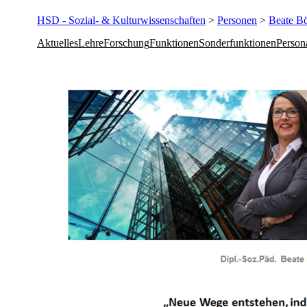
HSD - Sozial- & Kulturwissenschaften
>
Personen
>
Beate B
Aktuelles
Lehre
Forschung
Funktionen
Sonderfunktionen
Person