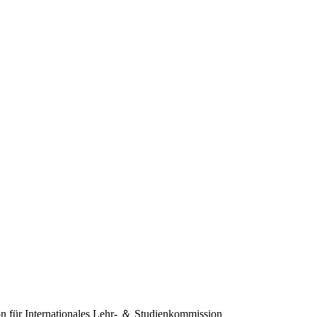
 für Internationales
Lehr- ＆ Studienkommission