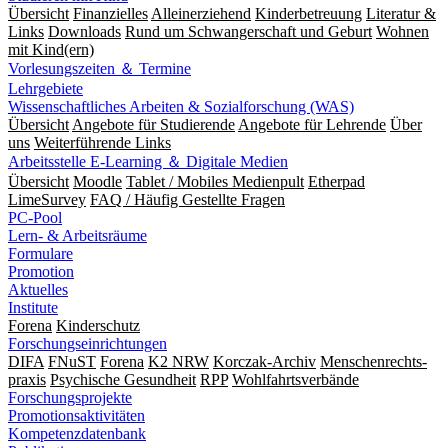
Übersicht
Finanzielles
Alleinerziehend
Kinderbetreuung
Literatur &
Links
Downloads
Rund um Schwangerschaft und Geburt
Wohnen
mit Kind(ern)
Vorlesungszeiten ＆ Termine
Lehrgebiete
Wissenschaftliches Arbeiten & Sozialforschung (WAS)
Übersicht
Angebote für Studierende
Angebote für Lehrende
Über
uns
Weiterführende Links
Arbeitsstelle E-Learning ＆ Digitale Medien
Übersicht
Moodle
Tablet / Mobiles Medienpult
Etherpad
LimeSurvey
FAQ / Häufig Gestellte Fragen
PC-Pool
Lern- & Arbeitsräume
Formulare
Promotion
Aktuelles
Institute
Forena
Kinderschutz
Forschungseinrichtungen
DIFA
FNuST
Forena
K2 NRW
Korczak-Archiv
Men­schen­rechts­
praxis
Psy­chische Gesund­heit
RPP
Wohlfahrts­verbände
Forschungsprojekte
Promotionsaktivitäten
Kompetenzdatenbank