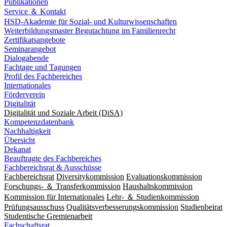
Publikationen
Service ＆ Kontakt
HSD-Akademie für Sozial- und Kulturwissenschaften
Weiterbildungsmaster Begutachtung im Familienrecht
Zertifikatsangebote
Seminarangebot
Dialogabende
Fachtage und Tagungen
Profil des Fachbereiches
Internationales
Förderverein
Digitalität
Digitalität und Soziale Arbeit (DiSA)
Kompetenzdatenbank
Nachhaltigkeit
Übersicht
Dekanat
Beauftragte des Fachbereiches
Fachbereichsrat & Ausschüsse
Fachbereichsrat
Diversitykommission
Evaluationskommission
Forschungs- ＆ Transferkommission
Haushaltskommission
Kommission für Internationales
Lehr- ＆ Studienkommission
Prüfungsausschuss
Qualitätsverbesserungskommission
Studienbeirat
Studentische Gremienarbeit
Fachschaftsrat