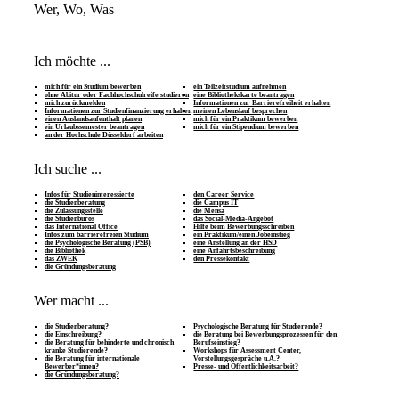
Wer, Wo, Was
Ich möchte ...
mich für ein Studium bewerben
ein Teilzeitstudium aufnehmen
ohne Abitur oder Fachhochschulreife studieren
eine Bibliothekskarte beantragen
mich zurückmelden
Informationen zur Barrierefreiheit erhalten
Informationen zur Studienfinanzierung erhalten
meinen Lebenslauf besprechen
einen Auslandsaufenthalt planen
mich für ein Praktikum bewerben
ein Urlaubssemester beantragen
mich für ein Stipendium bewerben
an der Hochschule Düsseldorf arbeiten
Ich suche ...
Infos für Studieninteressierte
den Career Service
die Studienberatung
die Campus IT
die Zulassungsstelle
die Mensa
die Studienbüros
das Social-Media-Angebot
das International Office
Hilfe beim Bewerbungsschreiben
Infos zum barrierefreien Studium
ein Praktikum/einen Jobeinstieg
die Psychologische Beratung (PSB)
eine Anstellung an der HSD
die Bibliothek
eine Anfahrtsbeschreibung
das ZWEK
den Pressekontakt
die Gründungsberatung
Wer macht ...
die Studienberatung?
Psychologische Beratung für Studierende?
die Einschreibung?
die Beratung bei Bewerbungsprozessen für den
die Beratung für behinderte und chronisch
Berufseinstieg?
kranke Studierende?
Workshops für Assessment Center,
die Beratung für internationale
Vorstellungsgespräche u.Ä.?
Bewerber*innen?
Presse- und Öffentlichkeitsarbeit?
die Gründungsberatung?