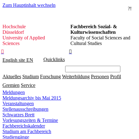
Zum Hauptinhalt wechseln
?!
Hochschule
Hochschule
Fachbereich Sozial- &
Düsseldorf
Düsseldorf
Kulturwissenschaften
University of Applied
Faculty of Social Sciences and
Sciences
Cultural Studies


Quicklinks
English site
EN
Aktuelles
Studium
Forschung
Weiterbildung
Personen
Profil
Gremien
Service
Meldungen
Meldungsarchiv bis Mai 2015
Veranstaltungen
Stellenausschreibungen
Schwarzes Brett
Vorlesungszeiten & Termine
Fachbereichskalender
Studium am Fachbereich
Studiengänge