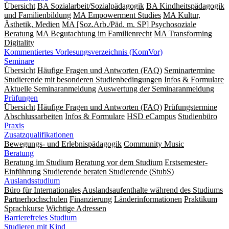
Übersicht
BA Sozialarbeit/Sozialpädagogik
BA Kindheitspädagogik
und Familienbildung
MA Empowerment Studies
MA Kultur,
Ästhetik, Medien
MA [Soz.Arb./Päd. m. SP] Psychosoziale
Beratung
MA Begut­ach­tung im Fami­lien­recht
MA Transforming
Digitality
Kommentiertes Vorlesungsverzeichnis (KomVor)
Seminare
Übersicht
Häufige Fragen und Antworten (FAQ)
Seminartermine
Studierende mit besonderen Studienbedingungen
Infos & Formulare
Aktuelle Seminaranmeldung
Auswertung der Seminaranmeldung
Prüfungen
Übersicht
Häufige Fragen und Antworten (FAQ)
Prüfungstermine
Abschlussarbeiten
Infos & Formulare
HSD eCampus
Studienbüro
Praxis
Zusatzqualifikationen
Bewegungs- und Erlebnispädagogik
Community Music
Beratung
Beratung im Studium
Beratung vor dem Studium
Erstsemester-
Einführung
Studierende beraten Studierende (StubS)
Auslandsstudium
Büro für Internationales
Auslandsaufenthalte während des Studiums
Partnerhochschulen
Finanzierung
Länderinformationen
Praktikum
Sprachkurse
Wichtige Adressen
Barrierefreies Studium
Studieren mit Kind