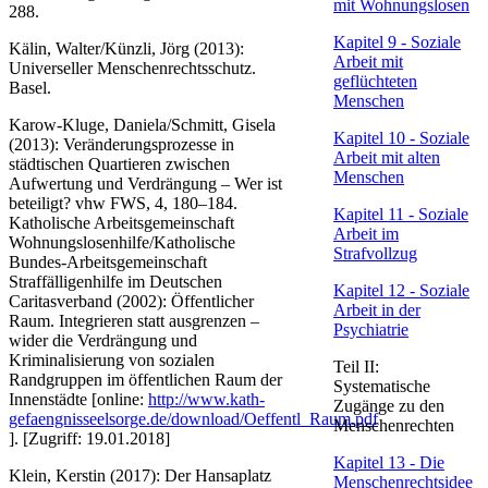
mit Wohnungslosen
288.
Kapite​l 9 - Soziale
Kälin, Walter/Künzli, Jörg (2013):
Arbeit mit
Universeller Menschenrechtsschutz.
geflüchteten
Basel.
Menschen
Karow-Kluge, Daniela/Schmitt, Gisela
Kapitel​ 10 - Soziale
(2013): Veränderungsprozesse in
Arbeit mit alten
städtischen Quartieren zwischen
Menschen
Aufwertung und Verdrängung – Wer ist
beteiligt? vhw FWS, 4, 180–184.
Kapit​el 11 - Soziale
Katholische Arbeitsgemeinschaft
Arbeit im
Wohnungslosenhilfe/Katholische
Strafvollzug​
Bundes-Arbeitsgemeinschaft
Straffälligenhilfe im Deutschen
Kapitel 12​ - Soziale
Caritasverband (2002): Öffentlicher
Arbeit in der
Raum. Integrieren statt ausgrenzen –
Psychiatrie
wider die Verdrängung und
Kriminalisierung von sozialen
Teil II:
Randgruppen im öffentlichen Raum der
Systematische
Innenstädte [online:
http://www.kath-
Zugänge zu den
gefaengnisseelsorge.de/download/Oeffentl_Raum.pdf​
Menschenrechten
]. [Zugriff: ​​19.01.2018]
Kapitel​ 13 - Die
Klein, Kerstin (2017): Der Hansaplatz
Menschenrechtsidee