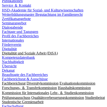
Publikationen
Service ＆ Kontakt
HSD-Akademie für Sozial- und Kulturwissenschaften
Weiterbildungsmaster Begutachtung im Familienrecht
Zertifikatsangebote
Seminarangebot
Dialogabende
Fachtage und Tagungen
Profil des Fachbereiches
Internationales
Förderverein
Digitalität
Digitalität und Soziale Arbeit (DiSA)
Kompetenzdatenbank
Nachhaltigkeit
Übersicht
Dekanat
Beauftragte des Fachbereiches
Fachbereichsrat & Ausschüsse
Fachbereichsrat
Diversitykommission
Evaluationskommission
Forschungs- ＆ Transferkommission
Haushaltskommission
Kommission für Internationales
Lehr- ＆ Studienkommission
Prüfungsausschuss
Qualitätsverbesserungskommission
Studienbeirat
Studentische Gremienarbeit
Fachschaftsrat