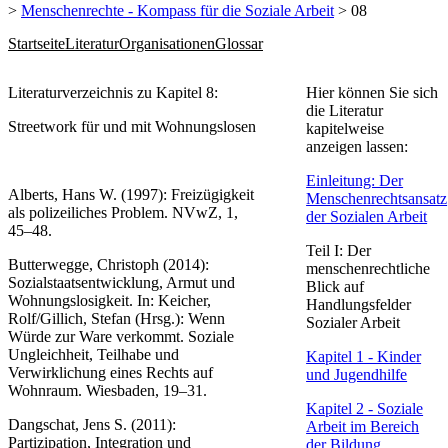
>
Menschenrechte - Kompass für die Soziale Arbeit
> 08
Startseite
Literatur
Organisationen
Glossar
​​Literaturverzeichnis zu Kapitel 8:
Hier können Sie sich
die Literatur
Streetwork für und mit Wohnungslosen
kapitelweise
anzeigen lassen:
Einleitung: Der
Alberts, Hans W. (1997): Freizügigkeit
Menschenrechtsansatz
als polizeiliches Problem. NVwZ, 1,
der Sozialen Arbeit​
45–48.
Teil I: Der
Butterwegge, Christoph (2014):
menschenrechtliche
Sozialstaatsentwicklung, Armut und
Blick auf
Wohnungslosigkeit. In: Keicher,
Handlungsfelder
Rolf/Gillich, Stefan (Hrsg.): Wenn
Sozialer Arbeit
Würde zur Ware verkommt. Soziale
Ungleichheit, Teilhabe und
Kapitel 1 - Kinder
Verwirklichung eines Rechts auf
und Jugendhilfe​
Wohnraum. Wiesbaden, 19–31.
Kapitel 2 - Soziale
Dangschat, Jens S. (2011):
Arbeit im​ Bereich
Partizipation, Integration und
der Bildung​