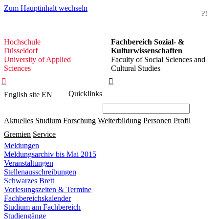
Zum Hauptinhalt wechseln
?!
Hochschule
Hochschule
Fachbereich Sozial- &
Düsseldorf
Düsseldorf
Kulturwissenschaften
University of Applied
Faculty of Social Sciences and
Sciences
Cultural Studies


Quicklinks
English site
EN
Aktuelles
Studium
Forschung
Weiterbildung
Personen
Profil
Gremien
Service
Meldungen
Meldungsarchiv bis Mai 2015
Veranstaltungen
Stellenausschreibungen
Schwarzes Brett
Vorlesungszeiten & Termine
Fachbereichskalender
Studium am Fachbereich
Studiengänge