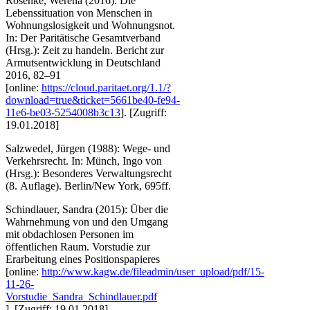
Rosenke, Werena (2016): Die
Lebenssituation von Menschen in
Wohnungslosigkeit und Wohnungsnot.
In: Der Paritätische Gesamtverband
(Hrsg.): Zeit zu handeln. Bericht zur
Armutsentwicklung in Deutschland
2016, 82–91
[online:
https://cloud.paritaet.org/1.1/?
download=true&ticket=5661be40-fe94-
11e6-be03-5254008b3c13
]. [Zugriff: ​​
19.01.2018]
Salzwedel, Jürgen (1988): Wege- und
Verkehrsrecht. In: Münch, Ingo von
(Hrsg.): Besonderes Verwaltungsrecht
(8. Auflage). Berlin/New York, 695ff.
Schindlauer, Sandra (2015): Über die
Wahrnehmung von und den Umgang
mit obdachlosen Personen im
öffentlichen Raum. Vorstudie zur
Erarbeitung eines Positionspapieres
[online:
http://www.kagw.de/fileadmin/user_upload/pdf/15-
11-26-
Vorstudie_Sandra_Schindlauer.pdf​
]. [Zugriff: ​​19.01.2018]