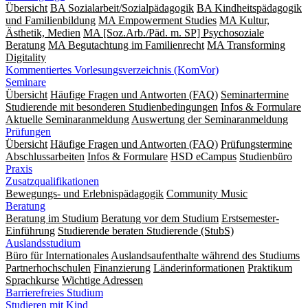
Übersicht
BA Sozialarbeit/Sozialpädagogik
BA Kindheitspädagogik
und Familienbildung
MA Empowerment Studies
MA Kultur,
Ästhetik, Medien
MA [Soz.Arb./Päd. m. SP] Psychosoziale
Beratung
MA Begut­ach­tung im Fami­lien­recht
MA Transforming
Digitality
Kommentiertes Vorlesungsverzeichnis (KomVor)
Seminare
Übersicht
Häufige Fragen und Antworten (FAQ)
Seminartermine
Studierende mit besonderen Studienbedingungen
Infos & Formulare
Aktuelle Seminaranmeldung
Auswertung der Seminaranmeldung
Prüfungen
Übersicht
Häufige Fragen und Antworten (FAQ)
Prüfungstermine
Abschlussarbeiten
Infos & Formulare
HSD eCampus
Studienbüro
Praxis
Zusatzqualifikationen
Bewegungs- und Erlebnispädagogik
Community Music
Beratung
Beratung im Studium
Beratung vor dem Studium
Erstsemester-
Einführung
Studierende beraten Studierende (StubS)
Auslandsstudium
Büro für Internationales
Auslandsaufenthalte während des Studiums
Partnerhochschulen
Finanzierung
Länderinformationen
Praktikum
Sprachkurse
Wichtige Adressen
Barrierefreies Studium
Studieren mit Kind