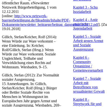
öffentlicher Raum. eNewsletter
Netzwerk Bürgerbeteiligung, 1 vom
Kapitel 3 - Schu​
12.12.2011
lsozialarbeit
[online:
http://www.netzwerk-
Kapitel 4 - Antir​
buergerbeteiligung.de/fileadmin/Inhalte/PDF-
assistische
Dokumente/newsletter_beitraege/beitrag_dangschat_111212.pdf
]. [Zu
Jugendarbeit​
​​19.01.2018]
Kapitel 5 - Sozia​le
Gillich, Stefan/Keicher, Rolf (2014):
Arbeit gegen Armut
Wenn Würde zur Ware verkommt –
und Soziale
eine Einleitung. In: Keicher,
Ausgrenzung​
Rolf/Gillich, Stefan (Hrsg.): Wenn
Würde zur Ware verkommt. Soziale
Kapitel 6 ​-
Ungleichheit, Teilhabe und
Community
Verwirklichung eines Rechts auf
Organizing /
Wohnraum. Wiesbaden, 9–15.
Gemeinwesenarbeit
Gillich, Stefan (2012): Zur Normalität
Kapit​el 7 - Soziale
sozialer Ausgrenzung.
Arbeit mit
15 Anmerkungen. In: Gillich,
Betroffenen von
Stefan/Keicher, Rolf (Hrsg.): Bürger
sexualisierter Gewalt
oder Bettler Soziale Rechte von
Menschen in Wohnungsnot im
Kapite​l 8 -
Europäischen Jahr gegen Armut und
Streetwork für und
soziale Ausgrenzung. Wiesbaden, 269–