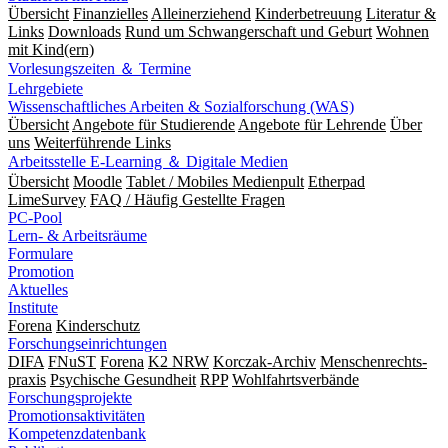
Übersicht
Finanzielles
Alleinerziehend
Kinderbetreuung
Literatur &
Links
Downloads
Rund um Schwangerschaft und Geburt
Wohnen
mit Kind(ern)
Vorlesungszeiten ＆ Termine
Lehrgebiete
Wissenschaftliches Arbeiten & Sozialforschung (WAS)
Übersicht
Angebote für Studierende
Angebote für Lehrende
Über
uns
Weiterführende Links
Arbeitsstelle E-Learning ＆ Digitale Medien
Übersicht
Moodle
Tablet / Mobiles Medienpult
Etherpad
LimeSurvey
FAQ / Häufig Gestellte Fragen
PC-Pool
Lern- & Arbeitsräume
Formulare
Promotion
Aktuelles
Institute
Forena
Kinderschutz
Forschungseinrichtungen
DIFA
FNuST
Forena
K2 NRW
Korczak-Archiv
Men­schen­rechts­
praxis
Psy­chische Gesund­heit
RPP
Wohlfahrts­verbände
Forschungsprojekte
Promotionsaktivitäten
Kompetenzdatenbank