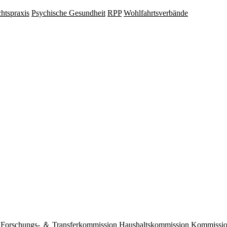
hts­praxis
Psy­chische Gesund­heit
RPP
Wohlfahrts­verbände
Forschungs- ＆ Transferkommission
Haushaltskommission
Kommission