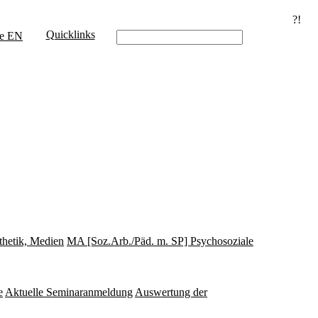
?!
Quicklinks
e
EN
thetik, Medien
MA [Soz.Arb./Päd. m. SP] Psychosoziale
e
Aktuelle Seminaranmeldung
Auswertung der