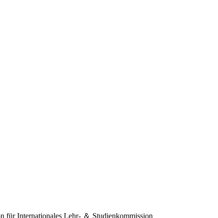
 für Internationales
Lehr- ＆ Studienkommission