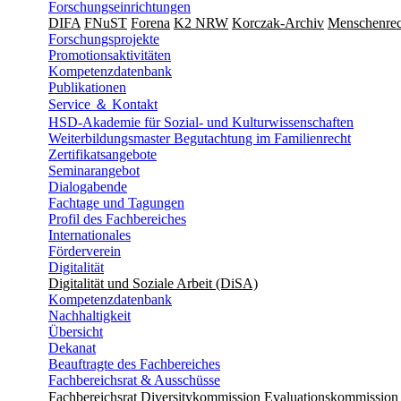
Forschungseinrichtungen
DIFA
FNuST
Forena
K2 NRW
Korczak-Archiv
Men­schen­rec
Forschungsprojekte
Promotionsaktivitäten
Kompetenzdatenbank
Publikationen
Service ＆ Kontakt
HSD-Akademie für Sozial- und Kulturwissenschaften
Weiterbildungsmaster Begutachtung im Familienrecht
Zertifikatsangebote
Seminarangebot
Dialogabende
Fachtage und Tagungen
Profil des Fachbereiches
Internationales
Förderverein
Digitalität
Digitalität und Soziale Arbeit (DiSA)
Kompetenzdatenbank
Nachhaltigkeit
Übersicht
Dekanat
Beauftragte des Fachbereiches
Fachbereichsrat & Ausschüsse
Fachbereichsrat
Diversitykommission
Evaluationskommission