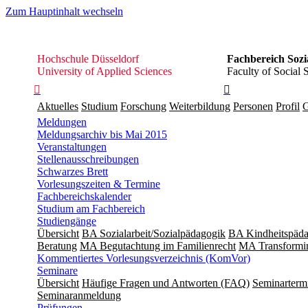
Zum Hauptinhalt wechseln
Hochschule
Hochschule Düsseldorf
Fachbereich Sozi
Düsseldorf
University of Applied Sciences
Faculty of Social 


Aktuelles
Studium
Forschung
Weiterbildung
Personen
Profil
G
Meldungen
Meldungsarchiv bis Mai 2015
Veranstaltungen
Stellenausschreibungen
Schwarzes Brett
Vorlesungszeiten & Termine
Fachbereichskalender
Studium am Fachbereich
Studiengänge
Übersicht
BA Sozialarbeit/Sozialpädagogik
BA Kindheitspäda
Beratung
MA Begut­ach­tung im Fami­lien­recht
MA Transformin
Kommentiertes Vorlesungsverzeichnis (KomVor)
Seminare
Übersicht
Häufige Fragen und Antworten (FAQ)
Seminarterm
Seminaranmeldung
Prüfungen