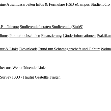
mine
Abschlussarbeiten
Infos & Formulare
HSD eCampus
Studienbüro
r-Einführung
Studierende beraten Studierende (StubS)
diums
Partnerhochschulen
Finanzierung
Länderinformationen
Praktiku
atur & Links
Downloads
Rund um Schwangerschaft und Geburt
Wohne
ber uns
Weiterführende Links
Survey
FAQ / Häufig Gestellte Fragen