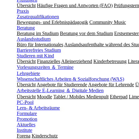
Übersicht
Häufige Fragen und Antworten (FAQ)
Prüfungster
Praxis
Zusatzqualifikationen
Bewegungs- und Erlebnispädagogik
Community Music
Beratung
Beratung im Studium
Beratung vor dem Studium
Erstsemeste
Auslandsstudium
Büro für Internationales
Auslandsaufenthalte während des Stu
Barrierefreies Studium
Studieren mit Kind
Übersicht
Finanzielles
Alleinerziehend
Kinderbetreuung
Liter
Vorlesungszeiten ＆ Termine
Lehrgebiete
Wissenschaftliches Arbeiten & Sozialforschung (WAS)
Übersicht
Angebote für Studierende
Angebote für Lehrende
Ü
Arbeitsstelle E-Learning ＆ Digitale Medien
Übersicht
Moodle
Tablet / Mobiles Medienpult
Etherpad
Lime
PC-Pool
Lern- & Arbeitsräume
Formulare
Promotion
Aktuelles
Institute
Forena
Kinderschutz