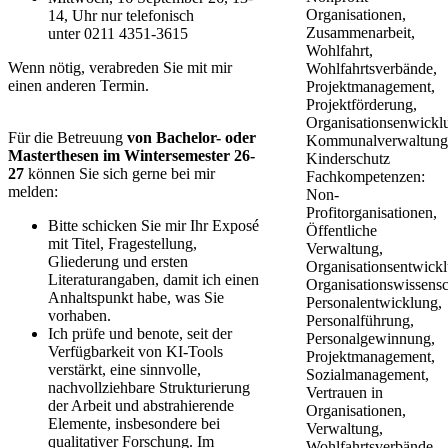
Organisationen,
14, Uhr nur telefonisch
Zusammenarbeit,
unter 0211 4351-3615​​​
Wohlfahrt,
​Wenn nötig, verabreden Sie mit mir
Wohlfahrtsverbände,
einen anderen Termin.​
Projektmanagement,
Projektförderung,
Organisationsenwickl
Für die Betreuung
von Ba
chelor- oder
Kommunalverwaltung
Masterthesen im Wintersemester 26-
Kinderschutz
27
können Sie sich gerne bei mir
Fachkompetenzen:
melden:
Non-
Profitorganisationen,
Bitte schicken Sie mir Ihr Exposé
Öffentliche
mit Titel, Fragestellung,
Verwaltung,
Gliederung und ersten
Organisationsentwick
Literaturangaben, damit ich einen
Organisationswissensc
Anhaltspunkt habe, was Sie
Personalentwicklung,
vorhaben.
Personalführung,
Ich prüfe und benote, seit der
Personalgewinnung,
Verfügbarkeit von KI-Tools
Projektmanagement,
verstärkt, eine sinnvolle,
Sozialmanagement,
nachvollziehbare Strukturierung
Vertrauen in
der Arbeit und abstrahierende
Organisationen,
Elemente, insbesondere bei
Verwaltung,
qualitativer Forschung. Im
Wohlfahrtsverbände,