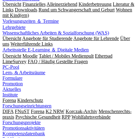
Übersicht
Finanzielles
Alleinerziehend
Kinderbetreuung
Literatur &
Links
Downloads
Rund um Schwangerschaft und Geburt
Wohnen
mit Kind(ern)
Vorlesungszeiten ＆ Termine
Lehrgebiete
Wissenschaftliches Arbeiten & Sozialforschung (WAS)
Übersicht
Angebote für Studierende
Angebote für Lehrende
Über
uns
Weiterführende Links
Arbeitsstelle E-Learning ＆ Digitale Medien
Übersicht
Moodle
Tablet / Mobiles Medienpult
Etherpad
LimeSurvey
FAQ / Häufig Gestellte Fragen
PC-Pool
Lern- & Arbeitsräume
Formulare
Promotion
Aktuelles
Institute
Forena
Kinderschutz
Forschungseinrichtungen
DIFA
FNuST
Forena
K2 NRW
Korczak-Archiv
Men­schen­rechts­
praxis
Psy­chische Gesund­heit
RPP
Wohlfahrts­verbände
Forschungsprojekte
Promotionsaktivitäten
Kompetenzdatenbank