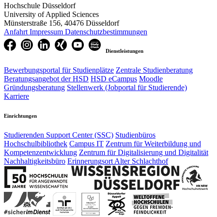
Hochschule Düsseldorf
University of Applied Sciences
Münsterstraße 156, 40476 Düsseldorf
Anfahrt
Impressum
Datenschutzbestimmungen
Dienstleistungen
Bewerbungsportal für Studienplätze
Zentrale Studienberatung
Beratungsangebot der HSD
HSD eCampus
Moodle
Gründungsberatung
Stellenwerk (Jobportal für Studierende)
Karriere
Einrichtungen
Studierenden Support Center (SSC)
Studienbüros
Hochschulbibliothek
Campus IT
Zentrum für Weiterbildung und
Kompetenzentwicklung
Zentrum für Digitalisierung und Digitalität
Nachhaltigkeitsbüro
Erinnerungsort Alter Schlachthof