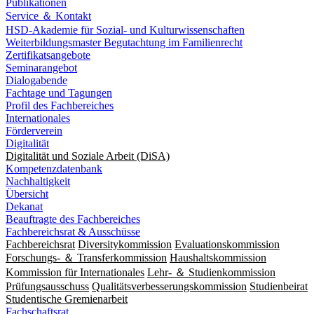
Publikationen
Service ＆ Kontakt
HSD-Akademie für Sozial- und Kulturwissenschaften
Weiterbildungsmaster Begutachtung im Familienrecht
Zertifikatsangebote
Seminarangebot
Dialogabende
Fachtage und Tagungen
Profil des Fachbereiches
Internationales
Förderverein
Digitalität
Digitalität und Soziale Arbeit (DiSA)
Kompetenzdatenbank
Nachhaltigkeit
Übersicht
Dekanat
Beauftragte des Fachbereiches
Fachbereichsrat & Ausschüsse
Fachbereichsrat
Diversitykommission
Evaluationskommission
Forschungs- ＆ Transferkommission
Haushaltskommission
Kommission für Internationales
Lehr- ＆ Studienkommission
Prüfungsausschuss
Qualitätsverbesserungskommission
Studienbeirat
Studentische Gremienarbeit
Fachschaftsrat