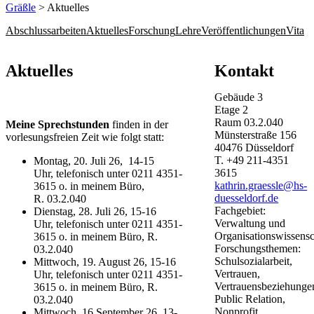
Gräßle
> Aktuelles
Abschlussarbeiten
Aktuelles
Forschung
Lehre
Veröffentlichungen
Vita
​​​​​​​​​​​​​​​​Aktuelles​
Kontakt
Gebäude
3
Etage
2
Raum
03.2.040
Meine Sprechstunden
finden in der
Münsterstraße
156
vorlesungsfreien Zeit wie folgt statt:
40476
Düsseldorf
T.
+49 211-4351
Montag, 20. Juli 26, 14-15
3615
Uhr, telefonisch unter​ 0211 4351-
kathrin.graessle@hs-
3615 o. in meinem Büro,
duesseldorf.de
R. 03.2.040
Fachgebiet:
Dienstag, 28. Juli 26, 15-16
Verwaltung und
Uhr, telefonisch unter 0211 4351-
Organisationswissensc
3615 o. in meinem Büro, R.
Forschungsthemen:
03.2.040
Schulsozialarbeit,
Mittwoch, 19. August 26, 15-16
Vertrauen,
Uhr, telefonisch unter 0211 4351-
Vertrauensbeziehunge
3615 o. in meinem Büro, R.
Public Relation,
03.2.040
Nonprofit
Mittwoch, 16 September 26, 13-