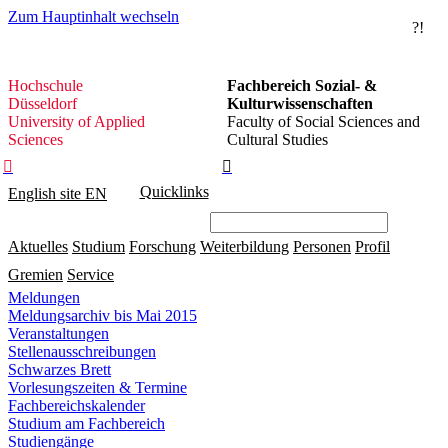
Zum Hauptinhalt wechseln
?!
Hochschule
Hochschule
Fachbereich Sozial- &
Düsseldorf
Düsseldorf
Kulturwissenschaften
University of Applied
Faculty of Social Sciences and
Sciences
Cultural Studies


Quicklinks
English site
EN
Aktuelles
Studium
Forschung
Weiterbildung
Personen
Profil
Gremien
Service
Meldungen
Meldungsarchiv bis Mai 2015
Veranstaltungen
Stellenausschreibungen
Schwarzes Brett
Vorlesungszeiten & Termine
Fachbereichskalender
Studium am Fachbereich
Studiengänge