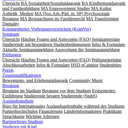
Übersicht
BA Sozialarbeit/Sozialpädagogik
BA Kindheitspädagogik
und Familienbildung
MA Empowerment Studies
MA Kultur,
Ästhetik, Medien
MA [Soz.Arb./Päd. m. SP] Psychosoziale
Beratung
MA Begut­ach­tung im Fami­lien­recht
MA Transforming
Digitality
Kommentiertes Vorlesungsverzeichnis (KomVor)
Seminare
Übersicht
Häufige Fragen und Antworten (FAQ)
Seminartermine
Studierende mit besonderen Studienbedingungen
Infos & Formulare
Aktuelle Seminaranmeldung
Auswertung der Seminaranmeldung
Prüfungen
Übersicht
Häufige Fragen und Antworten (FAQ)
Prüfungstermine
Abschlussarbeiten
Infos & Formulare
HSD eCampus
Studienbüro
Praxis
Zusatzqualifikationen
Bewegungs- und Erlebnispädagogik
Community Music
Beratung
Beratung im Studium
Beratung vor dem Studium
Erstsemester-
Einführung
Studierende beraten Studierende (StubS)
Auslandsstudium
Büro für Internationales
Auslandsaufenthalte während des Studiums
Partnerhochschulen
Finanzierung
Länderinformationen
Praktikum
Sprachkurse
Wichtige Adressen
Barrierefreies Studium
Studieren mit Kind