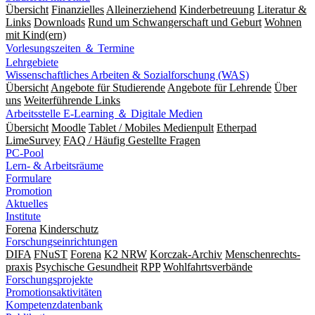
Übersicht
Finanzielles
Alleinerziehend
Kinderbetreuung
Literatur &
Links
Downloads
Rund um Schwangerschaft und Geburt
Wohnen
mit Kind(ern)
Vorlesungszeiten ＆ Termine
Lehrgebiete
Wissenschaftliches Arbeiten & Sozialforschung (WAS)
Übersicht
Angebote für Studierende
Angebote für Lehrende
Über
uns
Weiterführende Links
Arbeitsstelle E-Learning ＆ Digitale Medien
Übersicht
Moodle
Tablet / Mobiles Medienpult
Etherpad
LimeSurvey
FAQ / Häufig Gestellte Fragen
PC-Pool
Lern- & Arbeitsräume
Formulare
Promotion
Aktuelles
Institute
Forena
Kinderschutz
Forschungseinrichtungen
DIFA
FNuST
Forena
K2 NRW
Korczak-Archiv
Men­schen­rechts­
praxis
Psy­chische Gesund­heit
RPP
Wohlfahrts­verbände
Forschungsprojekte
Promotionsaktivitäten
Kompetenzdatenbank