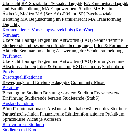
Übersicht
BA Sozialarbeit/Sozialpädagogik
BA Kindheitspädagogik
und Familienbildung
MA Empowerment Studies
MA Kultur,
Ästhetik, Medien
MA [Soz.Arb./Päd. m. SP] Psychosoziale
Beratung
MA Begut­ach­tung im Fami­lien­recht
MA Transforming
Digitality
Kommentiertes Vorlesungsverzeichnis (KomVor)
Seminare
Übersicht
Häufige Fragen und Antworten (FAQ)
Seminartermine
Studierende mit besonderen Studienbedingungen
Infos & Formulare
Aktuelle Seminaranmeldung
Auswertung der Seminaranmeldung
Prüfungen
Übersicht
Häufige Fragen und Antworten (FAQ)
Prüfungstermine
Abschlussarbeiten
Infos & Formulare
HSD eCampus
Studienbüro
Praxis
Zusatzqualifikationen
Bewegungs- und Erlebnispädagogik
Community Music
Beratung
Beratung im Studium
Beratung vor dem Studium
Erstsemester-
Einführung
Studierende beraten Studierende (StubS)
Auslandsstudium
Büro für Internationales
Auslandsaufenthalte während des Studiums
Partnerhochschulen
Finanzierung
Länderinformationen
Praktikum
Sprachkurse
Wichtige Adressen
Barrierefreies Studium
Studieren mit Kind