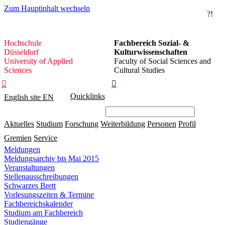
Zum Hauptinhalt wechseln
?!
Hochschule
Hochschule
Fachbereich Sozial- &
Düsseldorf
Düsseldorf
Kulturwissenschaften
University of Applied
Faculty of Social Sciences and
Sciences
Cultural Studies


Quicklinks
English site
EN
Aktuelles
Studium
Forschung
Weiterbildung
Personen
Profil
Gremien
Service
Meldungen
Meldungsarchiv bis Mai 2015
Veranstaltungen
Stellenausschreibungen
Schwarzes Brett
Vorlesungszeiten & Termine
Fachbereichskalender
Studium am Fachbereich
Studiengänge