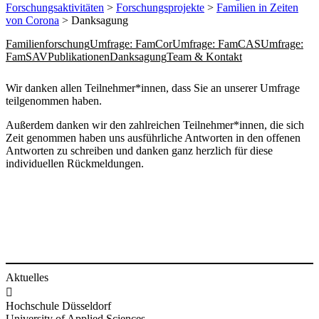
Forschungsaktivitäten
>
Forschungsprojekte
>
Familien in Zeiten
von Corona
> Danksagung
Familienforschung
Umfrage: FamCor
Umfrage: FamCAS
Umfrage:
FamSAV
Publikationen
Danksagung
Team & Kontakt
​​​​Wir danken allen Teilnehmer*innen, dass Sie an unserer Umfrage
teilgenommen haben.
Außerdem danken wir den zahlreichen Teilnehmer*innen, die sich
Zeit genommen haben uns ausführliche Antworten in den offenen
Antworten zu schreiben und danken ganz herzlich für diese
individuellen Rückmeldungen.
Aktuelles

Hochschule Düsseldorf
University of Applied Sciences