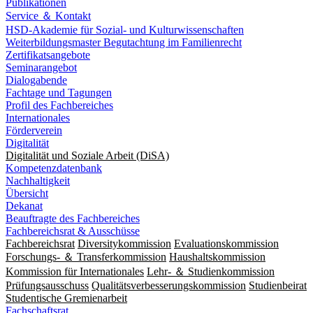
Publikationen
Service ＆ Kontakt
HSD-Akademie für Sozial- und Kulturwissenschaften
Weiterbildungsmaster Begutachtung im Familienrecht
Zertifikatsangebote
Seminarangebot
Dialogabende
Fachtage und Tagungen
Profil des Fachbereiches
Internationales
Förderverein
Digitalität
Digitalität und Soziale Arbeit (DiSA)
Kompetenzdatenbank
Nachhaltigkeit
Übersicht
Dekanat
Beauftragte des Fachbereiches
Fachbereichsrat & Ausschüsse
Fachbereichsrat
Diversitykommission
Evaluationskommission
Forschungs- ＆ Transferkommission
Haushaltskommission
Kommission für Internationales
Lehr- ＆ Studienkommission
Prüfungsausschuss
Qualitätsverbesserungskommission
Studienbeirat
Studentische Gremienarbeit
Fachschaftsrat