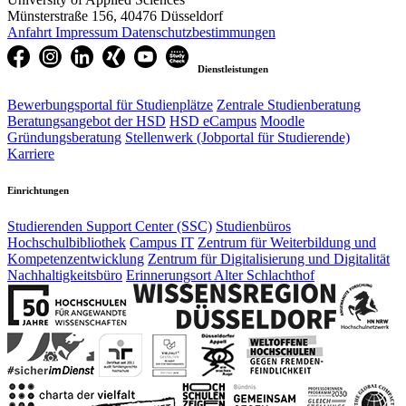
Münsterstraße 156, 40476 Düsseldorf
Anfahrt
Impressum
Datenschutzbestimmungen
Dienstleistungen
Bewerbungsportal für Studienplätze
Zentrale Studienberatung
Beratungsangebot der HSD
HSD eCampus
Moodle
Gründungsberatung
Stellenwerk (Jobportal für Studierende)
Karriere
Einrichtungen
Studierenden Support Center (SSC)
Studienbüros
Hochschulbibliothek
Campus IT
Zentrum für Weiterbildung und
Kompetenzentwicklung
Zentrum für Digitalisierung und Digitalität
Nachhaltigkeitsbüro
Erinnerungsort Alter Schlachthof