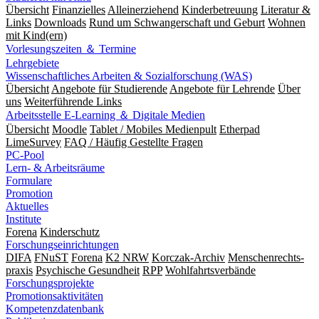
Übersicht
Finanzielles
Alleinerziehend
Kinderbetreuung
Literatur &
Links
Downloads
Rund um Schwangerschaft und Geburt
Wohnen
mit Kind(ern)
Vorlesungszeiten ＆ Termine
Lehrgebiete
Wissenschaftliches Arbeiten & Sozialforschung (WAS)
Übersicht
Angebote für Studierende
Angebote für Lehrende
Über
uns
Weiterführende Links
Arbeitsstelle E-Learning ＆ Digitale Medien
Übersicht
Moodle
Tablet / Mobiles Medienpult
Etherpad
LimeSurvey
FAQ / Häufig Gestellte Fragen
PC-Pool
Lern- & Arbeitsräume
Formulare
Promotion
Aktuelles
Institute
Forena
Kinderschutz
Forschungseinrichtungen
DIFA
FNuST
Forena
K2 NRW
Korczak-Archiv
Men­schen­rechts­
praxis
Psy­chische Gesund­heit
RPP
Wohlfahrts­verbände
Forschungsprojekte
Promotionsaktivitäten
Kompetenzdatenbank