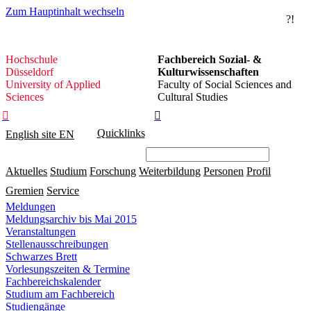
Zum Hauptinhalt wechseln
?!
Hochschule
Hochschule
Fachbereich Sozial- &
Düsseldorf
Düsseldorf
Kulturwissenschaften
University of Applied
Faculty of Social Sciences and
Sciences
Cultural Studies


Quicklinks
English site
EN
Aktuelles
Studium
Forschung
Weiterbildung
Personen
Profil
Gremien
Service
Meldungen
Meldungsarchiv bis Mai 2015
Veranstaltungen
Stellenausschreibungen
Schwarzes Brett
Vorlesungszeiten & Termine
Fachbereichskalender
Studium am Fachbereich
Studiengänge