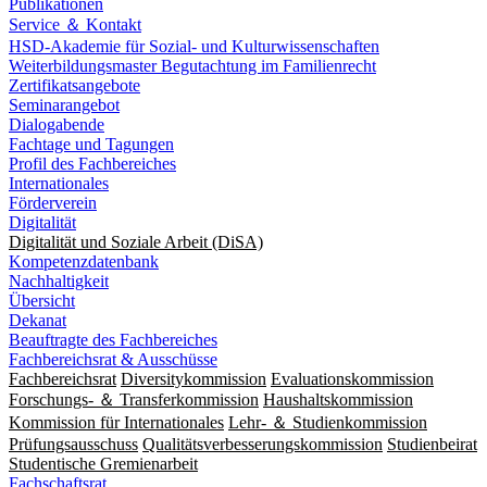
Publikationen
Service ＆ Kontakt
HSD-Akademie für Sozial- und Kulturwissenschaften
Weiterbildungsmaster Begutachtung im Familienrecht
Zertifikatsangebote
Seminarangebot
Dialogabende
Fachtage und Tagungen
Profil des Fachbereiches
Internationales
Förderverein
Digitalität
Digitalität und Soziale Arbeit (DiSA)
Kompetenzdatenbank
Nachhaltigkeit
Übersicht
Dekanat
Beauftragte des Fachbereiches
Fachbereichsrat & Ausschüsse
Fachbereichsrat
Diversitykommission
Evaluationskommission
Forschungs- ＆ Transferkommission
Haushaltskommission
Kommission für Internationales
Lehr- ＆ Studienkommission
Prüfungsausschuss
Qualitätsverbesserungskommission
Studienbeirat
Studentische Gremienarbeit
Fachschaftsrat