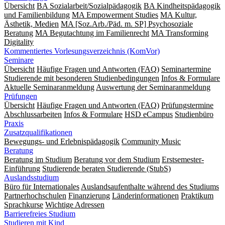
Übersicht
BA Sozialarbeit/Sozialpädagogik
BA Kindheitspädagogik
und Familienbildung
MA Empowerment Studies
MA Kultur,
Ästhetik, Medien
MA [Soz.Arb./Päd. m. SP] Psychosoziale
Beratung
MA Begut­ach­tung im Fami­lien­recht
MA Transforming
Digitality
Kommentiertes Vorlesungsverzeichnis (KomVor)
Seminare
Übersicht
Häufige Fragen und Antworten (FAQ)
Seminartermine
Studierende mit besonderen Studienbedingungen
Infos & Formulare
Aktuelle Seminaranmeldung
Auswertung der Seminaranmeldung
Prüfungen
Übersicht
Häufige Fragen und Antworten (FAQ)
Prüfungstermine
Abschlussarbeiten
Infos & Formulare
HSD eCampus
Studienbüro
Praxis
Zusatzqualifikationen
Bewegungs- und Erlebnispädagogik
Community Music
Beratung
Beratung im Studium
Beratung vor dem Studium
Erstsemester-
Einführung
Studierende beraten Studierende (StubS)
Auslandsstudium
Büro für Internationales
Auslandsaufenthalte während des Studiums
Partnerhochschulen
Finanzierung
Länderinformationen
Praktikum
Sprachkurse
Wichtige Adressen
Barrierefreies Studium
Studieren mit Kind