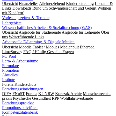
Übersicht
Finanzielles
Alleinerziehend
Kinderbetreuung
Literatur &
Links
Downloads
Rund um Schwangerschaft und Geburt
Wohnen
mit Kind(ern)
Vorlesungszeiten ＆ Termine
Lehrgebiete
Wissenschaftliches Arbeiten & Sozialforschung (WAS)
Übersicht
Angebote für Studierende
Angebote für Lehrende
Über
uns
Weiterführende Links
Arbeitsstelle E-Learning ＆ Digitale Medien
Übersicht
Moodle
Tablet / Mobiles Medienpult
Etherpad
LimeSurvey
FAQ / Häufig Gestellte Fragen
PC-Pool
Lern- & Arbeitsräume
Formulare
Promotion
Aktuelles
Institute
Forena
Kinderschutz
Forschungseinrichtungen
DIFA
FNuST
Forena
K2 NRW
Korczak-Archiv
Men­schen­rechts­
praxis
Psy­chische Gesund­heit
RPP
Wohlfahrts­verbände
Forschungsprojekte
Promotionsaktivitäten
Kompetenzdatenbank