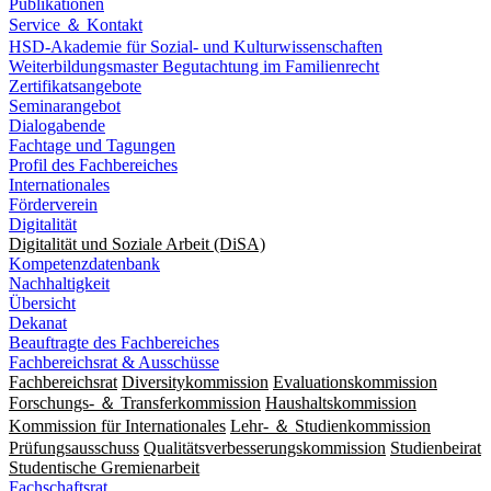
Publikationen
Service ＆ Kontakt
HSD-Akademie für Sozial- und Kulturwissenschaften
Weiterbildungsmaster Begutachtung im Familienrecht
Zertifikatsangebote
Seminarangebot
Dialogabende
Fachtage und Tagungen
Profil des Fachbereiches
Internationales
Förderverein
Digitalität
Digitalität und Soziale Arbeit (DiSA)
Kompetenzdatenbank
Nachhaltigkeit
Übersicht
Dekanat
Beauftragte des Fachbereiches
Fachbereichsrat & Ausschüsse
Fachbereichsrat
Diversitykommission
Evaluationskommission
Forschungs- ＆ Transferkommission
Haushaltskommission
Kommission für Internationales
Lehr- ＆ Studienkommission
Prüfungsausschuss
Qualitätsverbesserungskommission
Studienbeirat
Studentische Gremienarbeit
Fachschaftsrat