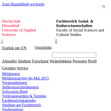
Zum Hauptinhalt wechseln
?!
Hochschule
Hochschule
Fachbereich Sozial- &
Düsseldorf
Düsseldorf
Kulturwissenschaften
University of Applied
Faculty of Social Sciences and
Sciences
Cultural Studies


Quicklinks
English site
EN
Aktuelles
Studium
Forschung
Weiterbildung
Personen
Profil
Gremien
Service
Meldungen
Meldungsarchiv bis Mai 2015
Veranstaltungen
Stellenausschreibungen
Schwarzes Brett
Vorlesungszeiten & Termine
Fachbereichskalender
Studium am Fachbereich
Studiengänge