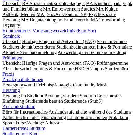
Übersicht
BA Sozialarbeit/Sozialpädagogik
BA Kindheitspädagogik
und Familienbildung
MA Empowerment Studies
MA Kultur,
Ästhetik, Medien
MA [Soz.Arb./Päd. m. SP] Psychosoziale
Beratung
MA Begut­ach­tung im Fami­lien­recht
MA Transforming
Digitality
Kommentiertes Vorlesungsverzeichnis (KomVor)
Seminare
Übersicht
Häufige Fragen und Antworten (FAQ)
Seminartermine
Studierende mit besonderen Studienbedingungen
Infos & Formulare
Aktuelle Seminaranmeldung
Auswertung der Seminaranmeldung
Prüfungen
Übersicht
Häufige Fragen und Antworten (FAQ)
Prüfungstermine
Abschlussarbeiten
Infos & Formulare
HSD eCampus
Studienbüro
Praxis
Zusatzqualifikationen
Bewegungs- und Erlebnispädagogik
Community Music
Beratung
Beratung im Studium
Beratung vor dem Studium
Erstsemester-
Einführung
Studierende beraten Studierende (StubS)
Auslandsstudium
Büro für Internationales
Auslandsaufenthalte während des Studiums
Partnerhochschulen
Finanzierung
Länderinformationen
Praktikum
Sprachkurse
Wichtige Adressen
Barrierefreies Studium
Studieren mit Kind