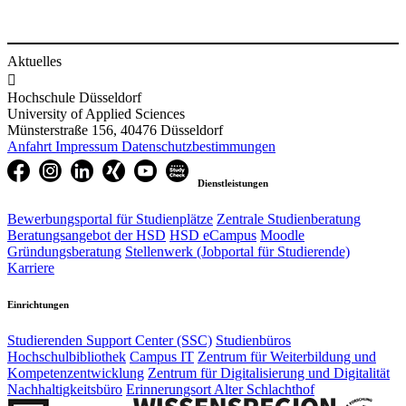
Aktuelles

Hochschule Düsseldorf
University of Applied Sciences
Münsterstraße 156, 40476 Düsseldorf
Anfahrt
Impressum
Datenschutzbestimmungen
Dienstleistungen
Bewerbungsportal für Studienplätze
Zentrale Studienberatung
Beratungsangebot der HSD
HSD eCampus
Moodle
Gründungsberatung
Stellenwerk (Jobportal für Studierende)
Karriere
Einrichtungen
Studierenden Support Center (SSC)
Studienbüros
Hochschulbibliothek
Campus IT
Zentrum für Weiterbildung und
Kompetenzentwicklung
Zentrum für Digitalisierung und Digitalität
Nachhaltigkeitsbüro
Erinnerungsort Alter Schlachthof