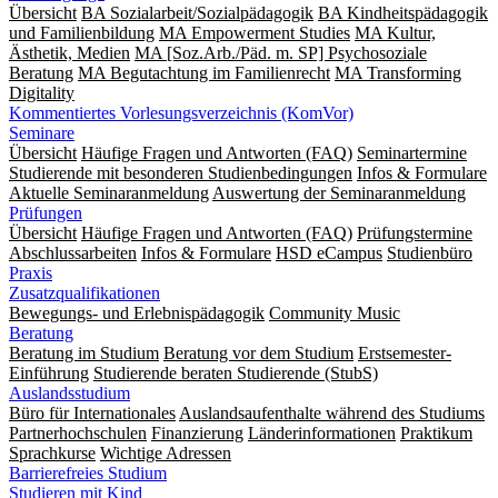
Übersicht
BA Sozialarbeit/Sozialpädagogik
BA Kindheitspädagogik
und Familienbildung
MA Empowerment Studies
MA Kultur,
Ästhetik, Medien
MA [Soz.Arb./Päd. m. SP] Psychosoziale
Beratung
MA Begut­ach­tung im Fami­lien­recht
MA Transforming
Digitality
Kommentiertes Vorlesungsverzeichnis (KomVor)
Seminare
Übersicht
Häufige Fragen und Antworten (FAQ)
Seminartermine
Studierende mit besonderen Studienbedingungen
Infos & Formulare
Aktuelle Seminaranmeldung
Auswertung der Seminaranmeldung
Prüfungen
Übersicht
Häufige Fragen und Antworten (FAQ)
Prüfungstermine
Abschlussarbeiten
Infos & Formulare
HSD eCampus
Studienbüro
Praxis
Zusatzqualifikationen
Bewegungs- und Erlebnispädagogik
Community Music
Beratung
Beratung im Studium
Beratung vor dem Studium
Erstsemester-
Einführung
Studierende beraten Studierende (StubS)
Auslandsstudium
Büro für Internationales
Auslandsaufenthalte während des Studiums
Partnerhochschulen
Finanzierung
Länderinformationen
Praktikum
Sprachkurse
Wichtige Adressen
Barrierefreies Studium
Studieren mit Kind