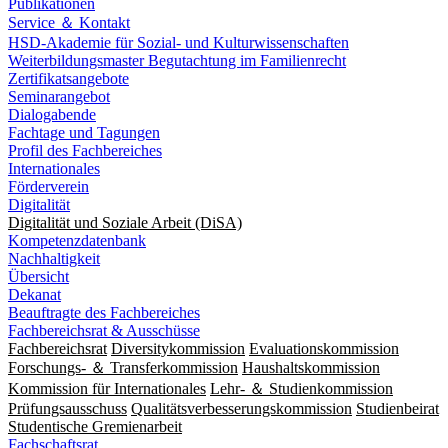
Publikationen
Service ＆ Kontakt
HSD-Akademie für Sozial- und Kulturwissenschaften
Weiterbildungsmaster Begutachtung im Familienrecht
Zertifikatsangebote
Seminarangebot
Dialogabende
Fachtage und Tagungen
Profil des Fachbereiches
Internationales
Förderverein
Digitalität
Digitalität und Soziale Arbeit (DiSA)
Kompetenzdatenbank
Nachhaltigkeit
Übersicht
Dekanat
Beauftragte des Fachbereiches
Fachbereichsrat & Ausschüsse
Fachbereichsrat
Diversitykommission
Evaluationskommission
Forschungs- ＆ Transferkommission
Haushaltskommission
Kommission für Internationales
Lehr- ＆ Studienkommission
Prüfungsausschuss
Qualitätsverbesserungskommission
Studienbeirat
Studentische Gremienarbeit
Fachschaftsrat