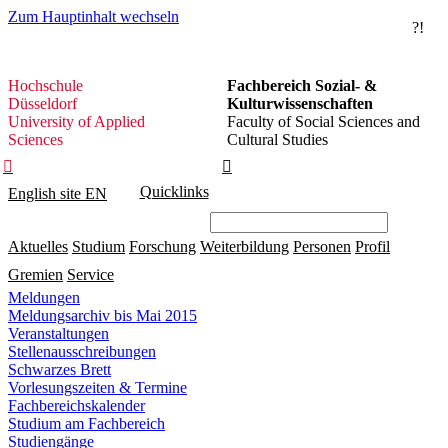
Zum Hauptinhalt wechseln
?!
Hochschule
Hochschule
Fachbereich Sozial- &
Düsseldorf
Düsseldorf
Kulturwissenschaften
University of Applied
Faculty of Social Sciences and
Sciences
Cultural Studies


Quicklinks
English site
EN
Aktuelles
Studium
Forschung
Weiterbildung
Personen
Profil
Gremien
Service
Meldungen
Meldungsarchiv bis Mai 2015
Veranstaltungen
Stellenausschreibungen
Schwarzes Brett
Vorlesungszeiten & Termine
Fachbereichskalender
Studium am Fachbereich
Studiengänge