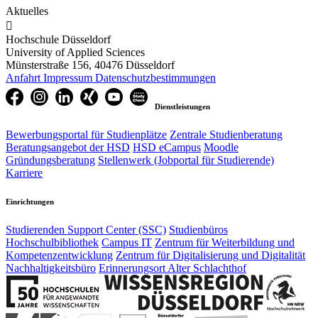
Aktuelles

Hochschule Düsseldorf
University of Applied Sciences
Münsterstraße 156, 40476 Düsseldorf
Anfahrt
Impressum
Datenschutzbestimmungen
Dienstleistungen
Bewerbungsportal für Studienplätze
Zentrale Studienberatung
Beratungsangebot der HSD
HSD eCampus
Moodle
Gründungsberatung
Stellenwerk (Jobportal für Studierende)
Karriere
Einrichtungen
Studierenden Support Center (SSC)
Studienbüros
Hochschulbibliothek
Campus IT
Zentrum für Weiterbildung und
Kompetenzentwicklung
Zentrum für Digitalisierung und Digitalität
Nachhaltigkeitsbüro
Erinnerungsort Alter Schlachthof