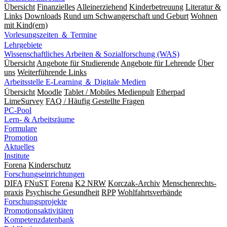
Übersicht
Finanzielles
Alleinerziehend
Kinderbetreuung
Literatur &
Links
Downloads
Rund um Schwangerschaft und Geburt
Wohnen
mit Kind(ern)
Vorlesungszeiten ＆ Termine
Lehrgebiete
Wissenschaftliches Arbeiten & Sozialforschung (WAS)
Übersicht
Angebote für Studierende
Angebote für Lehrende
Über
uns
Weiterführende Links
Arbeitsstelle E-Learning ＆ Digitale Medien
Übersicht
Moodle
Tablet / Mobiles Medienpult
Etherpad
LimeSurvey
FAQ / Häufig Gestellte Fragen
PC-Pool
Lern- & Arbeitsräume
Formulare
Promotion
Aktuelles
Institute
Forena
Kinderschutz
Forschungseinrichtungen
DIFA
FNuST
Forena
K2 NRW
Korczak-Archiv
Men­schen­rechts­
praxis
Psy­chische Gesund­heit
RPP
Wohlfahrts­verbände
Forschungsprojekte
Promotionsaktivitäten
Kompetenzdatenbank