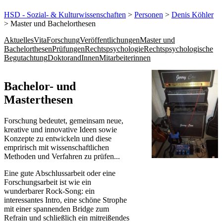
HSD - Sozial- & Kulturwissenschaften
>
Personen
>
Denis Köhler
> Master und Bachelorthesen
Aktuelles
Vita
Forschung
Veröffentlichungen
Master und
Bachelorthesen
Prüfungen
Rechtspsychologie
Rechtspsychologische
Begutachtung
DoktorandInnen
Mitarbeiterinnen
Bachelor- und
Masterthesen
Forschung bedeutet, gemeinsam neue,
kreative und innovative Ideen sowie
Konzepte zu entwickeln und diese
empririsch mit wissenschaftlichen
Methoden und Verfahren zu prüfen...
Eine gute Abschlussarbeit oder eine
Forschungsarbeit ist wie ein
wunderbarer Rock-Song: ein
interessantes Intro, eine schöne Strophe
mit einer spannenden Bridge zum
Refrain und schließlich ein mitreißendes