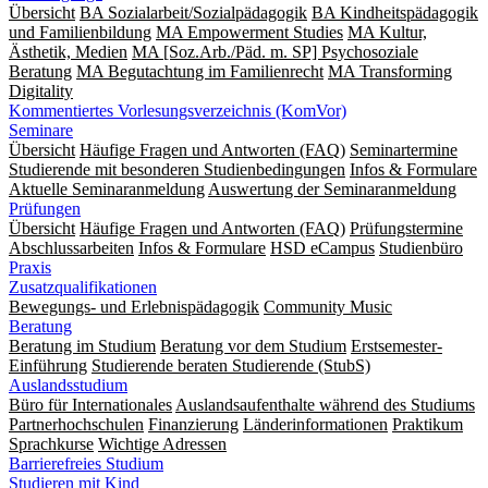
Übersicht
BA Sozialarbeit/Sozialpädagogik
BA Kindheitspädagogik
und Familienbildung
MA Empowerment Studies
MA Kultur,
Ästhetik, Medien
MA [Soz.Arb./Päd. m. SP] Psychosoziale
Beratung
MA Begut­ach­tung im Fami­lien­recht
MA Transforming
Digitality
Kommentiertes Vorlesungsverzeichnis (KomVor)
Seminare
Übersicht
Häufige Fragen und Antworten (FAQ)
Seminartermine
Studierende mit besonderen Studienbedingungen
Infos & Formulare
Aktuelle Seminaranmeldung
Auswertung der Seminaranmeldung
Prüfungen
Übersicht
Häufige Fragen und Antworten (FAQ)
Prüfungstermine
Abschlussarbeiten
Infos & Formulare
HSD eCampus
Studienbüro
Praxis
Zusatzqualifikationen
Bewegungs- und Erlebnispädagogik
Community Music
Beratung
Beratung im Studium
Beratung vor dem Studium
Erstsemester-
Einführung
Studierende beraten Studierende (StubS)
Auslandsstudium
Büro für Internationales
Auslandsaufenthalte während des Studiums
Partnerhochschulen
Finanzierung
Länderinformationen
Praktikum
Sprachkurse
Wichtige Adressen
Barrierefreies Studium
Studieren mit Kind