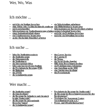
Wer, Wo, Was
Ich möchte ...
mich für ein Studium bewerben
ein Teilzeitstudium aufnehmen
ohne Abitur oder Fachhochschulreife studieren
eine Bibliothekskarte beantragen
mich zurückmelden
Informationen zur Barrierefreiheit erhalten
Informationen zur Studienfinanzierung erhalten
meinen Lebenslauf besprechen
einen Auslandsaufenthalt planen
mich für ein Praktikum bewerben
ein Urlaubssemester beantragen
mich für ein Stipendium bewerben
an der Hochschule Düsseldorf arbeiten
Ich suche ...
Infos für Studieninteressierte
den Career Service
die Studienberatung
die Campus IT
die Zulassungsstelle
die Mensa
die Studienbüros
das Social-Media-Angebot
das International Office
Hilfe beim Bewerbungsschreiben
Infos zum barrierefreien Studium
ein Praktikum/einen Jobeinstieg
die Psychologische Beratung (PSB)
eine Anstellung an der HSD
die Bibliothek
eine Anfahrtsbeschreibung
das ZWEK
den Pressekontakt
die Gründungsberatung
Wer macht ...
die Studienberatung?
Psychologische Beratung für Studierende?
die Einschreibung?
die Beratung bei Bewerbungsprozessen für den
die Beratung für behinderte und chronisch
Berufseinstieg?
kranke Studierende?
Workshops für Assessment Center,
die Beratung für internationale
Vorstellungsgespräche u.Ä.?
Bewerber*innen?
Presse- und Öffentlichkeitsarbeit?
die Gründungsberatung?