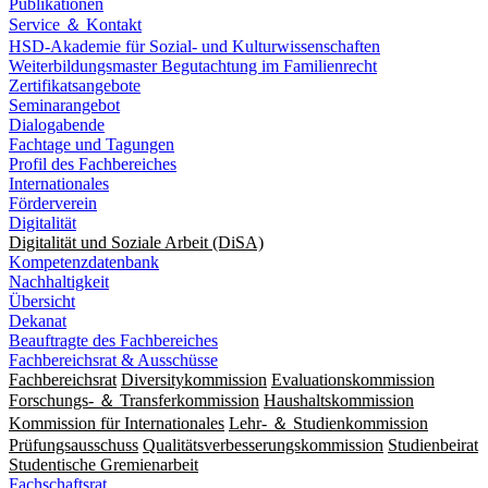
Publikationen
Service ＆ Kontakt
HSD-Akademie für Sozial- und Kulturwissenschaften
Weiterbildungsmaster Begutachtung im Familienrecht
Zertifikatsangebote
Seminarangebot
Dialogabende
Fachtage und Tagungen
Profil des Fachbereiches
Internationales
Förderverein
Digitalität
Digitalität und Soziale Arbeit (DiSA)
Kompetenzdatenbank
Nachhaltigkeit
Übersicht
Dekanat
Beauftragte des Fachbereiches
Fachbereichsrat & Ausschüsse
Fachbereichsrat
Diversitykommission
Evaluationskommission
Forschungs- ＆ Transferkommission
Haushaltskommission
Kommission für Internationales
Lehr- ＆ Studienkommission
Prüfungsausschuss
Qualitätsverbesserungskommission
Studienbeirat
Studentische Gremienarbeit
Fachschaftsrat