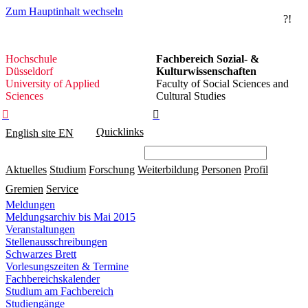
Zum Hauptinhalt wechseln
?!
Hochschule
Hochschule
Fachbereich Sozial- &
Düsseldorf
Düsseldorf
Kulturwissenschaften
University of Applied
Faculty of Social Sciences and
Sciences
Cultural Studies


Quicklinks
English site
EN
Aktuelles
Studium
Forschung
Weiterbildung
Personen
Profil
Gremien
Service
Meldungen
Meldungsarchiv bis Mai 2015
Veranstaltungen
Stellenausschreibungen
Schwarzes Brett
Vorlesungszeiten & Termine
Fachbereichskalender
Studium am Fachbereich
Studiengänge