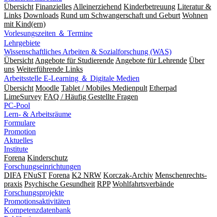
Übersicht
Finanzielles
Alleinerziehend
Kinderbetreuung
Literatur &
Links
Downloads
Rund um Schwangerschaft und Geburt
Wohnen
mit Kind(ern)
Vorlesungszeiten ＆ Termine
Lehrgebiete
Wissenschaftliches Arbeiten & Sozialforschung (WAS)
Übersicht
Angebote für Studierende
Angebote für Lehrende
Über
uns
Weiterführende Links
Arbeitsstelle E-Learning ＆ Digitale Medien
Übersicht
Moodle
Tablet / Mobiles Medienpult
Etherpad
LimeSurvey
FAQ / Häufig Gestellte Fragen
PC-Pool
Lern- & Arbeitsräume
Formulare
Promotion
Aktuelles
Institute
Forena
Kinderschutz
Forschungseinrichtungen
DIFA
FNuST
Forena
K2 NRW
Korczak-Archiv
Men­schen­rechts­
praxis
Psy­chische Gesund­heit
RPP
Wohlfahrts­verbände
Forschungsprojekte
Promotionsaktivitäten
Kompetenzdatenbank