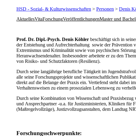
HSD - Sozial- & Kulturwissenschaften
>
Personen
>
Denis K
Aktuelles
Vita
Forschung
Veröffentlichungen
Master und Bachel
Prof. Dr. Dipl.-Psych. Denis Köhler
beschäftigt sich in sein
der Entstehung und Aufrechterhaltung sowie der Prävention vo
Extremismus und Kriminalität sowie von psychischen Störun
Heranwachsendenalter. Insbesondere arbeitete er zu den Them
von Risiko- und Schutzfaktoren (Resilienz).
Durch seine langjährige berufliche Tätigkeit im Jugendstrafvo
alle seine Forschungsprojekte und wissenschaftlichen Publi
direkt auf die Belange der Praxis ein. Vertiefend steht dabei 
Verhaltensweisen zu einem prosozialen Lebensweg zu verhelf
Durch seine Kombination von Wissenschaft und Praxisbezug w
und Ansprechpartner -u.a. für Justizministerien, Kliniken für 
(Maßregelvollzüge), Justizvollzugsanstalten, dem Landtag N
Forschungsschwerpunkte: