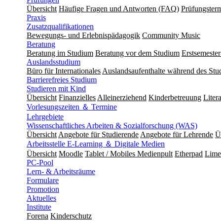
Übersicht
Häufige Fragen und Antworten (FAQ)
Prüfungster
Praxis
Zusatzqualifikationen
Bewegungs- und Erlebnispädagogik
Community Music
Beratung
Beratung im Studium
Beratung vor dem Studium
Erstsemeste
Auslandsstudium
Büro für Internationales
Auslandsaufenthalte während des Stu
Barrierefreies Studium
Studieren mit Kind
Übersicht
Finanzielles
Alleinerziehend
Kinderbetreuung
Liter
Vorlesungszeiten ＆ Termine
Lehrgebiete
Wissenschaftliches Arbeiten & Sozialforschung (WAS)
Übersicht
Angebote für Studierende
Angebote für Lehrende
Ü
Arbeitsstelle E-Learning ＆ Digitale Medien
Übersicht
Moodle
Tablet / Mobiles Medienpult
Etherpad
Lime
PC-Pool
Lern- & Arbeitsräume
Formulare
Promotion
Aktuelles
Institute
Forena
Kinderschutz