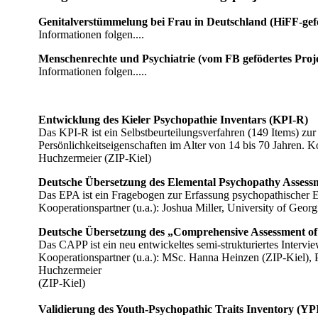
Genitalverstümmelung bei Frau in Deutschland (HiFF-gefö
Informationen folgen....
Menschenrechte und Psychiatrie (vom FB gefödertes Proj
Informationen folgen.....
Entwicklung des Kieler Psychopathie Inventars (KPI-R)
Das KPI-R ist ein Selbstbeurteilungsverfahren (149 Items) zu
Persönlichkeitseigenschaften im Alter von 14 bis 70 Jahren. Ko
Huchzermeier (ZIP-Kiel)
Deutsche Übersetzung des Elemental Psychopathy Assess
Das EPA ist ein Fragebogen zur Erfassung psychopathischer E
Kooperationspartner (u.a.): Joshua Miller, University of Geo
Deutsche Übersetzung des „Comprehensive Assessment of
Das CAPP ist ein neu entwickeltes semi-strukturiertes Intervi
Kooperationspartner (u.a.): MSc. Hanna Heinzen (ZIP-Kiel), 
Huchzermeier
(ZIP-Kiel)
Validierung des Youth-Psychopathic Traits Inventory (YP