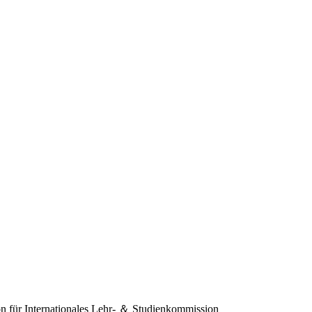
 für Internationales
Lehr- ＆ Studienkommission