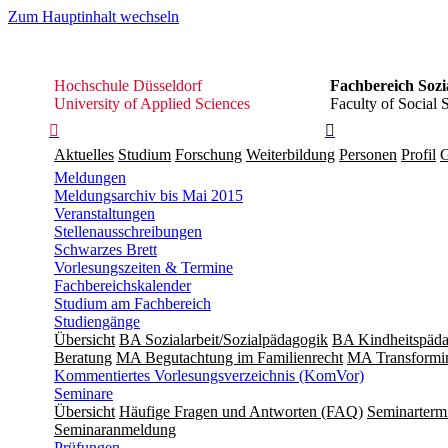
Zum Hauptinhalt wechseln
Hochschule
Hochschule Düsseldorf
Fachbereich Sozi
Düsseldorf
University of Applied Sciences
Faculty of Social 


Aktuelles
Studium
Forschung
Weiterbildung
Personen
Profil
G
Meldungen
Meldungsarchiv bis Mai 2015
Veranstaltungen
Stellenausschreibungen
Schwarzes Brett
Vorlesungszeiten & Termine
Fachbereichskalender
Studium am Fachbereich
Studiengänge
Übersicht
BA Sozialarbeit/Sozialpädagogik
BA Kindheitspäda
Beratung
MA Begut­ach­tung im Fami­lien­recht
MA Transformin
Kommentiertes Vorlesungsverzeichnis (KomVor)
Seminare
Übersicht
Häufige Fragen und Antworten (FAQ)
Seminarterm
Seminaranmeldung
Prüfungen