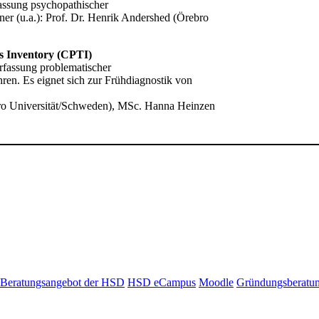
fassung psychopathischer
ner (u.a.): Prof. Dr. Henrik Andershed (Örebro
ts Inventory (CPTI)
rfassung problematischer
ren. Es eignet sich zur Frühdiagnostik von
ebro Universität/Schweden), MSc. Hanna Heinzen
Beratungsangebot der HSD
HSD eCampus
Moodle
Gründungsberatu