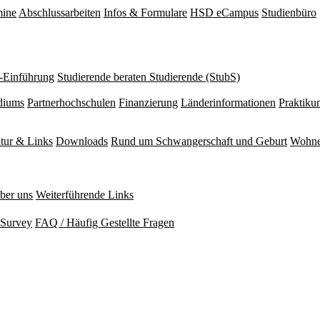
mine
Abschlussarbeiten
Infos & Formulare
HSD eCampus
Studienbüro
r-Einführung
Studierende beraten Studierende (StubS)
diums
Partnerhochschulen
Finanzierung
Länderinformationen
Praktiku
atur & Links
Downloads
Rund um Schwangerschaft und Geburt
Wohne
ber uns
Weiterführende Links
Survey
FAQ / Häufig Gestellte Fragen