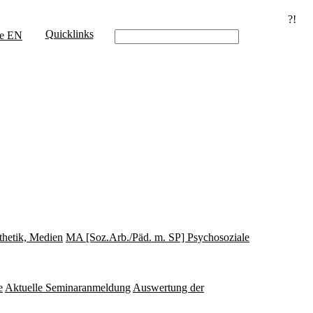
?!
Quicklinks
e
EN
thetik, Medien
MA [Soz.Arb./Päd. m. SP] Psychosoziale
e
Aktuelle Seminaranmeldung
Auswertung der