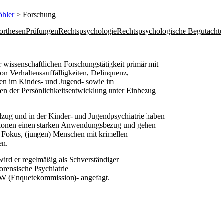
öhler
> Forschung
orthesen
Prüfungen
Rechtspsychologie
Rechtspsychologische Begutacht
er wissenschaftlichen Forschungstätigkeit primär mit
n Verhaltensauffälligkeiten, Delinquenz,
gen im Kindes- und Jugend- sowie im
en der Persönlichkeitsentwicklung unter Einbezug
llzug und in der Kinder- und Jugendpsychiatrie haben
kationen einen starken Anwendungsbezug und gehen
im Fokus, (jungen) Menschen mit krimellen
en.
ird er regelmäßig als Schverständiger
Forensische Psychiatrie
RW (Enquetekommission)- angefagt.