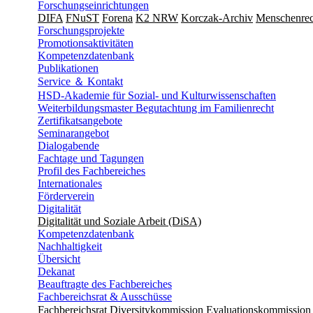
Forschungseinrichtungen
DIFA
FNuST
Forena
K2 NRW
Korczak-Archiv
Men­schen­rec
Forschungsprojekte
Promotionsaktivitäten
Kompetenzdatenbank
Publikationen
Service ＆ Kontakt
HSD-Akademie für Sozial- und Kulturwissenschaften
Weiterbildungsmaster Begutachtung im Familienrecht
Zertifikatsangebote
Seminarangebot
Dialogabende
Fachtage und Tagungen
Profil des Fachbereiches
Internationales
Förderverein
Digitalität
Digitalität und Soziale Arbeit (DiSA)
Kompetenzdatenbank
Nachhaltigkeit
Übersicht
Dekanat
Beauftragte des Fachbereiches
Fachbereichsrat & Ausschüsse
Fachbereichsrat
Diversitykommission
Evaluationskommission