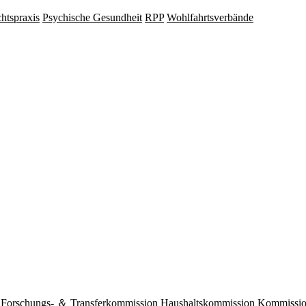
hts­praxis
Psy­chische Gesund­heit
RPP
Wohlfahrts­verbände
Forschungs- ＆ Transferkommission
Haushaltskommission
Kommission