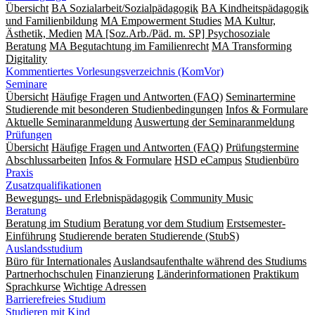
Übersicht
BA Sozialarbeit/Sozialpädagogik
BA Kindheitspädagogik
und Familienbildung
MA Empowerment Studies
MA Kultur,
Ästhetik, Medien
MA [Soz.Arb./Päd. m. SP] Psychosoziale
Beratung
MA Begut­ach­tung im Fami­lien­recht
MA Transforming
Digitality
Kommentiertes Vorlesungsverzeichnis (KomVor)
Seminare
Übersicht
Häufige Fragen und Antworten (FAQ)
Seminartermine
Studierende mit besonderen Studienbedingungen
Infos & Formulare
Aktuelle Seminaranmeldung
Auswertung der Seminaranmeldung
Prüfungen
Übersicht
Häufige Fragen und Antworten (FAQ)
Prüfungstermine
Abschlussarbeiten
Infos & Formulare
HSD eCampus
Studienbüro
Praxis
Zusatzqualifikationen
Bewegungs- und Erlebnispädagogik
Community Music
Beratung
Beratung im Studium
Beratung vor dem Studium
Erstsemester-
Einführung
Studierende beraten Studierende (StubS)
Auslandsstudium
Büro für Internationales
Auslandsaufenthalte während des Studiums
Partnerhochschulen
Finanzierung
Länderinformationen
Praktikum
Sprachkurse
Wichtige Adressen
Barrierefreies Studium
Studieren mit Kind