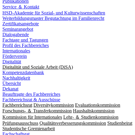
Publikationen
Service ＆ Kontakt
HSD-Akademie für Sozial- und Kulturwissenschaften
Weiterbildungsmaster Begutachtung im Familienrecht
Zertifikatsangebote
Seminarangebot
Dialogabende
Fachtage und Tagungen
Profil des Fachbereiches
Internationales
Förderverein
Digitalität
Digitalität und Soziale Arbeit (DiSA)
Kompetenzdatenbank
Nachhaltigkeit
Übersicht
Dekanat
Beauftragte des Fachbereiches
Fachbereichsrat & Ausschüsse
Fachbereichsrat
Diversitykommission
Evaluationskommission
Forschungs- ＆ Transferkommission
Haushaltskommission
Kommission für Internationales
Lehr- ＆ Studienkommission
Prüfungsausschuss
Qualitätsverbesserungskommission
Studienbeirat
Studentische Gremienarbeit
Fachschaftsrat