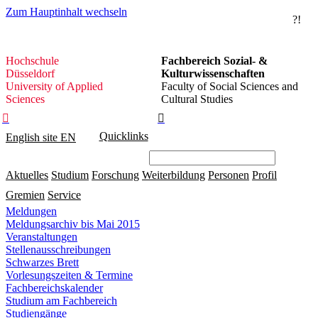
Zum Hauptinhalt wechseln
?!
Hochschule
Hochschule
Fachbereich Sozial- &
Düsseldorf
Düsseldorf
Kulturwissenschaften
University of Applied
Faculty of Social Sciences and
Sciences
Cultural Studies


Quicklinks
English site
EN
Aktuelles
Studium
Forschung
Weiterbildung
Personen
Profil
Gremien
Service
Meldungen
Meldungsarchiv bis Mai 2015
Veranstaltungen
Stellenausschreibungen
Schwarzes Brett
Vorlesungszeiten & Termine
Fachbereichskalender
Studium am Fachbereich
Studiengänge