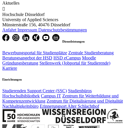
Aktuelles

Hochschule Düsseldorf
University of Applied Sciences
Münsterstraße 156, 40476 Düsseldorf
Anfahrt
Impressum
Datenschutzbestimmungen
Dienstleistungen
Bewerbungsportal für Studienplätze
Zentrale Studienberatung
Beratungsangebot der HSD
HSD eCampus
Moodle
Gründungsberatung
Stellenwerk (Jobportal für Studierende)
Karriere
Einrichtungen
Studierenden Support Center (SSC)
Studienbüros
Hochschulbibliothek
Campus IT
Zentrum für Weiterbildung und
Kompetenzentwicklung
Zentrum für Digitalisierung und Digitalität
Nachhaltigkeitsbüro
Erinnerungsort Alter Schlachthof