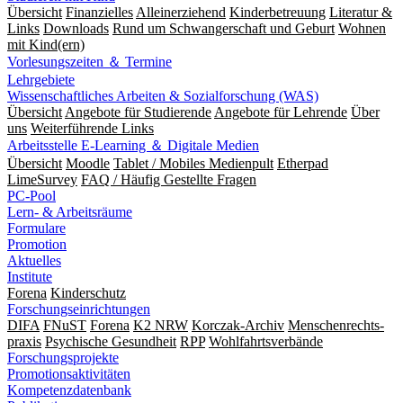
Übersicht
Finanzielles
Alleinerziehend
Kinderbetreuung
Literatur &
Links
Downloads
Rund um Schwangerschaft und Geburt
Wohnen
mit Kind(ern)
Vorlesungszeiten ＆ Termine
Lehrgebiete
Wissenschaftliches Arbeiten & Sozialforschung (WAS)
Übersicht
Angebote für Studierende
Angebote für Lehrende
Über
uns
Weiterführende Links
Arbeitsstelle E-Learning ＆ Digitale Medien
Übersicht
Moodle
Tablet / Mobiles Medienpult
Etherpad
LimeSurvey
FAQ / Häufig Gestellte Fragen
PC-Pool
Lern- & Arbeitsräume
Formulare
Promotion
Aktuelles
Institute
Forena
Kinderschutz
Forschungseinrichtungen
DIFA
FNuST
Forena
K2 NRW
Korczak-Archiv
Men­schen­rechts­
praxis
Psy­chische Gesund­heit
RPP
Wohlfahrts­verbände
Forschungsprojekte
Promotionsaktivitäten
Kompetenzdatenbank