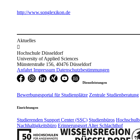
http://www.songlexikon.de
Aktuelles

Hochschule Düsseldorf
University of Applied Sciences
Münsterstraße 156, 40476 Düsseldorf
Anfahrt
Impressum
Datenschutzbestimmungen
Dienstleistungen
Bewerbungsportal für Studienplätze
Zentrale Studienberatung
Einrichtungen
Studierenden Support Center (SSC)
Studienbüros
Hochschulbi
Nachhaltigkeitsbüro
Erinnerungsort Alter Schlachthof