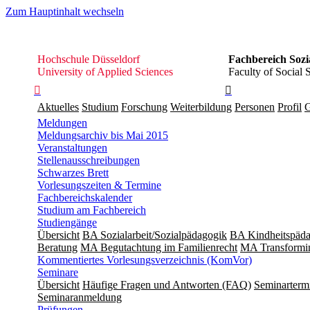
Zum Hauptinhalt wechseln
Hochschule
Hochschule Düsseldorf
Fachbereich Sozi
Düsseldorf
University of Applied Sciences
Faculty of Social 


Aktuelles
Studium
Forschung
Weiterbildung
Personen
Profil
G
Meldungen
Meldungsarchiv bis Mai 2015
Veranstaltungen
Stellenausschreibungen
Schwarzes Brett
Vorlesungszeiten & Termine
Fachbereichskalender
Studium am Fachbereich
Studiengänge
Übersicht
BA Sozialarbeit/Sozialpädagogik
BA Kindheitspäda
Beratung
MA Begut­ach­tung im Fami­lien­recht
MA Transformin
Kommentiertes Vorlesungsverzeichnis (KomVor)
Seminare
Übersicht
Häufige Fragen und Antworten (FAQ)
Seminarterm
Seminaranmeldung
Prüfungen