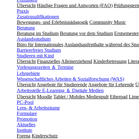
Übersicht
Häufige Fragen und Antworten (FAQ)
Prüfungster
Praxis
Zusatzqualifikationen
Bewegungs- und Erlebnispädagogik
Community Music
Beratung
Beratung im Studium
Beratung vor dem Studium
Erstsemeste
Auslandsstudium
Büro für Internationales
Auslandsaufenthalte während des Stu
Barrierefreies Studium
Studieren mit Kind
Übersicht
Finanzielles
Alleinerziehend
Kinderbetreuung
Liter
Vorlesungszeiten ＆ Termine
Lehrgebiete
Wissenschaftliches Arbeiten & Sozialforschung (WAS)
Übersicht
Angebote für Studierende
Angebote für Lehrende
Ü
Arbeitsstelle E-Learning ＆ Digitale Medien
Übersicht
Moodle
Tablet / Mobiles Medienpult
Etherpad
Lime
PC-Pool
Lern- & Arbeitsräume
Formulare
Promotion
Aktuelles
Institute
Forena
Kinderschutz