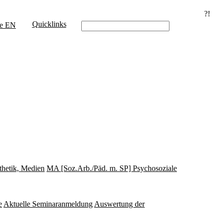
?!
Quicklinks
e
EN
thetik, Medien
MA [Soz.Arb./Päd. m. SP] Psychosoziale
e
Aktuelle Seminaranmeldung
Auswertung der