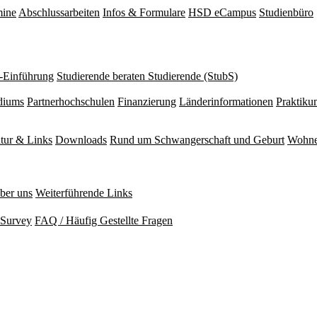
mine
Abschlussarbeiten
Infos & Formulare
HSD eCampus
Studienbüro
r-Einführung
Studierende beraten Studierende (StubS)
diums
Partnerhochschulen
Finanzierung
Länderinformationen
Praktiku
atur & Links
Downloads
Rund um Schwangerschaft und Geburt
Wohne
ber uns
Weiterführende Links
Survey
FAQ / Häufig Gestellte Fragen