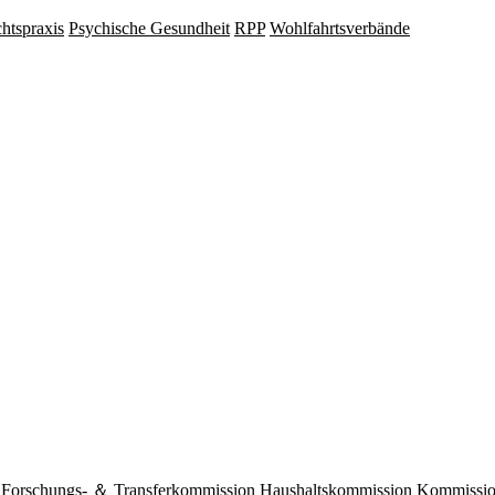
hts­praxis
Psy­chische Gesund­heit
RPP
Wohlfahrts­verbände
Forschungs- ＆ Transferkommission
Haushaltskommission
Kommission