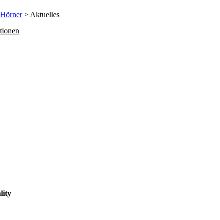
 Hörner
> Aktuelles
tionen
lity