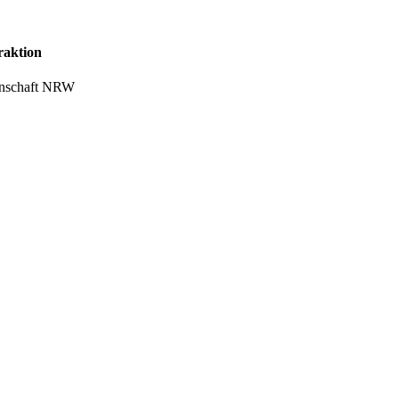
raktion
senschaft NRW