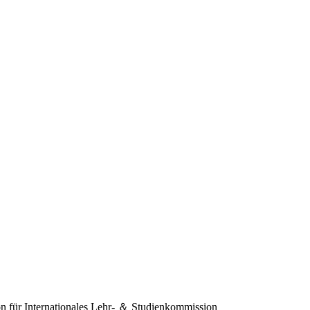
 für Internationales
Lehr- ＆ Studienkommission