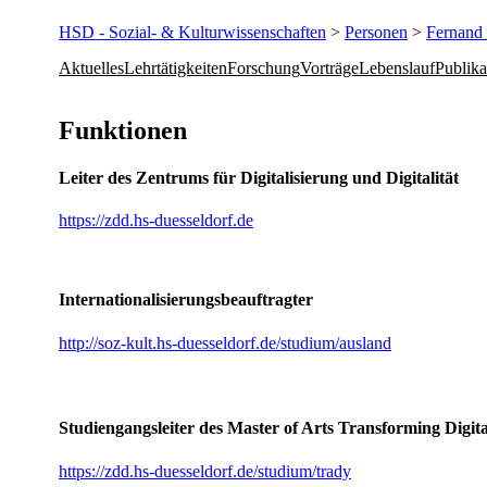
HSD - Sozial- & Kulturwissenschaften
>
Personen
>
Fernand
Aktuelles
Lehrtätigkeiten
Forschung
Vorträge
Lebenslauf
Publika
​Funktionen
Leiter des Zentrums für Digitalisierung und Digitalität
https://zdd.hs-duesseldorf.de
Internationalisierungsbeauftragter
http://soz-kult.hs-duesseldorf.de/studium/ausland
Studiengangsleiter des Master of Arts Transforming Digita
https://zdd.hs-duesseldorf.de/studium/trady