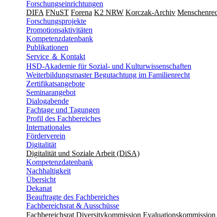
Forschungseinrichtungen
DIFA
FNuST
Forena
K2 NRW
Korczak-Archiv
Men­schen­rec
Forschungsprojekte
Promotionsaktivitäten
Kompetenzdatenbank
Publikationen
Service ＆ Kontakt
HSD-Akademie für Sozial- und Kulturwissenschaften
Weiterbildungsmaster Begutachtung im Familienrecht
Zertifikatsangebote
Seminarangebot
Dialogabende
Fachtage und Tagungen
Profil des Fachbereiches
Internationales
Förderverein
Digitalität
Digitalität und Soziale Arbeit (DiSA)
Kompetenzdatenbank
Nachhaltigkeit
Übersicht
Dekanat
Beauftragte des Fachbereiches
Fachbereichsrat & Ausschüsse
Fachbereichsrat
Diversitykommission
Evaluationskommission