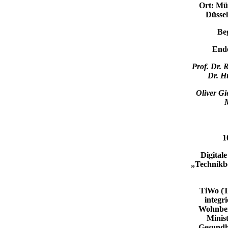
Ort:
Mün
Düsse
Be
End
Prof. Dr. 
Dr. H
Oliver Gi
M
​
​Di​gital
„Technik­b
TiWo
(
integr
Wohnber
Minist
Gesundhe