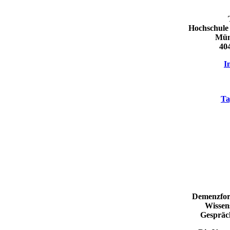
Hochschule
Mün
40
I
Ta
​Demenzfor
Wissen
Gespräc