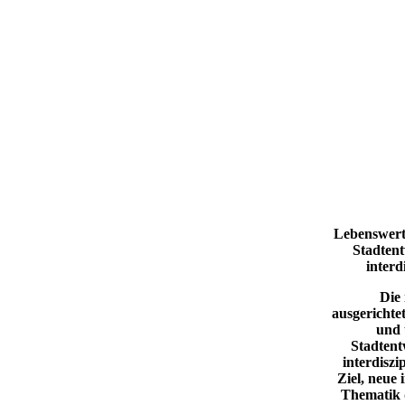
Lebenswert
Stadtent
interd
Die 
ausgericht
und 
Stadtent
interdiszi
Ziel, neue 
Thematik 