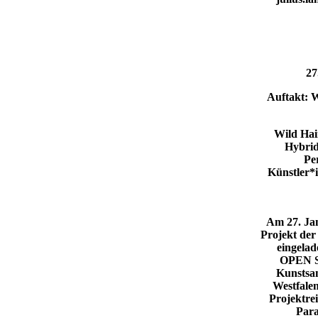
​2
Auftakt: 
Wild Hai
Hybri
Pe
Künstler*
Am 27. Ja
Projekt der
eingelad
OPEN S
Kunstsa
Westfalen
Projektre
Par