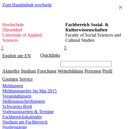
Zum Hauptinhalt wechseln
?!
Hochschule
Hochschule
Fachbereich Sozial- &
Düsseldorf
Düsseldorf
Kulturwissenschaften
University of Applied
Faculty of Social Sciences and
Sciences
Cultural Studies


Quicklinks
English site
EN
Aktuelles
Studium
Forschung
Weiterbildung
Personen
Profil
Gremien
Service
Meldungen
Meldungsarchiv bis Mai 2015
Veranstaltungen
Stellenausschreibungen
Schwarzes Brett
Vorlesungszeiten & Termine
Fachbereichskalender
Studium am Fachbereich
Studiengänge