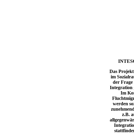
INTESO
Das Projekt
im Sozialra
der Frage 
Integration
Im Ko
Fluchtmigr
werden so
zunehmend b
z.B. a
allgegenwär
Integratio
stattfind