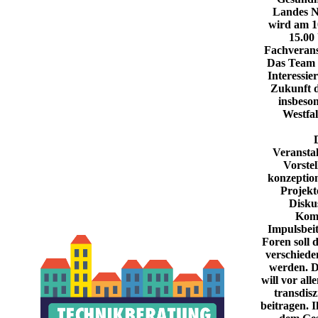
Landes N
wird
am 1​
15.00 
Fachverans
Das Team d
Interessie
Zukunft d
insbeso
Westfal
Veransta
Vorste
konzeptio
Projekt
Disku
Komb
Impulsbeit
Foren soll 
verschiede
werden. D
will vor al
transdisz
beitragen. I