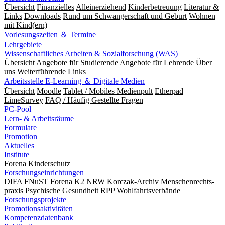
Übersicht
Finanzielles
Alleinerziehend
Kinderbetreuung
Literatur &
Links
Downloads
Rund um Schwangerschaft und Geburt
Wohnen
mit Kind(ern)
Vorlesungszeiten ＆ Termine
Lehrgebiete
Wissenschaftliches Arbeiten & Sozialforschung (WAS)
Übersicht
Angebote für Studierende
Angebote für Lehrende
Über
uns
Weiterführende Links
Arbeitsstelle E-Learning ＆ Digitale Medien
Übersicht
Moodle
Tablet / Mobiles Medienpult
Etherpad
LimeSurvey
FAQ / Häufig Gestellte Fragen
PC-Pool
Lern- & Arbeitsräume
Formulare
Promotion
Aktuelles
Institute
Forena
Kinderschutz
Forschungseinrichtungen
DIFA
FNuST
Forena
K2 NRW
Korczak-Archiv
Men­schen­rechts­
praxis
Psy­chische Gesund­heit
RPP
Wohlfahrts­verbände
Forschungsprojekte
Promotionsaktivitäten
Kompetenzdatenbank