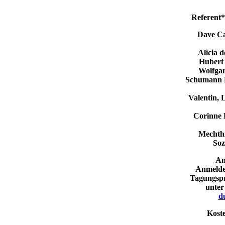
Referent*i
Dave Ca
Alicia 
Hubert
Wolfgan
Schumann H
Valentin,
Corinne 
Mechthi
Soz
​A
Anmelde
Tagungspr
unte
d
Koste