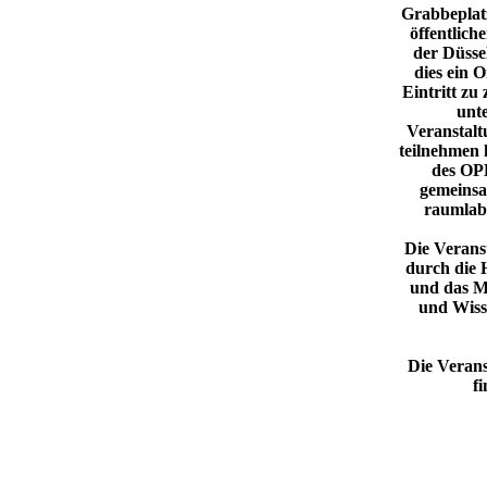
Grabbeplat
öffentlic
der Düssel
dies ein O
Eintritt zu
unte
Veranstal
teilnehmen 
des O
gemeinsa
raumlabo
Die Verans
durch die 
und das M
und Wiss
Die Veran
f