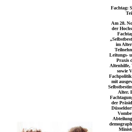
Fachtag: 
Tei
Am 28. No
der Hochs
Fachta
„Selbstbes
im Alter
Teilneh
Leitungs- 
Praxis 
Altenhilfe,
sowie V
Fachpolitik
mit ausge
Selbstbesti
Alter. 
Fachtagun
der Präsi
Düsseldorf
Vomber
Abteilung
demographi
Minist