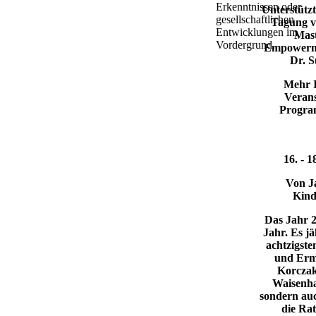
Erkenntnissen oder
Unterstützt
gesellschaftlic​hen
Tagung v
Entwicklungen im
Mast
Vordergrund.
Empowerme
Dr. S
Mehr I
Verans
Progra
​16. -
Von J
Kind
​Das Jahr 2
Jahr. Es jä
achtzigste
und Erm
Korczak
Waisenh
sondern au
die Rat