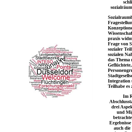
schl
sozialräum
Sozialraum
Fragestellu
Konzeptione
Wissenschaf
praxis widm
Frage von 
sozialer Te
sozialen Na
das Thema n
Geflüchtete
Personengr
Stadtgesells
Integration 
Teilhabe es 
Im 
Abschlusst
drei Aspe
und Mi
betrachte
Ergebnisse 
auch die