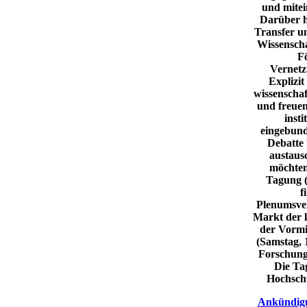
und mitei
Darüber h
Transfer u
Wissenscha
F
Vernetz
Explizit
wissenscha
und freue
insti
eingebund
Debatte 
austaus
möchten
Tagung (
f
Plenumsver
Markt der l
der Vormi
(Samstag, 1
Forschungs
Die Ta
Hochschu
Ankündigu