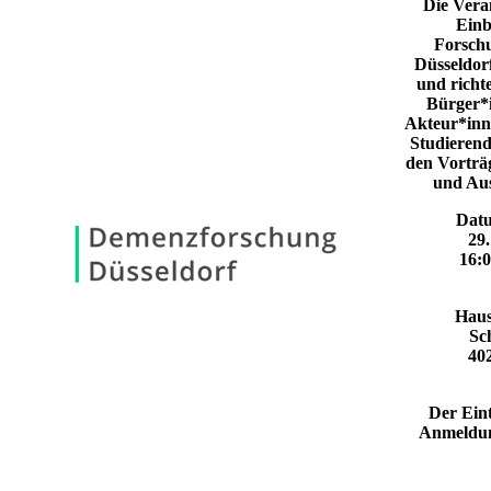
Die Vera
Einb
Forschu
Düsseldor
und richte
Bürger*i
Akteur*inn
Studierend
den Vorträ
und Aus
Datu
29
16:0
Haus
Sc
40
Der Eintr
Anmeldung