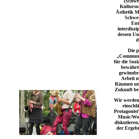
(Schwe
Kultursoz
Ästhetik 
Schwe
Ent
interdiszi
dessen Um
d
Die p
„Communit
für die Sozi
bewährt
gewinnbr
Arbeit m
Räumen und
Zukunft be
Wir werden
einschl
Protagonis
Music/Wor
diskutieren
der Ergebn