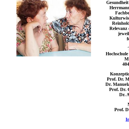
Gesundheit
Herrmann
Fachbe
Kulturwis
Reinhold
Relevanz 
jewei
f
Hochschule
Mü
404
Konzepti
Prof. Dr. M
Dr. Manuel
Prof. Dr. 
Dr. 
Prof. 
I