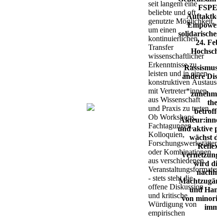
seit langem eine
FSPE 
beliebte und oft
Auftaktk
genutzte Möglichkeit,
Empow​er
um einen
solidarisch
kontinuierlichen
24. Fe
Transfer
Hochschu
wissenschaftlicher
Erkenntnisse zu
Rassismus
leisten und in einen
andere Di
konstruktiven Austau
mit Vertreter*innen
zunehme
aus Wissenschaft
the
und Praxis zu treten.
betrof
Ob Workshops,
Akteur:inne
Fachtagungen,
und aktive p
Kolloquien,
wächst 
Forschungswerkstätte
Refle
oder Kombinationen
Vernetzung
aus verschiedenen
wird d
Veranstaltungsformate
nachh
- stets steht die
Machtzugän
offene Diskussion
und Han
und kritische
von minor
Würdigung von
imm
empirischen