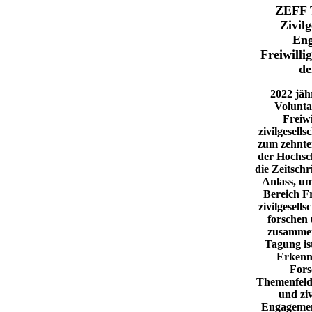
ZEFF 
Zivilg
Eng
Freiwilli
de
​​2022 jä
Voluntar
Freiwi
zivilgesell
zum zehnte
der Hochsc
die Zeitschr
Anlass, um
Bereich Fr
zivilgesell
forschen 
zusammen
Tagung ist
Erkennt
Fors
Themenfelde
und ziv
Engagemen