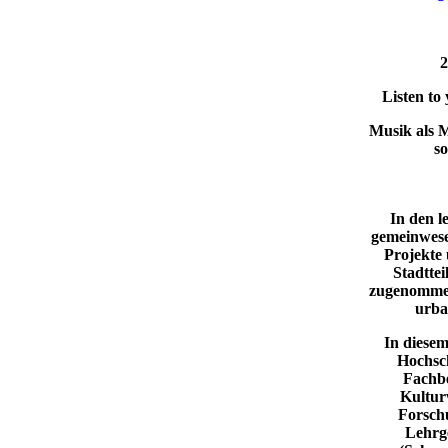
​
Listen to
Musik als 
so
In den l
gemeinwesen
Projekte
Stadtte
zugenommen
urba
In diese
Hochsc
Fachbe
Kultur
Forsch
Lehrge