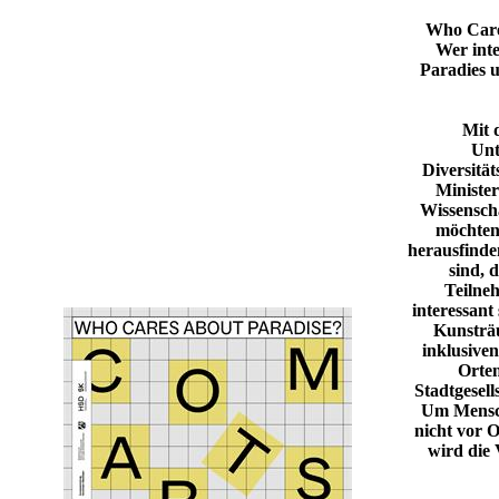
Who Care
Wer inte
Paradies 
Mit 
Unt
Diversität
Ministe
Wissenscha
möchten
herausfinden
sind, d
Teilne
interessant
Kunsträ
inklusiven
Orten
Stadtgesel
Um Mensch
nicht vor 
wird die 