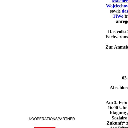
Maicher
Wojciecho
sowie
das
TiWo
fr
anreg
Das volls
Fachverans
Zur Anmeld
​​​​
Ab­schluss
​​Am 3. Feb
16.00 Uhr f
htagung 
Sozialr
Zukunft“ z