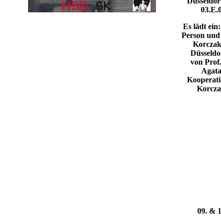
Düsseldor
03.E.
Es lädt ein
Person und
Korczak
Düsseldo
von Prof.
Agata
Kooperati
Korczak
09. & 