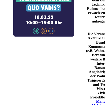
dem Ges
Technik
Rahmenbed
erwachsen
weiter
aufgegri
Die Veranst
Akteure au
Bunde
Kommunale
(z.B. Wohn-
Beratun
weitere B
Inter
Ratsuc
Angehörig
der Wohn
Trägerorga
und Tec
Wiss
Zivil
Projektle
Manu