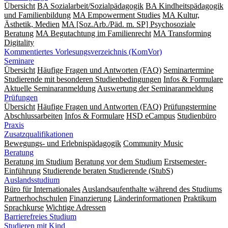
Übersicht
BA Sozialarbeit/Sozialpädagogik
BA Kindheitspädagogik
und Familienbildung
MA Empowerment Studies
MA Kultur,
Ästhetik, Medien
MA [Soz.Arb./Päd. m. SP] Psychosoziale
Beratung
MA Begut­ach­tung im Fami­lien­recht
MA Transforming
Digitality
Kommentiertes Vorlesungsverzeichnis (KomVor)
Seminare
Übersicht
Häufige Fragen und Antworten (FAQ)
Seminartermine
Studierende mit besonderen Studienbedingungen
Infos & Formulare
Aktuelle Seminaranmeldung
Auswertung der Seminaranmeldung
Prüfungen
Übersicht
Häufige Fragen und Antworten (FAQ)
Prüfungstermine
Abschlussarbeiten
Infos & Formulare
HSD eCampus
Studienbüro
Praxis
Zusatzqualifikationen
Bewegungs- und Erlebnispädagogik
Community Music
Beratung
Beratung im Studium
Beratung vor dem Studium
Erstsemester-
Einführung
Studierende beraten Studierende (StubS)
Auslandsstudium
Büro für Internationales
Auslandsaufenthalte während des Studiums
Partnerhochschulen
Finanzierung
Länderinformationen
Praktikum
Sprachkurse
Wichtige Adressen
Barrierefreies Studium
Studieren mit Kind