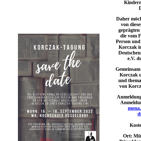
Kinderr
D
Daher möch
von diese
geprägten
die vom 
Person und
Korczak i
Deutschen
e.V. d
Gemeinsam b
Korczak u
und themat
von Korcz
Anmeldung:
Anmeldun
mon​a
d
Koste
Ort:
Mün