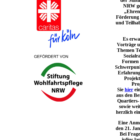
der Stift​
NRW gef
„Ehren
Förderung 
und Teilhab
Es erwa
Vorträge 
Themen Tei
Sozial
Formen 
Schwerpunkt
Erfahrung
Projekt
Pro
Sie
hier
ein
aus den Be
Quartiers
sowie weit
herzlich ei
Eine Anmel
den 21. Ja
Be​​i Fra
julius.l