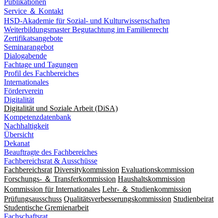
Publikationen
Service ＆ Kontakt
HSD-Akademie für Sozial- und Kulturwissenschaften
Weiterbildungsmaster Begutachtung im Familienrecht
Zertifikatsangebote
Seminarangebot
Dialogabende
Fachtage und Tagungen
Profil des Fachbereiches
Internationales
Förderverein
Digitalität
Digitalität und Soziale Arbeit (DiSA)
Kompetenzdatenbank
Nachhaltigkeit
Übersicht
Dekanat
Beauftragte des Fachbereiches
Fachbereichsrat & Ausschüsse
Fachbereichsrat
Diversitykommission
Evaluationskommission
Forschungs- ＆ Transferkommission
Haushaltskommission
Kommission für Internationales
Lehr- ＆ Studienkommission
Prüfungsausschuss
Qualitätsverbesserungskommission
Studienbeirat
Studentische Gremienarbeit
Fachschaftsrat