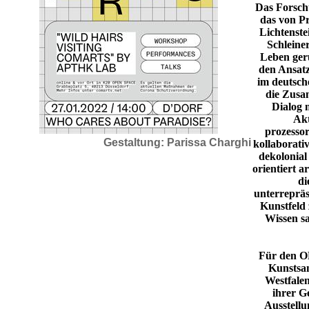
Das Forsch
das von Pr
Lichtenste
Schleine
Leben ger
den Ansat
im deutsc
die Zusa
Dialog 
Akt
prozessori
Gestaltung: Parissa Charghi
kollaborativ,
dekolonia
orientiert ar
di
unterrepräs
Kunstfeld 
Wissen s
Für den 
Kunstsa
Westfale
ihrer G
Ausstell