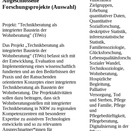
Abgeschlossene
Zielgruppen,
Forschungsprojekte (Auswahl)
Erhebung
quantitativer Daten,
Quantitative
Projekt: "Technikberatung als
Sozialforschung,
integrierter Baustein der
deskriptive Statistik,
Wohnberatung" (TiWo)
inferenzstatistische
Statistik,
Das Projekt „Technikberatung als
Familiensoziologie,
integrierter Baustein der
Glücksforschung,
Wohnberatung“ (TiWo) befasst sich mit
Lebensqualitätsforsch
der Entwicklung, Evaluation und
Sozialer Wandel,
Implementierung eines wissenschaftlich
Techniksoziologie,
fundierten und an den Bedürfnissen der
Wohnberatung,
Praxis und der Ratsuchenden
Hospizliche
orientierten Konzeptes einer integrierten
Begleitung,
Technikberatung als Baustein der
Palliative
Wohnberatung. Die Projektaktivitäten
Versorgung, Tod
sollen ​dazu beitragen, dass sich
und Sterben, Pflege
Wohnberatungsstellen mit integrierter
und Familie, Pflege
Technikberatung in NRW zu regionalen
und
Kompetenzzentren mit besonderer
Pflegebedürftigkeit,
Expertise zu assistiven Technologien
Pflegeberatung,
entwickeln und so zu relevanten
Digitalisierung in der
Ansprechpartner*innen für