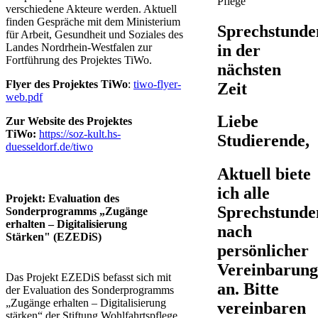
Pflege
verschiedene Akteure werden. Aktuell
finden Gespräche mit dem Ministerium
Sprechstunde
für Arbeit, Gesundheit und Soziales des
in der
Landes Nordrhein-Westfalen zur
Fortführung des Projektes TiWo.
nächsten
Flyer des Projektes TiWo
:
tiwo-flyer-
Zeit
web.pdf
Liebe
Zur Website des Projektes
TiWo:
https://soz-kult.hs-
Studierende,
duesseldorf.de/tiwo
Aktuell biete
ich alle
Projekt: Evaluation des
Sprechstunde
Sonderprogramms „Zugänge
erhalten – Digitalisierung
nach
Stärken" (EZEDiS)
persönlicher
Vereinbarun
Das Projekt EZEDiS befasst sich mit
an. Bitte
der Evaluation des Sonderprogramms
„Zugänge erhalten – Digitalisierung
vereinbaren
stärken“ der Stiftung Wohlfahrtspflege