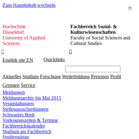
Zum Hauptinhalt wechseln
?!
Hochschule
Hochschule
Fachbereich Sozial- &
Düsseldorf
Düsseldorf
Kulturwissenschaften
University of Applied
Faculty of Social Sciences and
Sciences
Cultural Studies


Quicklinks
English site
EN
Aktuelles
Studium
Forschung
Weiterbildung
Personen
Profil
Gremien
Service
Meldungen
Meldungsarchiv bis Mai 2015
Veranstaltungen
Stellenausschreibungen
Schwarzes Brett
Vorlesungszeiten & Termine
Fachbereichskalender
Studium am Fachbereich
Studiengänge