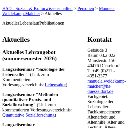
HSD - Sozial- & Kulturwissenschaften
>
Personen
>
Manuela
Weidekamp-Maicher
> Aktuelles
Aktuelles
Lebenslauf
Publikationen
​​​​​​​​​​​​​​​​​​​​Aktuelles
Kontakt
Gebäude
3
Aktuell​​es Lehrange​​​bot
Raum
03.2.022
(sommersemester 2026)​
Münsterstr.
156
40476
Düsseldorf
Langzeitseminar "Soziologie der
T.
+49 (0)211 -
Lebensalter​"
(Link zum
4351-3377
Kommentierten
manuela.weidekamp-
Vorlesungsverzeichnis:
Lebensalter​
)
maicher@hs-
duesseldorf.de
Langzeitseminar "Methoden
Fachgebiet:
quantitativer Praxis- und
Soziologie der
Sozialforschung"
(Link zum
Lebensalter
kommentierten Vorlesungsverzeichnis: ​​
Fachkompetenzen:
Quantitative Sozialforschung
)
Altenarbeit und
Altenhilfe, Alter und
Langzeitseminar
Technik, Ältere