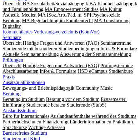
Übersicht
BA Sozialarbeit/Sozialpädagogik
BA Kindheitspädagogik
und Familienbildung
MA Empowerment Studies
MA Kultur,
Ästhetik, Medien
MA [Soz.Arb./Päd. m. SP] Psychosoziale
Beratung
MA Begut­ach­tung im Fami­lien­recht
MA Transforming
Digitality
Kommentiertes Vorlesungsverzeichnis (KomVor)
Seminare
Übersicht
Häufige Fragen und Antworten (FAQ)
Seminartermine
Studierende mit besonderen Studienbedingungen
Infos & Formulare
Aktuelle Seminaranmeldung
Auswertung der Seminaranmeldung
Prüfungen
Übersicht
Häufige Fragen und Antworten (FAQ)
Prüfungstermine
Abschlussarbeiten
Infos & Formulare
HSD eCampus
Studienbüro
Praxis
Zusatzqualifikationen
Bewegungs- und Erlebnispädagogik
Community Music
Beratung
Beratung im Studium
Beratung vor dem Studium
Erstsemester-
Einführung
Studierende beraten Studierende (StubS)
Auslandsstudium
Büro für Internationales
Auslandsaufenthalte während des Studiums
Partnerhochschulen
Finanzierung
Länderinformationen
Praktikum
Sprachkurse
Wichtige Adressen
Barrierefreies Studium
Studieren mit Kind