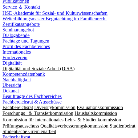
Publikationen
Service ＆ Kontakt
HSD-Akademie für Sozial- und Kulturwissenschaften
Weiterbildungsmaster Begutachtung im Familienrecht
Zertifikatsangebote
Seminarangebot
Dialogabende
Fachtage und Tagungen
Profil des Fachbereiches
Internationales
Förderverein
Digitalität
Digitalität und Soziale Arbeit (DiSA)
Kompetenzdatenbank
Nachhaltigkeit
Übersicht
Dekanat
Beauftragte des Fachbereiches
Fachbereichsrat & Ausschüsse
Fachbereichsrat
Diversitykommission
Evaluationskommission
Forschungs- ＆ Transferkommission
Haushaltskommission
Kommission für Internationales
Lehr- ＆ Studienkommission
Prüfungsausschuss
Qualitätsverbesserungskommission
Studienbeirat
Studentische Gremienarbeit
Fachschaftsrat