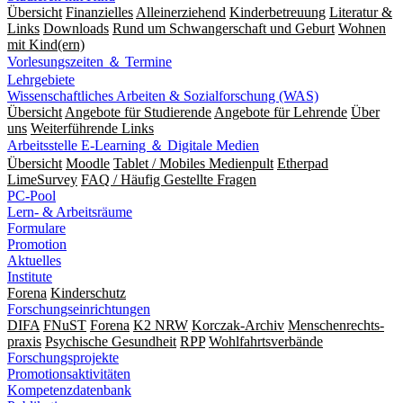
Übersicht
Finanzielles
Alleinerziehend
Kinderbetreuung
Literatur &
Links
Downloads
Rund um Schwangerschaft und Geburt
Wohnen
mit Kind(ern)
Vorlesungszeiten ＆ Termine
Lehrgebiete
Wissenschaftliches Arbeiten & Sozialforschung (WAS)
Übersicht
Angebote für Studierende
Angebote für Lehrende
Über
uns
Weiterführende Links
Arbeitsstelle E-Learning ＆ Digitale Medien
Übersicht
Moodle
Tablet / Mobiles Medienpult
Etherpad
LimeSurvey
FAQ / Häufig Gestellte Fragen
PC-Pool
Lern- & Arbeitsräume
Formulare
Promotion
Aktuelles
Institute
Forena
Kinderschutz
Forschungseinrichtungen
DIFA
FNuST
Forena
K2 NRW
Korczak-Archiv
Men­schen­rechts­
praxis
Psy­chische Gesund­heit
RPP
Wohlfahrts­verbände
Forschungsprojekte
Promotionsaktivitäten
Kompetenzdatenbank