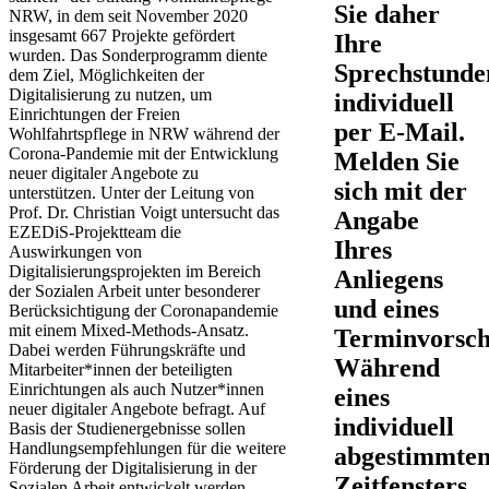
Sie daher
NRW, in dem seit November 2020
insgesamt 667 Projekte gefördert
Ihre
wurden. Das Sonderprogramm diente
Sprechstunde
dem Ziel, Möglichkeiten der
Digitalisierung zu nutzen, um
individuell
Einrichtungen der Freien
per E-Mail.
Wohlfahrtspflege in NRW während der
Corona-Pandemie mit der Entwicklung
Melden Sie
neuer digitaler Angebote zu
sich mit der
unterstützen. Unter der Leitung von
Prof. Dr. Christian Voigt untersucht das
Angabe
EZEDiS-Projektteam die
Ihres
Auswirkungen von
Digitalisierungsprojekten im Bereich
Anliegens
der Sozialen Arbeit unter besonderer
und eines
Berücksichtigung der Coronapandemie
mit einem Mixed-Methods-Ansatz.
Terminvorsch
Dabei werden Führungskräfte und
Während
Mitarbeiter*innen der beteiligten
Einrichtungen als auch Nutzer*innen
eines
neuer digitaler Angebote befragt. Auf
individuell
Basis der Studienergebnisse sollen
Handlungsempfehlungen für die weitere
abgestimmte
Förderung der Digitalisierung in der
Zeitfensters
Sozialen Arbeit entwickelt werden.