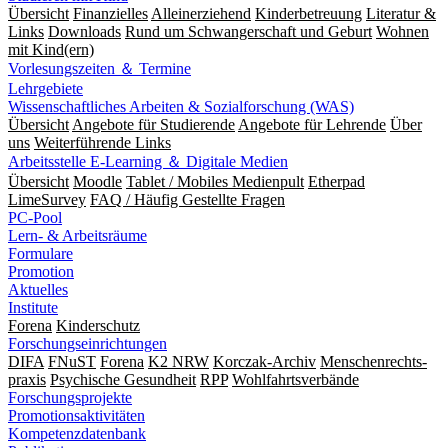
Übersicht
Finanzielles
Alleinerziehend
Kinderbetreuung
Literatur &
Links
Downloads
Rund um Schwangerschaft und Geburt
Wohnen
mit Kind(ern)
Vorlesungszeiten ＆ Termine
Lehrgebiete
Wissenschaftliches Arbeiten & Sozialforschung (WAS)
Übersicht
Angebote für Studierende
Angebote für Lehrende
Über
uns
Weiterführende Links
Arbeitsstelle E-Learning ＆ Digitale Medien
Übersicht
Moodle
Tablet / Mobiles Medienpult
Etherpad
LimeSurvey
FAQ / Häufig Gestellte Fragen
PC-Pool
Lern- & Arbeitsräume
Formulare
Promotion
Aktuelles
Institute
Forena
Kinderschutz
Forschungseinrichtungen
DIFA
FNuST
Forena
K2 NRW
Korczak-Archiv
Men­schen­rechts­
praxis
Psy­chische Gesund­heit
RPP
Wohlfahrts­verbände
Forschungsprojekte
Promotionsaktivitäten
Kompetenzdatenbank