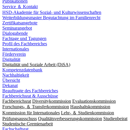
Publikationen
Service ＆ Kontakt
HSD-Akademie für Sozial- und Kulturwissenschaften
Weiterbildungsmaster Begutachtung im Familienrecht
Zertifikatsangebote
Seminarangebot
Dialogabende
Fachtage und Tagungen
Profil des Fachbereiches
Internationales
Förderverein
Digitalität
Digitalität und Soziale Arbeit (DiSA)
Kompetenzdatenbank
Nachhaltigkeit
Übersicht
Dekanat
Beauftragte des Fachbereiches
Fachbereichsrat & Ausschüsse
Fachbereichsrat
Diversitykommission
Evaluationskommission
Forschungs- ＆ Transferkommission
Haushaltskommission
Kommission für Internationales
Lehr- ＆ Studienkommission
Prüfungsausschuss
Qualitätsverbesserungskommission
Studienbeirat
Studentische Gremienarbeit
Fachschaftsrat