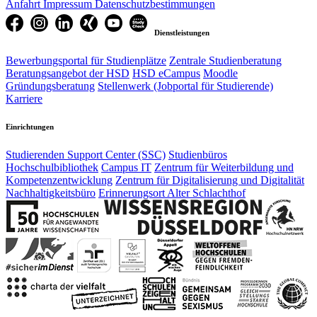
Anfahrt
Impressum
Datenschutzbestimmungen
Dienstleistungen
Bewerbungsportal für Studienplätze
Zentrale Studienberatung
Beratungsangebot der HSD
HSD eCampus
Moodle
Gründungsberatung
Stellenwerk (Jobportal für Studierende)
Karriere
Einrichtungen
Studierenden Support Center (SSC)
Studienbüros
Hochschulbibliothek
Campus IT
Zentrum für Weiterbildung und
Kompetenzentwicklung
Zentrum für Digitalisierung und Digitalität
Nachhaltigkeitsbüro
Erinnerungsort Alter Schlachthof