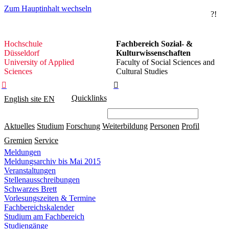
Zum Hauptinhalt wechseln
?!
Hochschule
Hochschule
Fachbereich Sozial- &
Düsseldorf
Düsseldorf
Kulturwissenschaften
University of Applied
Faculty of Social Sciences and
Sciences
Cultural Studies


Quicklinks
English site
EN
Aktuelles
Studium
Forschung
Weiterbildung
Personen
Profil
Gremien
Service
Meldungen
Meldungsarchiv bis Mai 2015
Veranstaltungen
Stellenausschreibungen
Schwarzes Brett
Vorlesungszeiten & Termine
Fachbereichskalender
Studium am Fachbereich
Studiengänge