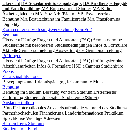
Übersicht
BA Sozialarbeit/Sozialpädagogik
BA Kindheitspädagogik
und Familienbildung
MA Empowerment Studies
MA Kultur,
Ästhetik, Medien
MA [Soz.Arb./Päd. m. SP] Psychosoziale
Beratung
MA Begut­ach­tung im Fami­lien­recht
MA Transforming
Digitality
Kommentiertes Vorlesungsverzeichnis (KomVor)
Seminare
Übersicht
Häufige Fragen und Antworten (FAQ)
Seminartermine
Studierende mit besonderen Studienbedingungen
Infos & Formulare
Aktuelle Seminaranmeldung
Auswertung der Seminaranmeldung
Prüfungen
Übersicht
Häufige Fragen und Antworten (FAQ)
Prüfungstermine
Abschlussarbeiten
Infos & Formulare
HSD eCampus
Studienbüro
Praxis
Zusatzqualifikationen
Bewegungs- und Erlebnispädagogik
Community Music
Beratung
Beratung im Studium
Beratung vor dem Studium
Erstsemester-
Einführung
Studierende beraten Studierende (StubS)
Auslandsstudium
Büro für Internationales
Auslandsaufenthalte während des Studiums
Partnerhochschulen
Finanzierung
Länderinformationen
Praktikum
Sprachkurse
Wichtige Adressen
Barrierefreies Studium
Studieren mit Kind