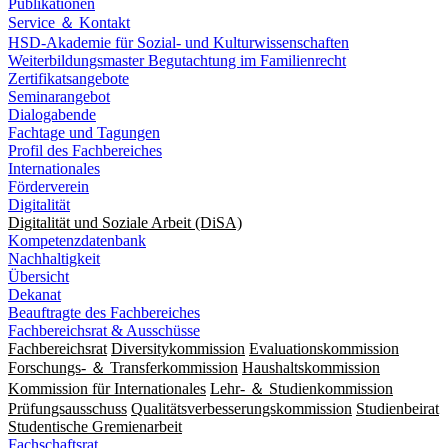
Publikationen
Service ＆ Kontakt
HSD-Akademie für Sozial- und Kulturwissenschaften
Weiterbildungsmaster Begutachtung im Familienrecht
Zertifikatsangebote
Seminarangebot
Dialogabende
Fachtage und Tagungen
Profil des Fachbereiches
Internationales
Förderverein
Digitalität
Digitalität und Soziale Arbeit (DiSA)
Kompetenzdatenbank
Nachhaltigkeit
Übersicht
Dekanat
Beauftragte des Fachbereiches
Fachbereichsrat & Ausschüsse
Fachbereichsrat
Diversitykommission
Evaluationskommission
Forschungs- ＆ Transferkommission
Haushaltskommission
Kommission für Internationales
Lehr- ＆ Studienkommission
Prüfungsausschuss
Qualitätsverbesserungskommission
Studienbeirat
Studentische Gremienarbeit
Fachschaftsrat