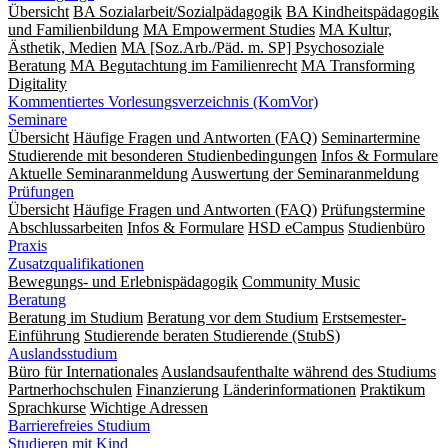
Übersicht
BA Sozialarbeit/Sozialpädagogik
BA Kindheitspädagogik
und Familienbildung
MA Empowerment Studies
MA Kultur,
Ästhetik, Medien
MA [Soz.Arb./Päd. m. SP] Psychosoziale
Beratung
MA Begut­ach­tung im Fami­lien­recht
MA Transforming
Digitality
Kommentiertes Vorlesungsverzeichnis (KomVor)
Seminare
Übersicht
Häufige Fragen und Antworten (FAQ)
Seminartermine
Studierende mit besonderen Studienbedingungen
Infos & Formulare
Aktuelle Seminaranmeldung
Auswertung der Seminaranmeldung
Prüfungen
Übersicht
Häufige Fragen und Antworten (FAQ)
Prüfungstermine
Abschlussarbeiten
Infos & Formulare
HSD eCampus
Studienbüro
Praxis
Zusatzqualifikationen
Bewegungs- und Erlebnispädagogik
Community Music
Beratung
Beratung im Studium
Beratung vor dem Studium
Erstsemester-
Einführung
Studierende beraten Studierende (StubS)
Auslandsstudium
Büro für Internationales
Auslandsaufenthalte während des Studiums
Partnerhochschulen
Finanzierung
Länderinformationen
Praktikum
Sprachkurse
Wichtige Adressen
Barrierefreies Studium
Studieren mit Kind