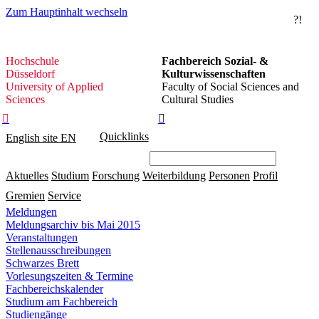
Zum Hauptinhalt wechseln
?!
Hochschule
Hochschule
Fachbereich Sozial- &
Düsseldorf
Düsseldorf
Kulturwissenschaften
University of Applied
Faculty of Social Sciences and
Sciences
Cultural Studies


Quicklinks
English site
EN
Aktuelles
Studium
Forschung
Weiterbildung
Personen
Profil
Gremien
Service
Meldungen
Meldungsarchiv bis Mai 2015
Veranstaltungen
Stellenausschreibungen
Schwarzes Brett
Vorlesungszeiten & Termine
Fachbereichskalender
Studium am Fachbereich
Studiengänge