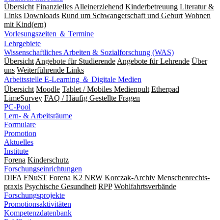
Übersicht
Finanzielles
Alleinerziehend
Kinderbetreuung
Literatur &
Links
Downloads
Rund um Schwangerschaft und Geburt
Wohnen
mit Kind(ern)
Vorlesungszeiten ＆ Termine
Lehrgebiete
Wissenschaftliches Arbeiten & Sozialforschung (WAS)
Übersicht
Angebote für Studierende
Angebote für Lehrende
Über
uns
Weiterführende Links
Arbeitsstelle E-Learning ＆ Digitale Medien
Übersicht
Moodle
Tablet / Mobiles Medienpult
Etherpad
LimeSurvey
FAQ / Häufig Gestellte Fragen
PC-Pool
Lern- & Arbeitsräume
Formulare
Promotion
Aktuelles
Institute
Forena
Kinderschutz
Forschungseinrichtungen
DIFA
FNuST
Forena
K2 NRW
Korczak-Archiv
Men­schen­rechts­
praxis
Psy­chische Gesund­heit
RPP
Wohlfahrts­verbände
Forschungsprojekte
Promotionsaktivitäten
Kompetenzdatenbank