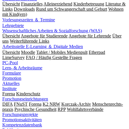
Übersicht
Finanzielles
Alleinerziehend
Kinderbetreuung
Literatur &
Links
Downloads
Rund um Schwangerschaft und Geburt
Wohnen
mit Kind(ern)
Vorlesungszeiten ＆ Termine
Lehrgebiete
Wissenschaftliches Arbeiten & Sozialforschung (WAS)
Übersicht
Angebote für Studierende
Angebote für Lehrende
Über
uns
Weiterführende Links
Arbeitsstelle E-Learning ＆ Digitale Medien
Übersicht
Moodle
Tablet / Mobiles Medienpult
Etherpad
LimeSurvey
FAQ / Häufig Gestellte Fragen
PC-Pool
Lern- & Arbeitsräume
Formulare
Promotion
Aktuelles
Institute
Forena
Kinderschutz
Forschungseinrichtungen
DIFA
FNuST
Forena
K2 NRW
Korczak-Archiv
Men­schen­rechts­
praxis
Psy­chische Gesund­heit
RPP
Wohlfahrts­verbände
Forschungsprojekte
Promotionsaktivitäten
Kompetenzdatenbank