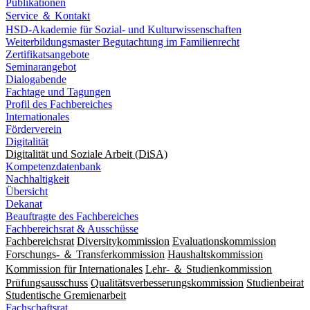
Publikationen
Service ＆ Kontakt
HSD-Akademie für Sozial- und Kulturwissenschaften
Weiterbildungsmaster Begutachtung im Familienrecht
Zertifikatsangebote
Seminarangebot
Dialogabende
Fachtage und Tagungen
Profil des Fachbereiches
Internationales
Förderverein
Digitalität
Digitalität und Soziale Arbeit (DiSA)
Kompetenzdatenbank
Nachhaltigkeit
Übersicht
Dekanat
Beauftragte des Fachbereiches
Fachbereichsrat & Ausschüsse
Fachbereichsrat
Diversitykommission
Evaluationskommission
Forschungs- ＆ Transferkommission
Haushaltskommission
Kommission für Internationales
Lehr- ＆ Studienkommission
Prüfungsausschuss
Qualitätsverbesserungskommission
Studienbeirat
Studentische Gremienarbeit
Fachschaftsrat