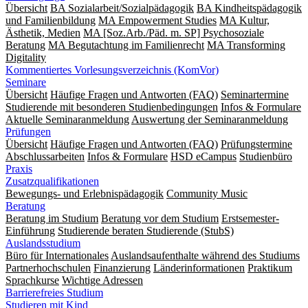
Übersicht
BA Sozialarbeit/Sozialpädagogik
BA Kindheitspädagogik
und Familienbildung
MA Empowerment Studies
MA Kultur,
Ästhetik, Medien
MA [Soz.Arb./Päd. m. SP] Psychosoziale
Beratung
MA Begut­ach­tung im Fami­lien­recht
MA Transforming
Digitality
Kommentiertes Vorlesungsverzeichnis (KomVor)
Seminare
Übersicht
Häufige Fragen und Antworten (FAQ)
Seminartermine
Studierende mit besonderen Studienbedingungen
Infos & Formulare
Aktuelle Seminaranmeldung
Auswertung der Seminaranmeldung
Prüfungen
Übersicht
Häufige Fragen und Antworten (FAQ)
Prüfungstermine
Abschlussarbeiten
Infos & Formulare
HSD eCampus
Studienbüro
Praxis
Zusatzqualifikationen
Bewegungs- und Erlebnispädagogik
Community Music
Beratung
Beratung im Studium
Beratung vor dem Studium
Erstsemester-
Einführung
Studierende beraten Studierende (StubS)
Auslandsstudium
Büro für Internationales
Auslandsaufenthalte während des Studiums
Partnerhochschulen
Finanzierung
Länderinformationen
Praktikum
Sprachkurse
Wichtige Adressen
Barrierefreies Studium
Studieren mit Kind