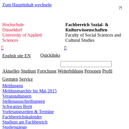
Zum Hauptinhalt wechseln
?!
Hochschule
Hochschule
Fachbereich Sozial- &
Düsseldorf
Düsseldorf
Kulturwissenschaften
University of Applied
Faculty of Social Sciences and
Sciences
Cultural Studies


Quicklinks
English site
EN
Aktuelles
Studium
Forschung
Weiterbildung
Personen
Profil
Gremien
Service
Meldungen
Meldungsarchiv bis Mai 2015
Veranstaltungen
Stellenausschreibungen
Schwarzes Brett
Vorlesungszeiten & Termine
Fachbereichskalender
Studium am Fachbereich
Studiengänge