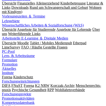
Übersicht
Finanzielles
Alleinerziehend
Kinderbetreuung
Literatur &
Links
Downloads
Rund um Schwangerschaft und Geburt
Wohnen
mit Kind(ern)
Vorlesungszeiten ＆ Termine
Lehrgebiete
Wissenschaftliches Arbeiten & Sozialforschung (WAS)
Übersicht
Angebote für Studierende
Angebote für Lehrende
Über
uns
Weiterführende Links
Arbeitsstelle E-Learning ＆ Digitale Medien
Übersicht
Moodle
Tablet / Mobiles Medienpult
Etherpad
LimeSurvey
FAQ / Häufig Gestellte Fragen
PC-Pool
Lern- & Arbeitsräume
Formulare
Promotion
Aktuelles
Institute
Forena
Kinderschutz
Forschungseinrichtungen
DIFA
FNuST
Forena
K2 NRW
Korczak-Archiv
Men­schen­rechts­
praxis
Psy­chische Gesund­heit
RPP
Wohlfahrts­verbände
Forschungsprojekte
Promotionsaktivitäten
Kompetenzdatenbank