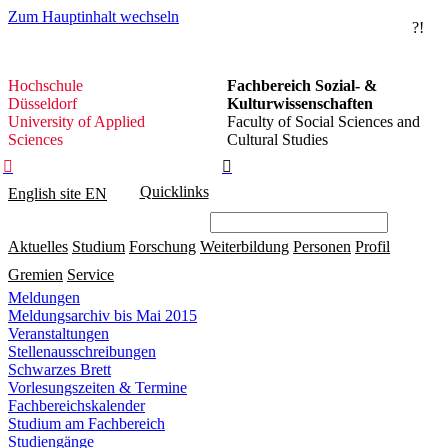
Zum Hauptinhalt wechseln
?!
Hochschule
Hochschule
Fachbereich Sozial- &
Düsseldorf
Düsseldorf
Kulturwissenschaften
University of Applied
Faculty of Social Sciences and
Sciences
Cultural Studies


Quicklinks
English site
EN
Aktuelles
Studium
Forschung
Weiterbildung
Personen
Profil
Gremien
Service
Meldungen
Meldungsarchiv bis Mai 2015
Veranstaltungen
Stellenausschreibungen
Schwarzes Brett
Vorlesungszeiten & Termine
Fachbereichskalender
Studium am Fachbereich
Studiengänge