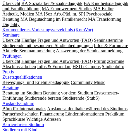
Übersicht
BA Sozialarbeit/Sozialpädagogik
BA Kindheitspädagogik
und Familienbildung
MA Empowerment Studies
MA Kultur,
Ästhetik, Medien
MA [Soz.Arb./Päd. m. SP] Psychosoziale
Beratung
MA Begut­ach­tung im Fami­lien­recht
MA Transforming
Digitality
Kommentiertes Vorlesungsverzeichnis (KomVor)
Seminare
Übersicht
Häufige Fragen und Antworten (FAQ)
Seminartermine
Studierende mit besonderen Studienbedingungen
Infos & Formulare
Aktuelle Seminaranmeldung
Auswertung der Seminaranmeldung
Prüfungen
Übersicht
Häufige Fragen und Antworten (FAQ)
Prüfungstermine
Abschlussarbeiten
Infos & Formulare
HSD eCampus
Studienbüro
Praxis
Zusatzqualifikationen
Bewegungs- und Erlebnispädagogik
Community Music
Beratung
Beratung im Studium
Beratung vor dem Studium
Erstsemester-
Einführung
Studierende beraten Studierende (StubS)
Auslandsstudium
Büro für Internationales
Auslandsaufenthalte während des Studiums
Partnerhochschulen
Finanzierung
Länderinformationen
Praktikum
Sprachkurse
Wichtige Adressen
Barrierefreies Studium
Studieren mit Kind