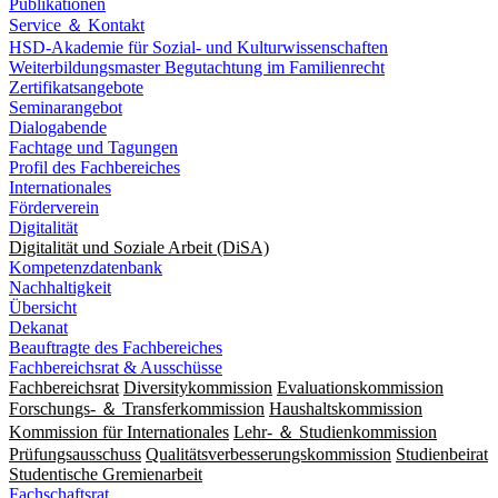
Publikationen
Service ＆ Kontakt
HSD-Akademie für Sozial- und Kulturwissenschaften
Weiterbildungsmaster Begutachtung im Familienrecht
Zertifikatsangebote
Seminarangebot
Dialogabende
Fachtage und Tagungen
Profil des Fachbereiches
Internationales
Förderverein
Digitalität
Digitalität und Soziale Arbeit (DiSA)
Kompetenzdatenbank
Nachhaltigkeit
Übersicht
Dekanat
Beauftragte des Fachbereiches
Fachbereichsrat & Ausschüsse
Fachbereichsrat
Diversitykommission
Evaluationskommission
Forschungs- ＆ Transferkommission
Haushaltskommission
Kommission für Internationales
Lehr- ＆ Studienkommission
Prüfungsausschuss
Qualitätsverbesserungskommission
Studienbeirat
Studentische Gremienarbeit
Fachschaftsrat