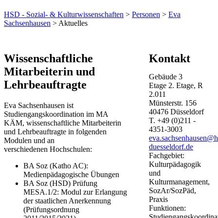
HSD - Sozial- & Kulturwissenschaften
>
Personen
>
Eva
Sachsenhausen
> Aktuelles
​​​​​​​​​​​Wissenschaftliche
Kontakt
Mitarbeiterin und
Gebäude
3
Lehrbeauftragte
Etage
2. Etage, R
2.011
Münsterstr.
156
Eva Sachsenhausen ist
40476
Düsseldorf
Studiengangskoordination im MA
T.
+49 (0)211 -
KÄM, wissenschaftliche Mitarbeiterin
4351-3003
und Lehrbeauftragte in folgenden
eva.sachsenhausen@h
Modulen und an
duesseldorf.de
verschiedenen Hochschulen:
Fachgebiet:
Kulturpädagogik
BA Soz (Katho AC):
und
Medienpädagogische Übungen
Kulturmanagement,
BA Soz (HSD) Prüfung
SozAr/SozPäd,
MESA.1/2: Modul zur Erlangung
Praxis
der staatlichen Anerkennung
Funktionen:
(Prüfungsordnung
Studiengangskoordina