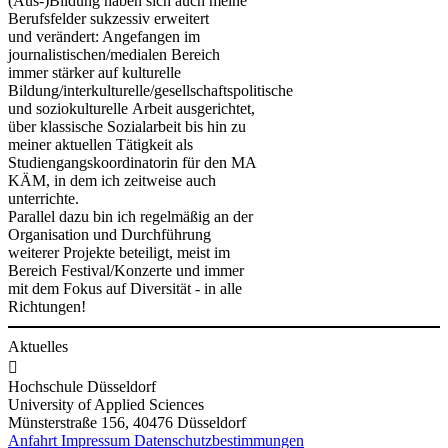
(Aus-)Bildung haben sich auch meine
Berufsfelder sukzessiv erweitert
und verändert: Angefangen im
journalistischen/medialen Bereich
immer stärker auf kulturelle
Bildung/interkulturelle/gesellschaftspolitische
und soziokulturelle Arbeit ausgerichtet,
über klassische Sozialarbeit bis hin zu
meiner aktuellen Tätigkeit als
Studiengangskoordinatorin für den MA
KÄM, in dem ich zeitweise auch
unterrichte.
Parallel dazu bin ich regelmäßig an der
Organisation und Durchführung
weiterer Projekte beteiligt, meist im
Bereich Festival/Konzerte und immer
mit dem Fokus auf Diversität - in alle
Richtungen!
Aktuelles

Hochschule Düsseldorf
University of Applied Sciences
Münsterstraße 156, 40476 Düsseldorf
Anfahrt
Impressum
Datenschutzbestimmungen