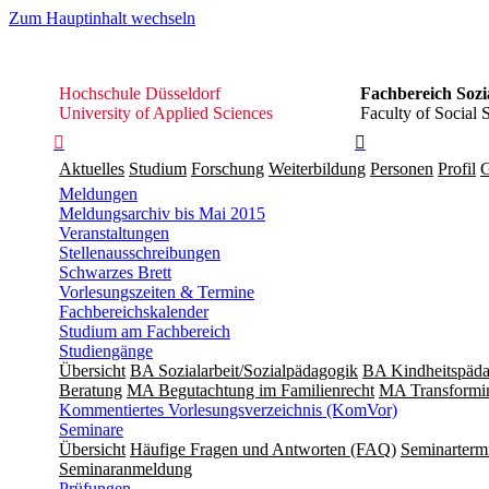
Zum Hauptinhalt wechseln
Hochschule
Hochschule Düsseldorf
Fachbereich Sozi
Düsseldorf
University of Applied Sciences
Faculty of Social 


Aktuelles
Studium
Forschung
Weiterbildung
Personen
Profil
G
Meldungen
Meldungsarchiv bis Mai 2015
Veranstaltungen
Stellenausschreibungen
Schwarzes Brett
Vorlesungszeiten & Termine
Fachbereichskalender
Studium am Fachbereich
Studiengänge
Übersicht
BA Sozialarbeit/Sozialpädagogik
BA Kindheitspäda
Beratung
MA Begut­ach­tung im Fami­lien­recht
MA Transformin
Kommentiertes Vorlesungsverzeichnis (KomVor)
Seminare
Übersicht
Häufige Fragen und Antworten (FAQ)
Seminarterm
Seminaranmeldung
Prüfungen