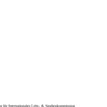
 für Internationales
Lehr- ＆ Studienkommission