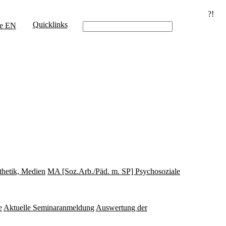
?!
Quicklinks
e
EN
thetik, Medien
MA [Soz.Arb./Päd. m. SP] Psychosoziale
e
Aktuelle Seminaranmeldung
Auswertung der