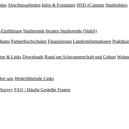
mine
Abschlussarbeiten
Infos & Formulare
HSD eCampus
Studienbüro
r-Einführung
Studierende beraten Studierende (StubS)
diums
Partnerhochschulen
Finanzierung
Länderinformationen
Praktiku
atur & Links
Downloads
Rund um Schwangerschaft und Geburt
Wohne
ber uns
Weiterführende Links
Survey
FAQ / Häufig Gestellte Fragen