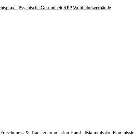
hts­praxis
Psy­chische Gesund­heit
RPP
Wohlfahrts­verbände
Forschungs- ＆ Transferkommission
Haushaltskommission
Kommission