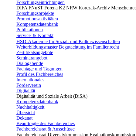
Forschungseinrichtungen
DIFA
FNuST
Forena
K2 NRW
Korczak-Archiv
Men­schen­rec
Forschungsprojekte
Promotionsaktivitäten
Kompetenzdatenbank
Publikationen
Service ＆ Kontakt
HSD-Akademie für Sozial- und Kulturwissenschaften
Weiterbildungsmaster Begutachtung im Familienrecht
Zertifikatsangebote
Seminarangebot
Dialogabende
Fachtage und Tagungen
Profil des Fachbereiches
Internationales
Förderverein
Digitalität
Digitalität und Soziale Arbeit (DiSA)
Kompetenzdatenbank
Nachhaltigkeit
Übersicht
Dekanat
Beauftragte des Fachbereiches
Fachbereichsrat & Ausschüsse
Fachbereichsrat
Diversitykommission
Evaluationskommission