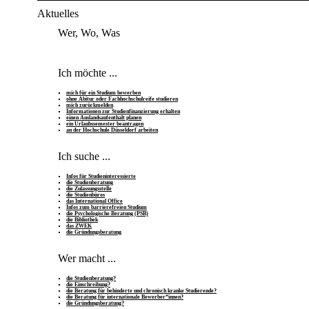
Aktuelles
Wer, Wo, Was
Ich möchte ...
mich für ein Studium bewerben
ohne Abitur oder Fachhochschulreife studieren
mich zurückmelden
Informationen zur Studienfinanzierung erhalten
einen Auslandsaufenthalt planen
ein Urlaubssemester beantragen
an der Hochschule Düsseldorf arbeiten
Ich suche ...
Infos für Studieninteressierte
die Studienberatung
die Zulassungsstelle
die Studienbüros
das International Office
Infos zum barrierefreien Studium
die Psychologische Beratung (PSB)
die Bibliothek
das ZWEK
die Gründungsberatung
Wer macht ...
die Studienberatung?
die Einschreibung?
die Beratung für behinderte und chronisch kranke Studierende?
die Beratung für internationale Bewerber*innen?
die Gründungsberatung?