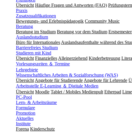
Übersicht
Häufige Fragen und Antworten (FAQ)
Prüfungster
Praxis
Zusatzqualifikationen
Bewegungs- und Erlebnispädagogik
Community Music
Beratung
Beratung im Studium
Beratung vor dem Studium
Erstsemeste
Auslandsstudium
Büro für Internationales
Auslandsaufenthalte während des Stu
Barrierefreies Studium
Studieren mit Kind
Übersicht
Finanzielles
Alleinerziehend
Kinderbetreuung
Liter
Vorlesungszeiten ＆ Termine
Lehrgebiete
Wissenschaftliches Arbeiten & Sozialforschung (WAS)
Übersicht
Angebote für Studierende
Angebote für Lehrende
Ü
Arbeitsstelle E-Learning ＆ Digitale Medien
Übersicht
Moodle
Tablet / Mobiles Medienpult
Etherpad
Lime
PC-Pool
Lern- & Arbeitsräume
Formulare
Promotion
Aktuelles
Institute
Forena
Kinderschutz