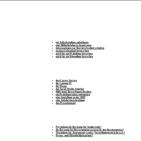
ein Teilzeitstudium aufnehmen
eine Bibliothekskarte beantragen
Informationen zur Barrierefreiheit erhalten
meinen Lebenslauf besprechen
mich für ein Praktikum bewerben
mich für ein Stipendium bewerben
den Career Service
die Campus IT
die Mensa
das Social-Media-Angebot
Hilfe beim Bewerbungsschreiben
ein Praktikum/einen Jobeinstieg
eine Anstellung an der HSD
eine Anfahrtsbeschreibung
den Pressekontakt
Psychologische Beratung für Studierende?
die Beratung bei Bewerbungsprozessen für den Berufseinstieg?
Workshops für Assessment Center, Vorstellungsgespräche u.Ä.?
Presse- und Öffentlichkeitsarbeit?