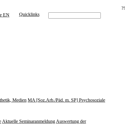
?!
Quicklinks
e
EN
thetik, Medien
MA [Soz.Arb./Päd. m. SP] Psychosoziale
e
Aktuelle Seminaranmeldung
Auswertung der