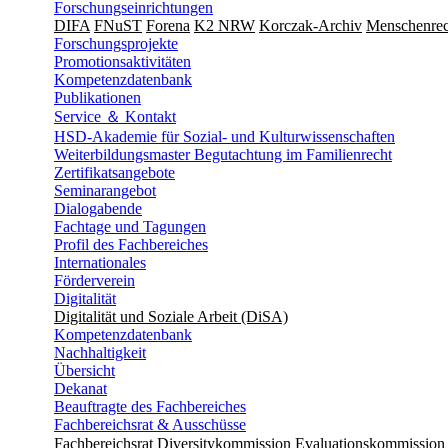
Forschungseinrichtungen
DIFA
FNuST
Forena
K2 NRW
Korczak-Archiv
Men­schen­rec
Forschungsprojekte
Promotionsaktivitäten
Kompetenzdatenbank
Publikationen
Service ＆ Kontakt
HSD-Akademie für Sozial- und Kulturwissenschaften
Weiterbildungsmaster Begutachtung im Familienrecht
Zertifikatsangebote
Seminarangebot
Dialogabende
Fachtage und Tagungen
Profil des Fachbereiches
Internationales
Förderverein
Digitalität
Digitalität und Soziale Arbeit (DiSA)
Kompetenzdatenbank
Nachhaltigkeit
Übersicht
Dekanat
Beauftragte des Fachbereiches
Fachbereichsrat & Ausschüsse
Fachbereichsrat
Diversitykommission
Evaluationskommission