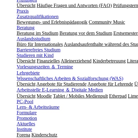
Übersicht
Häufige Fragen und Antworten (FAQ)
Prüfungster
Praxis
Zusatzqualifikationen
Bewegungs- und Erlebnispädagogik
Community Music
Beratung
Beratung im Studium
Beratung vor dem Studium
Erstsemeste
Auslandsstudium
Büro für Internationales
Auslandsaufenthalte während des Stu
Barrierefreies Studium
Studieren mit Kind
Übersicht
Finanzielles
Alleinerziehend
Kinderbetreuung
Liter
Vorlesungszeiten ＆ Termine
Lehrgebiete
Wissenschaftliches Arbeiten & Sozialforschung (WAS)
Übersicht
Angebote für Studierende
Angebote für Lehrende
Ü
Arbeitsstelle E-Learning ＆ Digitale Medien
Übersicht
Moodle
Tablet / Mobiles Medienpult
Etherpad
Lime
PC-Pool
Lern- & Arbeitsräume
Formulare
Promotion
Aktuelles
Institute
Forena
Kinderschutz