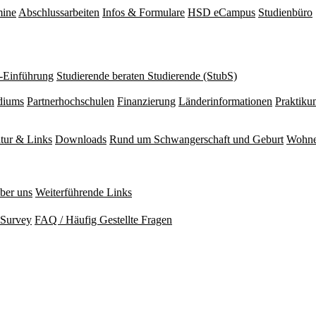
mine
Abschlussarbeiten
Infos & Formulare
HSD eCampus
Studienbüro
r-Einführung
Studierende beraten Studierende (StubS)
diums
Partnerhochschulen
Finanzierung
Länderinformationen
Praktiku
atur & Links
Downloads
Rund um Schwangerschaft und Geburt
Wohne
ber uns
Weiterführende Links
Survey
FAQ / Häufig Gestellte Fragen