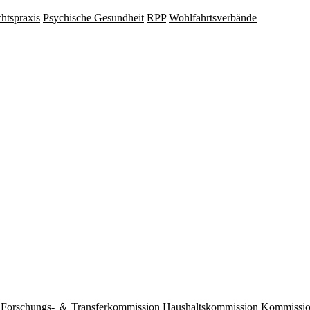
hts­praxis
Psy­chische Gesund­heit
RPP
Wohlfahrts­verbände
Forschungs- ＆ Transferkommission
Haushaltskommission
Kommission