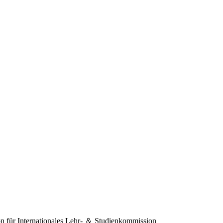
 für Internationales
Lehr- ＆ Studienkommission