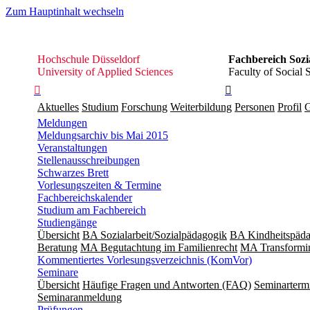
Zum Hauptinhalt wechseln
Hochschule
Hochschule Düsseldorf
Fachbereich Sozi
Düsseldorf
University of Applied Sciences
Faculty of Social 


Aktuelles
Studium
Forschung
Weiterbildung
Personen
Profil
G
Meldungen
Meldungsarchiv bis Mai 2015
Veranstaltungen
Stellenausschreibungen
Schwarzes Brett
Vorlesungszeiten & Termine
Fachbereichskalender
Studium am Fachbereich
Studiengänge
Übersicht
BA Sozialarbeit/Sozialpädagogik
BA Kindheitspäda
Beratung
MA Begut­ach­tung im Fami­lien­recht
MA Transformin
Kommentiertes Vorlesungsverzeichnis (KomVor)
Seminare
Übersicht
Häufige Fragen und Antworten (FAQ)
Seminarterm
Seminaranmeldung
Prüfungen