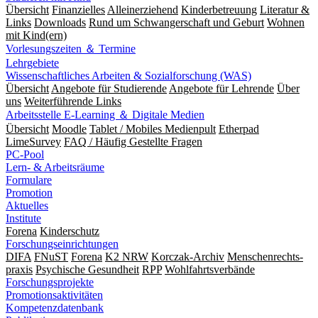
Übersicht
Finanzielles
Alleinerziehend
Kinderbetreuung
Literatur &
Links
Downloads
Rund um Schwangerschaft und Geburt
Wohnen
mit Kind(ern)
Vorlesungszeiten ＆ Termine
Lehrgebiete
Wissenschaftliches Arbeiten & Sozialforschung (WAS)
Übersicht
Angebote für Studierende
Angebote für Lehrende
Über
uns
Weiterführende Links
Arbeitsstelle E-Learning ＆ Digitale Medien
Übersicht
Moodle
Tablet / Mobiles Medienpult
Etherpad
LimeSurvey
FAQ / Häufig Gestellte Fragen
PC-Pool
Lern- & Arbeitsräume
Formulare
Promotion
Aktuelles
Institute
Forena
Kinderschutz
Forschungseinrichtungen
DIFA
FNuST
Forena
K2 NRW
Korczak-Archiv
Men­schen­rechts­
praxis
Psy­chische Gesund­heit
RPP
Wohlfahrts­verbände
Forschungsprojekte
Promotionsaktivitäten
Kompetenzdatenbank