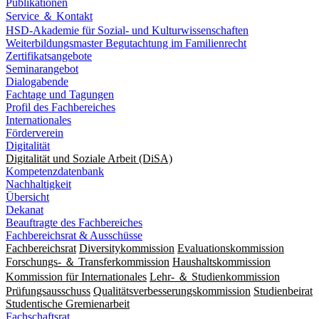
Publikationen
Service ＆ Kontakt
HSD-Akademie für Sozial- und Kulturwissenschaften
Weiterbildungsmaster Begutachtung im Familienrecht
Zertifikatsangebote
Seminarangebot
Dialogabende
Fachtage und Tagungen
Profil des Fachbereiches
Internationales
Förderverein
Digitalität
Digitalität und Soziale Arbeit (DiSA)
Kompetenzdatenbank
Nachhaltigkeit
Übersicht
Dekanat
Beauftragte des Fachbereiches
Fachbereichsrat & Ausschüsse
Fachbereichsrat
Diversitykommission
Evaluationskommission
Forschungs- ＆ Transferkommission
Haushaltskommission
Kommission für Internationales
Lehr- ＆ Studienkommission
Prüfungsausschuss
Qualitätsverbesserungskommission
Studienbeirat
Studentische Gremienarbeit
Fachschaftsrat