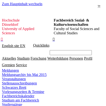
Zum Hauptinhalt wechseln
?!
Hochschule
Hochschule
Fachbereich Sozial- &
Düsseldorf
Düsseldorf
Kulturwissenschaften
University of Applied
Faculty of Social Sciences and
Sciences
Cultural Studies


Quicklinks
English site
EN
Aktuelles
Studium
Forschung
Weiterbildung
Personen
Profil
Gremien
Service
Meldungen
Meldungsarchiv bis Mai 2015
Veranstaltungen
Stellenausschreibungen
Schwarzes Brett
Vorlesungszeiten & Termine
Fachbereichskalender
Studium am Fachbereich
Studiengänge