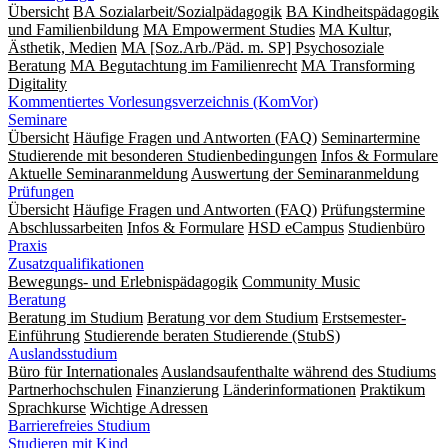
Übersicht
BA Sozialarbeit/Sozialpädagogik
BA Kindheitspädagogik
und Familienbildung
MA Empowerment Studies
MA Kultur,
Ästhetik, Medien
MA [Soz.Arb./Päd. m. SP] Psychosoziale
Beratung
MA Begut­ach­tung im Fami­lien­recht
MA Transforming
Digitality
Kommentiertes Vorlesungsverzeichnis (KomVor)
Seminare
Übersicht
Häufige Fragen und Antworten (FAQ)
Seminartermine
Studierende mit besonderen Studienbedingungen
Infos & Formulare
Aktuelle Seminaranmeldung
Auswertung der Seminaranmeldung
Prüfungen
Übersicht
Häufige Fragen und Antworten (FAQ)
Prüfungstermine
Abschlussarbeiten
Infos & Formulare
HSD eCampus
Studienbüro
Praxis
Zusatzqualifikationen
Bewegungs- und Erlebnispädagogik
Community Music
Beratung
Beratung im Studium
Beratung vor dem Studium
Erstsemester-
Einführung
Studierende beraten Studierende (StubS)
Auslandsstudium
Büro für Internationales
Auslandsaufenthalte während des Studiums
Partnerhochschulen
Finanzierung
Länderinformationen
Praktikum
Sprachkurse
Wichtige Adressen
Barrierefreies Studium
Studieren mit Kind