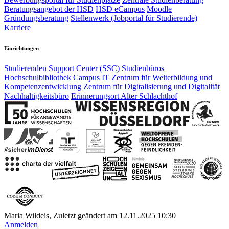
Beratungsangebot der HSD
HSD eCampus
Moodle
Gründungsberatung
Stellenwerk (Jobportal für Studierende)
Karriere
Einrichtungen
Studierenden Support Center (SSC)
Studienbüros
Hochschulbibliothek
Campus IT
Zentrum für Weiterbildung und
Kompetenzentwicklung
Zentrum für Digitalisierung und Digitalität
Nachhaltigkeitsbüro
Erinnerungsort Alter Schlachthof
Maria Wildeis, Zuletzt geändert am 12.11.2025 10:30
Anmelden