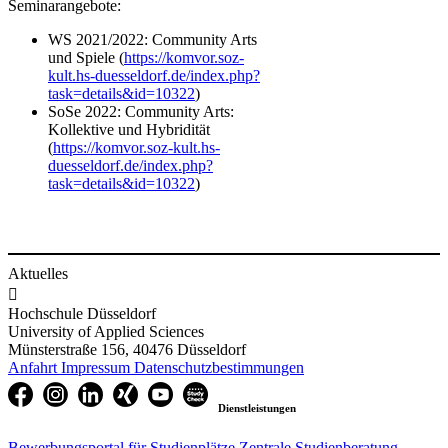
Seminarangebote:
WS 2021/2022: Community Arts
und Spiele (
https://komvor.soz-
kult.hs-duesseldorf.de/index.php?
task=details&id=10322
)
SoSe 2022: Community Arts:
Kollektive und Hybridität
(
https://komvor.soz-kult.hs-
duesseldorf.de/index.php?
task=details&id=10322​
)
Aktuelles

Hochschule Düsseldorf
University of Applied Sciences
Münsterstraße 156, 40476 Düsseldorf
Anfahrt
Impressum
Datenschutzbestimmungen
Dienstleistungen
Bewerbungsportal für Studienplätze
Zentrale Studienberatung