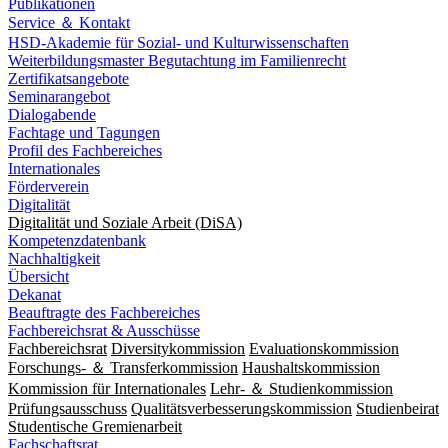
Publikationen
Service ＆ Kontakt
HSD-Akademie für Sozial- und Kulturwissenschaften
Weiterbildungsmaster Begutachtung im Familienrecht
Zertifikatsangebote
Seminarangebot
Dialogabende
Fachtage und Tagungen
Profil des Fachbereiches
Internationales
Förderverein
Digitalität
Digitalität und Soziale Arbeit (DiSA)
Kompetenzdatenbank
Nachhaltigkeit
Übersicht
Dekanat
Beauftragte des Fachbereiches
Fachbereichsrat & Ausschüsse
Fachbereichsrat
Diversitykommission
Evaluationskommission
Forschungs- ＆ Transferkommission
Haushaltskommission
Kommission für Internationales
Lehr- ＆ Studienkommission
Prüfungsausschuss
Qualitätsverbesserungskommission
Studienbeirat
Studentische Gremienarbeit
Fachschaftsrat