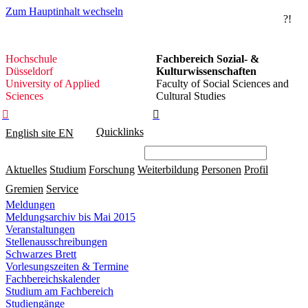
Zum Hauptinhalt wechseln
?!
Hochschule
Hochschule
Fachbereich Sozial- &
Düsseldorf
Düsseldorf
Kulturwissenschaften
University of Applied
Faculty of Social Sciences and
Sciences
Cultural Studies


Quicklinks
English site
EN
Aktuelles
Studium
Forschung
Weiterbildung
Personen
Profil
Gremien
Service
Meldungen
Meldungsarchiv bis Mai 2015
Veranstaltungen
Stellenausschreibungen
Schwarzes Brett
Vorlesungszeiten & Termine
Fachbereichskalender
Studium am Fachbereich
Studiengänge