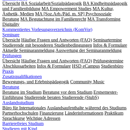
Übersicht
BA Sozialarbeit/Sozialpädagogik
BA Kindheitspädagogik
und Familienbildung
MA Empowerment Studies
MA Kultur,
Ästhetik, Medien
MA [Soz.Arb./Päd. m. SP] Psychosoziale
Beratung
MA Begut­ach­tung im Fami­lien­recht
MA Transforming
Digitality
Kommentiertes Vorlesungsverzeichnis (KomVor)
Seminare
Übersicht
Häufige Fragen und Antworten (FAQ)
Seminartermine
Studierende mit besonderen Studienbedingungen
Infos & Formulare
Aktuelle Seminaranmeldung
Auswertung der Seminaranmeldung
Prüfungen
Übersicht
Häufige Fragen und Antworten (FAQ)
Prüfungstermine
Abschlussarbeiten
Infos & Formulare
HSD eCampus
Studienbüro
Praxis
Zusatzqualifikationen
Bewegungs- und Erlebnispädagogik
Community Music
Beratung
Beratung im Studium
Beratung vor dem Studium
Erstsemester-
Einführung
Studierende beraten Studierende (StubS)
Auslandsstudium
Büro für Internationales
Auslandsaufenthalte während des Studiums
Partnerhochschulen
Finanzierung
Länderinformationen
Praktikum
Sprachkurse
Wichtige Adressen
Barrierefreies Studium
Studieren mit Kind