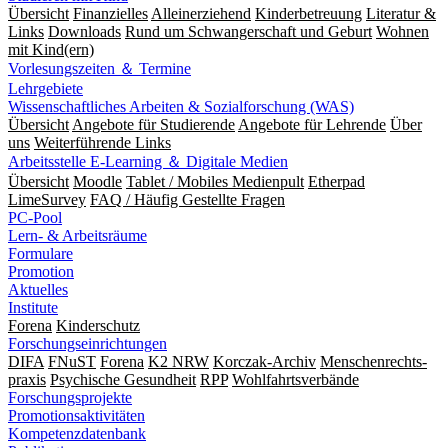
Übersicht
Finanzielles
Alleinerziehend
Kinderbetreuung
Literatur &
Links
Downloads
Rund um Schwangerschaft und Geburt
Wohnen
mit Kind(ern)
Vorlesungszeiten ＆ Termine
Lehrgebiete
Wissenschaftliches Arbeiten & Sozialforschung (WAS)
Übersicht
Angebote für Studierende
Angebote für Lehrende
Über
uns
Weiterführende Links
Arbeitsstelle E-Learning ＆ Digitale Medien
Übersicht
Moodle
Tablet / Mobiles Medienpult
Etherpad
LimeSurvey
FAQ / Häufig Gestellte Fragen
PC-Pool
Lern- & Arbeitsräume
Formulare
Promotion
Aktuelles
Institute
Forena
Kinderschutz
Forschungseinrichtungen
DIFA
FNuST
Forena
K2 NRW
Korczak-Archiv
Men­schen­rechts­
praxis
Psy­chische Gesund­heit
RPP
Wohlfahrts­verbände
Forschungsprojekte
Promotionsaktivitäten
Kompetenzdatenbank