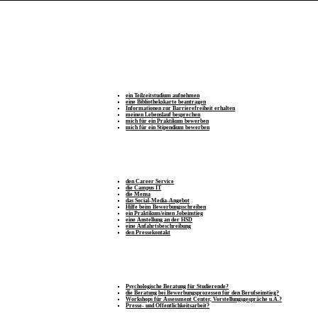
ein Teilzeitstudium aufnehmen
eine Bibliothekskarte beantragen
Informationen zur Barrierefreiheit erhalten
meinen Lebenslauf besprechen
mich für ein Praktikum bewerben
mich für ein Stipendium bewerben
den Career Service
die Campus IT
die Mensa
das Social-Media-Angebot
Hilfe beim Bewerbungsschreiben
ein Praktikum/einen Jobeinstieg
eine Anstellung an der HSD
eine Anfahrtsbeschreibung
den Pressekontakt
Psychologische Beratung für Studierende?
die Beratung bei Bewerbungsprozessen für den Berufseinstieg?
Workshops für Assessment Center, Vorstellungsgespräche u.Ä.?
Presse- und Öffentlichkeitsarbeit?