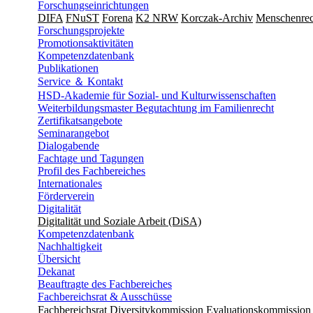
Forschungseinrichtungen
DIFA
FNuST
Forena
K2 NRW
Korczak-Archiv
Men­schen­rec
Forschungsprojekte
Promotionsaktivitäten
Kompetenzdatenbank
Publikationen
Service ＆ Kontakt
HSD-Akademie für Sozial- und Kulturwissenschaften
Weiterbildungsmaster Begutachtung im Familienrecht
Zertifikatsangebote
Seminarangebot
Dialogabende
Fachtage und Tagungen
Profil des Fachbereiches
Internationales
Förderverein
Digitalität
Digitalität und Soziale Arbeit (DiSA)
Kompetenzdatenbank
Nachhaltigkeit
Übersicht
Dekanat
Beauftragte des Fachbereiches
Fachbereichsrat & Ausschüsse
Fachbereichsrat
Diversitykommission
Evaluationskommission