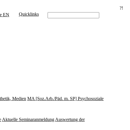
?!
Quicklinks
e
EN
thetik, Medien
MA [Soz.Arb./Päd. m. SP] Psychosoziale
e
Aktuelle Seminaranmeldung
Auswertung der