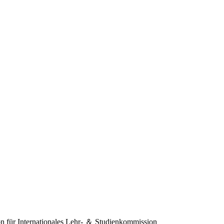
 für Internationales
Lehr- ＆ Studienkommission