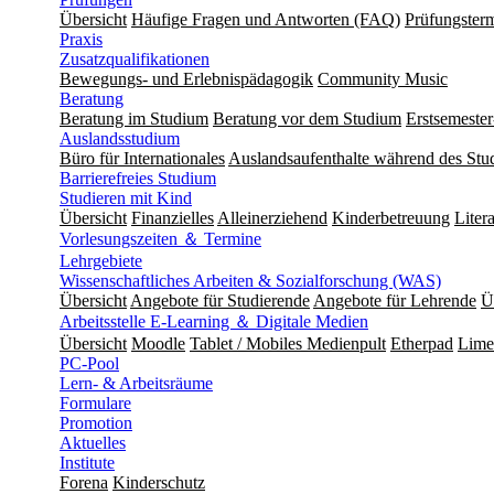
Übersicht
Häufige Fragen und Antworten (FAQ)
Prüfungster
Praxis
Zusatzqualifikationen
Bewegungs- und Erlebnispädagogik
Community Music
Beratung
Beratung im Studium
Beratung vor dem Studium
Erstsemeste
Auslandsstudium
Büro für Internationales
Auslandsaufenthalte während des Stu
Barrierefreies Studium
Studieren mit Kind
Übersicht
Finanzielles
Alleinerziehend
Kinderbetreuung
Liter
Vorlesungszeiten ＆ Termine
Lehrgebiete
Wissenschaftliches Arbeiten & Sozialforschung (WAS)
Übersicht
Angebote für Studierende
Angebote für Lehrende
Ü
Arbeitsstelle E-Learning ＆ Digitale Medien
Übersicht
Moodle
Tablet / Mobiles Medienpult
Etherpad
Lime
PC-Pool
Lern- & Arbeitsräume
Formulare
Promotion
Aktuelles
Institute
Forena
Kinderschutz