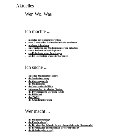
Aktuelles
Wer, Wo, Was
Ich möchte ...
mich für ein Studium bewerben
ohne Abitur oder Fachhochschulreife studieren
mich zurückmelden
Informationen zur Studienfinanzierung erhalten
einen Auslandsaufenthalt planen
ein Urlaubssemester beantragen
an der Hochschule Düsseldorf arbeiten
Ich suche ...
Infos für Studieninteressierte
die Studienberatung
die Zulassungsstelle
die Studienbüros
das International Office
Infos zum barrierefreien Studium
die Psychologische Beratung (PSB)
die Bibliothek
das ZWEK
die Gründungsberatung
Wer macht ...
die Studienberatung?
die Einschreibung?
die Beratung für behinderte und chronisch kranke Studierende?
die Beratung für internationale Bewerber*innen?
die Gründungsberatung?