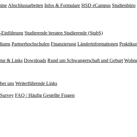
mine
Abschlussarbeiten
Infos & Formulare
HSD eCampus
Studienbüro
r-Einführung
Studierende beraten Studierende (StubS)
diums
Partnerhochschulen
Finanzierung
Länderinformationen
Praktiku
atur & Links
Downloads
Rund um Schwangerschaft und Geburt
Wohne
ber uns
Weiterführende Links
Survey
FAQ / Häufig Gestellte Fragen