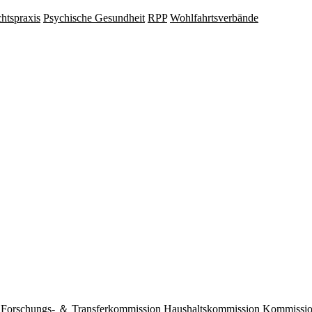
hts­praxis
Psy­chische Gesund­heit
RPP
Wohlfahrts­verbände
Forschungs- ＆ Transferkommission
Haushaltskommission
Kommission