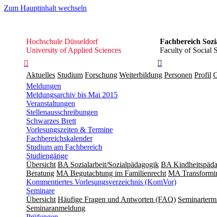
Zum Hauptinhalt wechseln
Hochschule
Hochschule Düsseldorf
Fachbereich Sozi
Düsseldorf
University of Applied Sciences
Faculty of Social 


Aktuelles
Studium
Forschung
Weiterbildung
Personen
Profil
G
Meldungen
Meldungsarchiv bis Mai 2015
Veranstaltungen
Stellenausschreibungen
Schwarzes Brett
Vorlesungszeiten & Termine
Fachbereichskalender
Studium am Fachbereich
Studiengänge
Übersicht
BA Sozialarbeit/Sozialpädagogik
BA Kindheitspäda
Beratung
MA Begut­ach­tung im Fami­lien­recht
MA Transformin
Kommentiertes Vorlesungsverzeichnis (KomVor)
Seminare
Übersicht
Häufige Fragen und Antworten (FAQ)
Seminarterm
Seminaranmeldung
Prüfungen