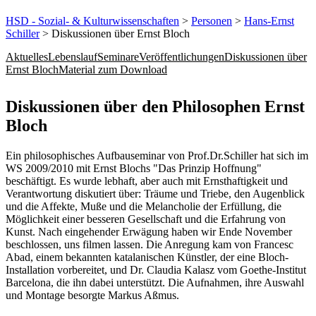
HSD - Sozial- & Kulturwissenschaften
>
Personen
>
Hans-Ernst
Schiller
> Diskussionen über Ernst Bloch
Aktuelles
Lebenslauf
Seminare
Veröffentlichungen
Diskussionen über
Ernst Bloch
Material zum Download
​​​​​​​​​​Diskussionen über den Philosophen Ernst
Bloch
Ein philosophisches Aufbauseminar von Prof.Dr.Schiller hat sich im
WS 2009/2010 mit Ernst Blochs "Das Prinzip Hoffnung"
beschäftigt. Es wurde lebhaft, aber auch mit Ernsthaftigkeit und
Verantwortung diskutiert über: Träume und Triebe, den Augenblick
und die Affekte, Muße und die Melancholie der Erfüllung, die
Möglichkeit einer besseren Gesellschaft und die Erfahrung von
Kunst. Nach eingehender Erwägung haben wir Ende November
beschlossen, uns filmen lassen. Die Anregung kam von Francesc
Abad, einem bekannten katalanischen Künstler, der eine Bloch-
Installation vorbereitet, und Dr. Claudia Kalasz vom Goethe-Institut
Barcelona, die ihn dabei unterstützt. Die Aufnahmen, ihre Auswahl
und Montage besorgte Markus Aßmus.