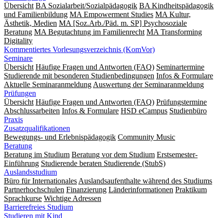
Übersicht
BA Sozialarbeit/Sozialpädagogik
BA Kindheitspädagogik
und Familienbildung
MA Empowerment Studies
MA Kultur,
Ästhetik, Medien
MA [Soz.Arb./Päd. m. SP] Psychosoziale
Beratung
MA Begut­ach­tung im Fami­lien­recht
MA Transforming
Digitality
Kommentiertes Vorlesungsverzeichnis (KomVor)
Seminare
Übersicht
Häufige Fragen und Antworten (FAQ)
Seminartermine
Studierende mit besonderen Studienbedingungen
Infos & Formulare
Aktuelle Seminaranmeldung
Auswertung der Seminaranmeldung
Prüfungen
Übersicht
Häufige Fragen und Antworten (FAQ)
Prüfungstermine
Abschlussarbeiten
Infos & Formulare
HSD eCampus
Studienbüro
Praxis
Zusatzqualifikationen
Bewegungs- und Erlebnispädagogik
Community Music
Beratung
Beratung im Studium
Beratung vor dem Studium
Erstsemester-
Einführung
Studierende beraten Studierende (StubS)
Auslandsstudium
Büro für Internationales
Auslandsaufenthalte während des Studiums
Partnerhochschulen
Finanzierung
Länderinformationen
Praktikum
Sprachkurse
Wichtige Adressen
Barrierefreies Studium
Studieren mit Kind