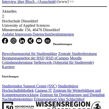
Interview über ​Bloch - (Ausschnitt)
[www] >>​​​
Aktuelles

Hochschule Düsseldorf
University of Applied Sciences
Münsterstraße 156, 40476 Düsseldorf
Anfahrt
Impressum
Datenschutzbestimmungen
Dienstleistungen
Bewerbungsportal für Studienplätze
Zentrale Studienberatung
Beratungsangebot der HSD
HSD eCampus
Moodle
Gründungsberatung
Stellenwerk (Jobportal für Studierende)
Karriere
Einrichtungen
Studierenden Support Center (SSC)
Studienbüros
Hochschulbibliothek
Campus IT
Zentrum für Weiterbildung und
Kompetenzentwicklung
Zentrum für Digitalisierung und Digitalität
Nachhaltigkeitsbüro
Erinnerungsort Alter Schlachthof