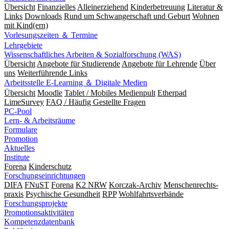
Übersicht
Finanzielles
Alleinerziehend
Kinderbetreuung
Literatur &
Links
Downloads
Rund um Schwangerschaft und Geburt
Wohnen
mit Kind(ern)
Vorlesungszeiten ＆ Termine
Lehrgebiete
Wissenschaftliches Arbeiten & Sozialforschung (WAS)
Übersicht
Angebote für Studierende
Angebote für Lehrende
Über
uns
Weiterführende Links
Arbeitsstelle E-Learning ＆ Digitale Medien
Übersicht
Moodle
Tablet / Mobiles Medienpult
Etherpad
LimeSurvey
FAQ / Häufig Gestellte Fragen
PC-Pool
Lern- & Arbeitsräume
Formulare
Promotion
Aktuelles
Institute
Forena
Kinderschutz
Forschungseinrichtungen
DIFA
FNuST
Forena
K2 NRW
Korczak-Archiv
Men­schen­rechts­
praxis
Psy­chische Gesund­heit
RPP
Wohlfahrts­verbände
Forschungsprojekte
Promotionsaktivitäten
Kompetenzdatenbank