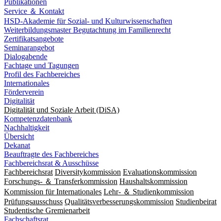
Publikationen
Service ＆ Kontakt
HSD-Akademie für Sozial- und Kulturwissenschaften
Weiterbildungsmaster Begutachtung im Familienrecht
Zertifikatsangebote
Seminarangebot
Dialogabende
Fachtage und Tagungen
Profil des Fachbereiches
Internationales
Förderverein
Digitalität
Digitalität und Soziale Arbeit (DiSA)
Kompetenzdatenbank
Nachhaltigkeit
Übersicht
Dekanat
Beauftragte des Fachbereiches
Fachbereichsrat & Ausschüsse
Fachbereichsrat
Diversitykommission
Evaluationskommission
Forschungs- ＆ Transferkommission
Haushaltskommission
Kommission für Internationales
Lehr- ＆ Studienkommission
Prüfungsausschuss
Qualitätsverbesserungskommission
Studienbeirat
Studentische Gremienarbeit
Fachschaftsrat