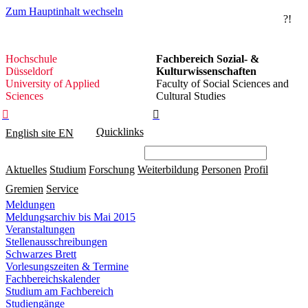
Zum Hauptinhalt wechseln
?!
Hochschule
Hochschule
Fachbereich Sozial- &
Düsseldorf
Düsseldorf
Kulturwissenschaften
University of Applied
Faculty of Social Sciences and
Sciences
Cultural Studies


Quicklinks
English site
EN
Aktuelles
Studium
Forschung
Weiterbildung
Personen
Profil
Gremien
Service
Meldungen
Meldungsarchiv bis Mai 2015
Veranstaltungen
Stellenausschreibungen
Schwarzes Brett
Vorlesungszeiten & Termine
Fachbereichskalender
Studium am Fachbereich
Studiengänge