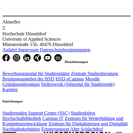
Aktuelles

Hochschule Düsseldorf
University of Applied Sciences
Münsterstraße 156, 40476 Düsseldorf
Anfahrt
Impressum
Datenschutzbestimmungen
Dienstleistungen
Bewerbungsportal für Studienplätze
Zentrale Studienberatung
Beratungsangebot der HSD
HSD eCampus
Moodle
Gründungsberatung
Stellenwerk (Jobportal für Studierende)
Karriere
Einrichtungen
Studierenden Support Center (SSC)
Studienbüros
Hochschulbibliothek
Campus IT
Zentrum für Weiterbildung und
Kompetenzentwicklung
Zentrum für Digitalisierung und Digitalität
Nachhaltigkeitsbüro
Erinnerungsort Alter Schlachthof