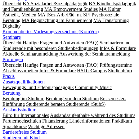
Übersicht
BA Sozialarbeit/Sozialpädagogik
BA Kindheitspädagogik
und Familienbildung
MA Empowerment Studies
MA Kultur,
Ästhetik, Medien
MA [Soz.Arb./Päd. m. SP] Psychosoziale
Beratung
MA Begut­ach­tung im Fami­lien­recht
MA Transforming
Digitality
Kommentiertes Vorlesungsverzeichnis (KomVor)
Seminare
Übersicht
Häufige Fragen und Antworten (FAQ)
Seminartermine
Studierende mit besonderen Studienbedingungen
Infos & Formulare
Aktuelle Seminaranmeldung
Auswertung der Seminaranmeldung
Prüfungen
Übersicht
Häufige Fragen und Antworten (FAQ)
Prüfungstermine
Abschlussarbeiten
Infos & Formulare
HSD eCampus
Studienbüro
Praxis
Zusatzqualifikationen
Bewegungs- und Erlebnispädagogik
Community Music
Beratung
Beratung im Studium
Beratung vor dem Studium
Erstsemester-
Einführung
Studierende beraten Studierende (StubS)
Auslandsstudium
Büro für Internationales
Auslandsaufenthalte während des Studiums
Partnerhochschulen
Finanzierung
Länderinformationen
Praktikum
Sprachkurse
Wichtige Adressen
Barrierefreies Studium
Studieren mit Kind