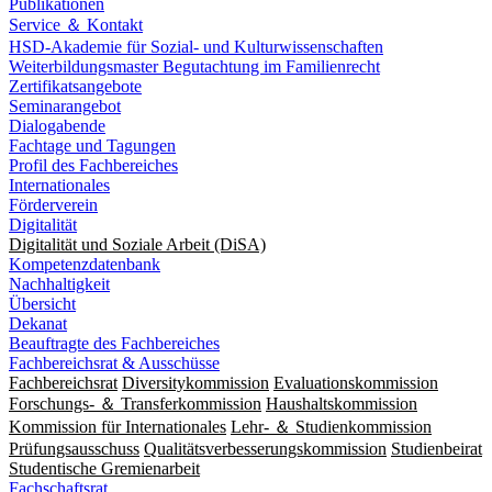
Publikationen
Service ＆ Kontakt
HSD-Akademie für Sozial- und Kulturwissenschaften
Weiterbildungsmaster Begutachtung im Familienrecht
Zertifikatsangebote
Seminarangebot
Dialogabende
Fachtage und Tagungen
Profil des Fachbereiches
Internationales
Förderverein
Digitalität
Digitalität und Soziale Arbeit (DiSA)
Kompetenzdatenbank
Nachhaltigkeit
Übersicht
Dekanat
Beauftragte des Fachbereiches
Fachbereichsrat & Ausschüsse
Fachbereichsrat
Diversitykommission
Evaluationskommission
Forschungs- ＆ Transferkommission
Haushaltskommission
Kommission für Internationales
Lehr- ＆ Studienkommission
Prüfungsausschuss
Qualitätsverbesserungskommission
Studienbeirat
Studentische Gremienarbeit
Fachschaftsrat