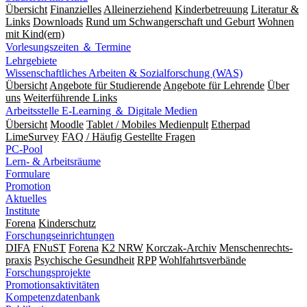
Übersicht
Finanzielles
Alleinerziehend
Kinderbetreuung
Literatur &
Links
Downloads
Rund um Schwangerschaft und Geburt
Wohnen
mit Kind(ern)
Vorlesungszeiten ＆ Termine
Lehrgebiete
Wissenschaftliches Arbeiten & Sozialforschung (WAS)
Übersicht
Angebote für Studierende
Angebote für Lehrende
Über
uns
Weiterführende Links
Arbeitsstelle E-Learning ＆ Digitale Medien
Übersicht
Moodle
Tablet / Mobiles Medienpult
Etherpad
LimeSurvey
FAQ / Häufig Gestellte Fragen
PC-Pool
Lern- & Arbeitsräume
Formulare
Promotion
Aktuelles
Institute
Forena
Kinderschutz
Forschungseinrichtungen
DIFA
FNuST
Forena
K2 NRW
Korczak-Archiv
Men­schen­rechts­
praxis
Psy­chische Gesund­heit
RPP
Wohlfahrts­verbände
Forschungsprojekte
Promotionsaktivitäten
Kompetenzdatenbank