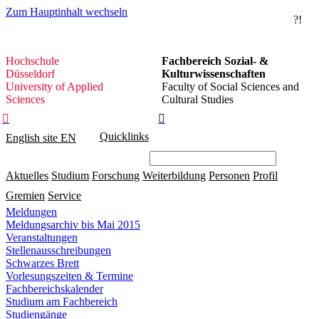
Zum Hauptinhalt wechseln
?!
Hochschule
Hochschule
Fachbereich Sozial- &
Düsseldorf
Düsseldorf
Kulturwissenschaften
University of Applied
Faculty of Social Sciences and
Sciences
Cultural Studies


Quicklinks
English site
EN
Aktuelles
Studium
Forschung
Weiterbildung
Personen
Profil
Gremien
Service
Meldungen
Meldungsarchiv bis Mai 2015
Veranstaltungen
Stellenausschreibungen
Schwarzes Brett
Vorlesungszeiten & Termine
Fachbereichskalender
Studium am Fachbereich
Studiengänge