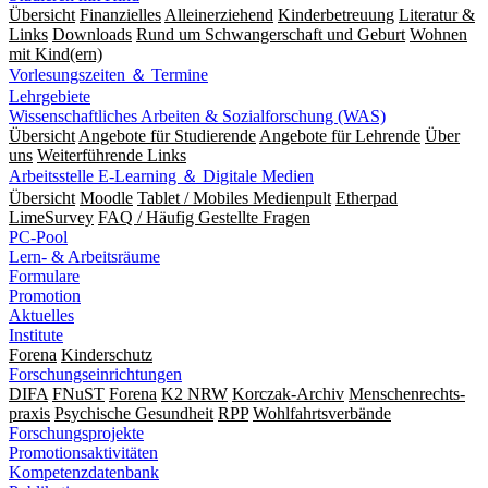
Übersicht
Finanzielles
Alleinerziehend
Kinderbetreuung
Literatur &
Links
Downloads
Rund um Schwangerschaft und Geburt
Wohnen
mit Kind(ern)
Vorlesungszeiten ＆ Termine
Lehrgebiete
Wissenschaftliches Arbeiten & Sozialforschung (WAS)
Übersicht
Angebote für Studierende
Angebote für Lehrende
Über
uns
Weiterführende Links
Arbeitsstelle E-Learning ＆ Digitale Medien
Übersicht
Moodle
Tablet / Mobiles Medienpult
Etherpad
LimeSurvey
FAQ / Häufig Gestellte Fragen
PC-Pool
Lern- & Arbeitsräume
Formulare
Promotion
Aktuelles
Institute
Forena
Kinderschutz
Forschungseinrichtungen
DIFA
FNuST
Forena
K2 NRW
Korczak-Archiv
Men­schen­rechts­
praxis
Psy­chische Gesund­heit
RPP
Wohlfahrts­verbände
Forschungsprojekte
Promotionsaktivitäten
Kompetenzdatenbank