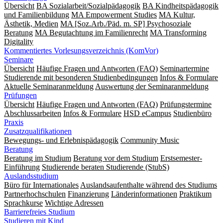
Übersicht
BA Sozialarbeit/Sozialpädagogik
BA Kindheitspädagogik
und Familienbildung
MA Empowerment Studies
MA Kultur,
Ästhetik, Medien
MA [Soz.Arb./Päd. m. SP] Psychosoziale
Beratung
MA Begut­ach­tung im Fami­lien­recht
MA Transforming
Digitality
Kommentiertes Vorlesungsverzeichnis (KomVor)
Seminare
Übersicht
Häufige Fragen und Antworten (FAQ)
Seminartermine
Studierende mit besonderen Studienbedingungen
Infos & Formulare
Aktuelle Seminaranmeldung
Auswertung der Seminaranmeldung
Prüfungen
Übersicht
Häufige Fragen und Antworten (FAQ)
Prüfungstermine
Abschlussarbeiten
Infos & Formulare
HSD eCampus
Studienbüro
Praxis
Zusatzqualifikationen
Bewegungs- und Erlebnispädagogik
Community Music
Beratung
Beratung im Studium
Beratung vor dem Studium
Erstsemester-
Einführung
Studierende beraten Studierende (StubS)
Auslandsstudium
Büro für Internationales
Auslandsaufenthalte während des Studiums
Partnerhochschulen
Finanzierung
Länderinformationen
Praktikum
Sprachkurse
Wichtige Adressen
Barrierefreies Studium
Studieren mit Kind