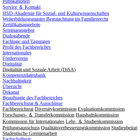
Publikationen
Service ＆ Kontakt
HSD-Akademie für Sozial- und Kulturwissenschaften
Weiterbildungsmaster Begutachtung im Familienrecht
Zertifikatsangebote
Seminarangebot
Dialogabende
Fachtage und Tagungen
Profil des Fachbereiches
Internationales
Förderverein
Digitalität
Digitalität und Soziale Arbeit (DiSA)
Kompetenzdatenbank
Nachhaltigkeit
Übersicht
Dekanat
Beauftragte des Fachbereiches
Fachbereichsrat & Ausschüsse
Fachbereichsrat
Diversitykommission
Evaluationskommission
Forschungs- ＆ Transferkommission
Haushaltskommission
Kommission für Internationales
Lehr- ＆ Studienkommission
Prüfungsausschuss
Qualitätsverbesserungskommission
Studienbeirat
Studentische Gremienarbeit
Fachschaftsrat