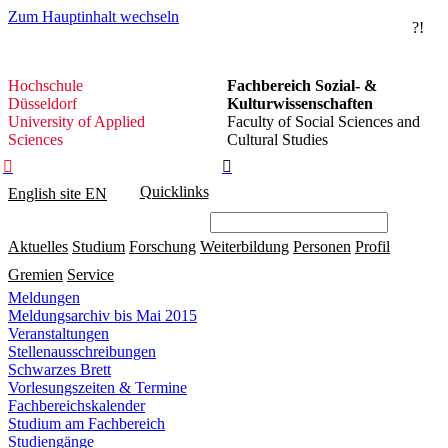
Zum Hauptinhalt wechseln
?!
Hochschule
Hochschule
Fachbereich Sozial- &
Düsseldorf
Düsseldorf
Kulturwissenschaften
University of Applied
Faculty of Social Sciences and
Sciences
Cultural Studies


Quicklinks
English site
EN
Aktuelles
Studium
Forschung
Weiterbildung
Personen
Profil
Gremien
Service
Meldungen
Meldungsarchiv bis Mai 2015
Veranstaltungen
Stellenausschreibungen
Schwarzes Brett
Vorlesungszeiten & Termine
Fachbereichskalender
Studium am Fachbereich
Studiengänge