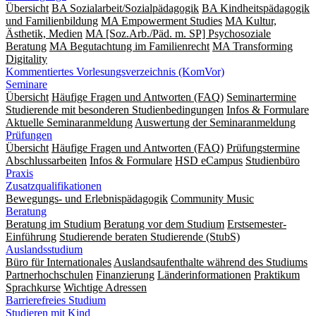
Übersicht
BA Sozialarbeit/Sozialpädagogik
BA Kindheitspädagogik
und Familienbildung
MA Empowerment Studies
MA Kultur,
Ästhetik, Medien
MA [Soz.Arb./Päd. m. SP] Psychosoziale
Beratung
MA Begut­ach­tung im Fami­lien­recht
MA Transforming
Digitality
Kommentiertes Vorlesungsverzeichnis (KomVor)
Seminare
Übersicht
Häufige Fragen und Antworten (FAQ)
Seminartermine
Studierende mit besonderen Studienbedingungen
Infos & Formulare
Aktuelle Seminaranmeldung
Auswertung der Seminaranmeldung
Prüfungen
Übersicht
Häufige Fragen und Antworten (FAQ)
Prüfungstermine
Abschlussarbeiten
Infos & Formulare
HSD eCampus
Studienbüro
Praxis
Zusatzqualifikationen
Bewegungs- und Erlebnispädagogik
Community Music
Beratung
Beratung im Studium
Beratung vor dem Studium
Erstsemester-
Einführung
Studierende beraten Studierende (StubS)
Auslandsstudium
Büro für Internationales
Auslandsaufenthalte während des Studiums
Partnerhochschulen
Finanzierung
Länderinformationen
Praktikum
Sprachkurse
Wichtige Adressen
Barrierefreies Studium
Studieren mit Kind