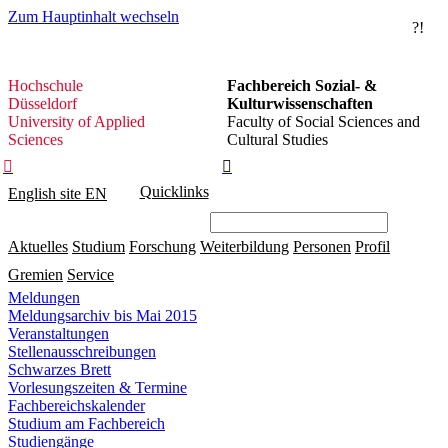
Zum Hauptinhalt wechseln
?!
Hochschule
Hochschule
Fachbereich Sozial- &
Düsseldorf
Düsseldorf
Kulturwissenschaften
University of Applied
Faculty of Social Sciences and
Sciences
Cultural Studies


Quicklinks
English site
EN
Aktuelles
Studium
Forschung
Weiterbildung
Personen
Profil
Gremien
Service
Meldungen
Meldungsarchiv bis Mai 2015
Veranstaltungen
Stellenausschreibungen
Schwarzes Brett
Vorlesungszeiten & Termine
Fachbereichskalender
Studium am Fachbereich
Studiengänge