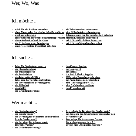
Wer, Wo, Was
Ich möchte ...
mich für ein Studium bewerben
ein Teilzeitstudium aufnehmen
ohne Abitur oder Fachhochschulreife studieren
eine Bibliothekskarte beantragen
mich zurückmelden
Informationen zur Barrierefreiheit erhalten
Informationen zur Studienfinanzierung erhalten
meinen Lebenslauf besprechen
einen Auslandsaufenthalt planen
mich für ein Praktikum bewerben
ein Urlaubssemester beantragen
mich für ein Stipendium bewerben
an der Hochschule Düsseldorf arbeiten
Ich suche ...
Infos für Studieninteressierte
den Career Service
die Studienberatung
die Campus IT
die Zulassungsstelle
die Mensa
die Studienbüros
das Social-Media-Angebot
das International Office
Hilfe beim Bewerbungsschreiben
Infos zum barrierefreien Studium
ein Praktikum/einen Jobeinstieg
die Psychologische Beratung (PSB)
eine Anstellung an der HSD
die Bibliothek
eine Anfahrtsbeschreibung
das ZWEK
den Pressekontakt
die Gründungsberatung
Wer macht ...
die Studienberatung?
Psychologische Beratung für Studierende?
die Einschreibung?
die Beratung bei Bewerbungsprozessen für den
die Beratung für behinderte und chronisch
Berufseinstieg?
kranke Studierende?
Workshops für Assessment Center,
die Beratung für internationale
Vorstellungsgespräche u.Ä.?
Bewerber*innen?
Presse- und Öffentlichkeitsarbeit?
die Gründungsberatung?