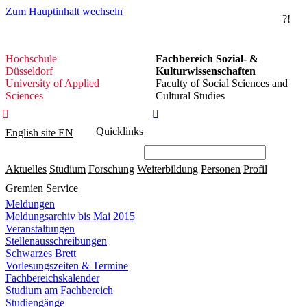
Zum Hauptinhalt wechseln
?!
Hochschule
Hochschule
Fachbereich Sozial- &
Düsseldorf
Düsseldorf
Kulturwissenschaften
University of Applied
Faculty of Social Sciences and
Sciences
Cultural Studies


Quicklinks
English site
EN
Aktuelles
Studium
Forschung
Weiterbildung
Personen
Profil
Gremien
Service
Meldungen
Meldungsarchiv bis Mai 2015
Veranstaltungen
Stellenausschreibungen
Schwarzes Brett
Vorlesungszeiten & Termine
Fachbereichskalender
Studium am Fachbereich
Studiengänge