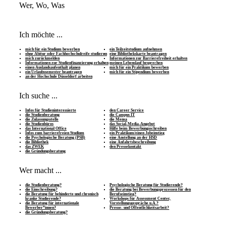
Wer, Wo, Was
Ich möchte ...
mich für ein Studium bewerben
ein Teilzeitstudium aufnehmen
ohne Abitur oder Fachhochschulreife studieren
eine Bibliothekskarte beantragen
mich zurückmelden
Informationen zur Barrierefreiheit erhalten
Informationen zur Studienfinanzierung erhalten
meinen Lebenslauf besprechen
einen Auslandsaufenthalt planen
mich für ein Praktikum bewerben
ein Urlaubssemester beantragen
mich für ein Stipendium bewerben
an der Hochschule Düsseldorf arbeiten
Ich suche ...
Infos für Studieninteressierte
den Career Service
die Studienberatung
die Campus IT
die Zulassungsstelle
die Mensa
die Studienbüros
das Social-Media-Angebot
das International Office
Hilfe beim Bewerbungsschreiben
Infos zum barrierefreien Studium
ein Praktikum/einen Jobeinstieg
die Psychologische Beratung (PSB)
eine Anstellung an der HSD
die Bibliothek
eine Anfahrtsbeschreibung
das ZWEK
den Pressekontakt
die Gründungsberatung
Wer macht ...
die Studienberatung?
Psychologische Beratung für Studierende?
die Einschreibung?
die Beratung bei Bewerbungsprozessen für den
die Beratung für behinderte und chronisch
Berufseinstieg?
kranke Studierende?
Workshops für Assessment Center,
die Beratung für internationale
Vorstellungsgespräche u.Ä.?
Bewerber*innen?
Presse- und Öffentlichkeitsarbeit?
die Gründungsberatung?