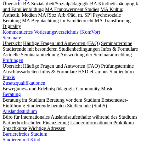
Übersicht
BA Sozialarbeit/Sozialpädagogik
BA Kindheitspädagogik
und Familienbildung
MA Empowerment Studies
MA Kultur,
Ästhetik, Medien
MA [Soz.Arb./Päd. m. SP] Psychosoziale
Beratung
MA Begut­ach­tung im Fami­lien­recht
MA Transforming
Digitality
Kommentiertes Vorlesungsverzeichnis (KomVor)
Seminare
Übersicht
Häufige Fragen und Antworten (FAQ)
Seminartermine
Studierende mit besonderen Studienbedingungen
Infos & Formulare
Aktuelle Seminaranmeldung
Auswertung der Seminaranmeldung
Prüfungen
Übersicht
Häufige Fragen und Antworten (FAQ)
Prüfungstermine
Abschlussarbeiten
Infos & Formulare
HSD eCampus
Studienbüro
Praxis
Zusatzqualifikationen
Bewegungs- und Erlebnispädagogik
Community Music
Beratung
Beratung im Studium
Beratung vor dem Studium
Erstsemester-
Einführung
Studierende beraten Studierende (StubS)
Auslandsstudium
Büro für Internationales
Auslandsaufenthalte während des Studiums
Partnerhochschulen
Finanzierung
Länderinformationen
Praktikum
Sprachkurse
Wichtige Adressen
Barrierefreies Studium
Studieren mit Kind