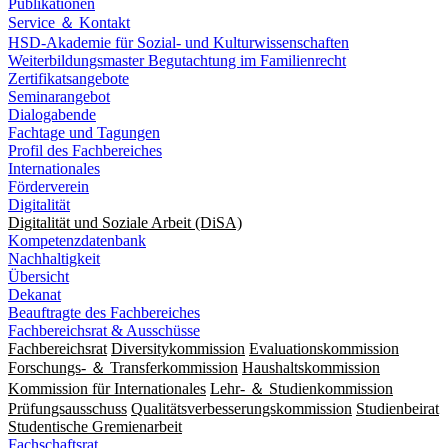
Publikationen
Service ＆ Kontakt
HSD-Akademie für Sozial- und Kulturwissenschaften
Weiterbildungsmaster Begutachtung im Familienrecht
Zertifikatsangebote
Seminarangebot
Dialogabende
Fachtage und Tagungen
Profil des Fachbereiches
Internationales
Förderverein
Digitalität
Digitalität und Soziale Arbeit (DiSA)
Kompetenzdatenbank
Nachhaltigkeit
Übersicht
Dekanat
Beauftragte des Fachbereiches
Fachbereichsrat & Ausschüsse
Fachbereichsrat
Diversitykommission
Evaluationskommission
Forschungs- ＆ Transferkommission
Haushaltskommission
Kommission für Internationales
Lehr- ＆ Studienkommission
Prüfungsausschuss
Qualitätsverbesserungskommission
Studienbeirat
Studentische Gremienarbeit
Fachschaftsrat