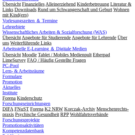
Übersicht
Finanzielles
Alleinerziehend
Kinderbetreuung
Literatur &
Links
Downloads
Rund um Schwangerschaft und Geburt
Wohnen
mit Kind(ern)
Vorlesungszeiten ＆ Termine
Lehrgebiete
Wissenschaftliches Arbeiten & Sozialforschung (WAS)
Übersicht
Angebote für Studierende
Angebote für Lehrende
Über
uns
Weiterführende Links
Arbeitsstelle E-Learning ＆ Digitale Medien
Übersicht
Moodle
Tablet / Mobiles Medienpult
Etherpad
LimeSurvey
FAQ / Häufig Gestellte Fragen
PC-Pool
Lern- & Arbeitsräume
Formulare
Promotion
Aktuelles
Institute
Forena
Kinderschutz
Forschungseinrichtungen
DIFA
FNuST
Forena
K2 NRW
Korczak-Archiv
Men­schen­rechts­
praxis
Psy­chische Gesund­heit
RPP
Wohlfahrts­verbände
Forschungsprojekte
Promotionsaktivitäten
Kompetenzdatenbank