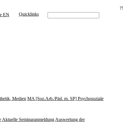
?!
Quicklinks
e
EN
thetik, Medien
MA [Soz.Arb./Päd. m. SP] Psychosoziale
e
Aktuelle Seminaranmeldung
Auswertung der