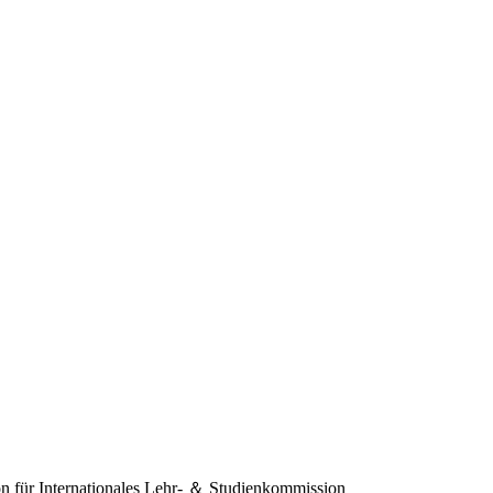
 für Internationales
Lehr- ＆ Studienkommission