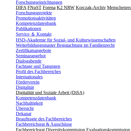
Forschungseinrichtungen
DIFA
FNuST
Forena
K2 NRW
Korczak-Archiv
Men­schen­rec
Forschungsprojekte
Promotionsaktivitäten
Kompetenzdatenbank
Publikationen
Service ＆ Kontakt
HSD-Akademie für Sozial- und Kulturwissenschaften
Weiterbildungsmaster Begutachtung im Familienrecht
Zertifikatsangebote
Seminarangebot
Dialogabende
Fachtage und Tagungen
Profil des Fachbereiches
Internationales
Förderverein
Digitalität
Digitalität und Soziale Arbeit (DiSA)
Kompetenzdatenbank
Nachhaltigkeit
Übersicht
Dekanat
Beauftragte des Fachbereiches
Fachbereichsrat & Ausschüsse
Fachbereichsrat
Diversitykommission
Evaluationskommission