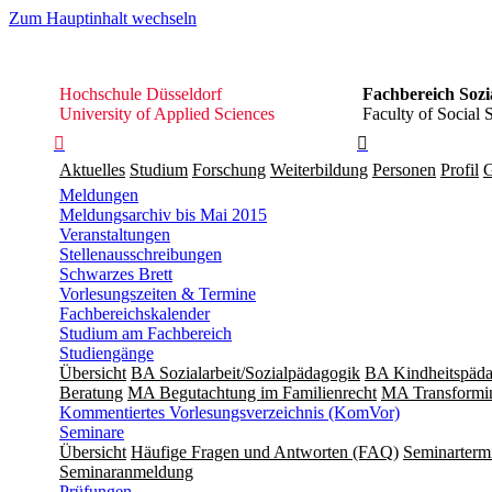
Zum Hauptinhalt wechseln
Hochschule
Hochschule Düsseldorf
Fachbereich Sozi
Düsseldorf
University of Applied Sciences
Faculty of Social 


Aktuelles
Studium
Forschung
Weiterbildung
Personen
Profil
G
Meldungen
Meldungsarchiv bis Mai 2015
Veranstaltungen
Stellenausschreibungen
Schwarzes Brett
Vorlesungszeiten & Termine
Fachbereichskalender
Studium am Fachbereich
Studiengänge
Übersicht
BA Sozialarbeit/Sozialpädagogik
BA Kindheitspäda
Beratung
MA Begut­ach­tung im Fami­lien­recht
MA Transformin
Kommentiertes Vorlesungsverzeichnis (KomVor)
Seminare
Übersicht
Häufige Fragen und Antworten (FAQ)
Seminarterm
Seminaranmeldung
Prüfungen