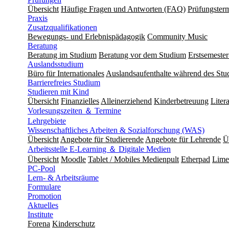
Übersicht
Häufige Fragen und Antworten (FAQ)
Prüfungster
Praxis
Zusatzqualifikationen
Bewegungs- und Erlebnispädagogik
Community Music
Beratung
Beratung im Studium
Beratung vor dem Studium
Erstsemeste
Auslandsstudium
Büro für Internationales
Auslandsaufenthalte während des Stu
Barrierefreies Studium
Studieren mit Kind
Übersicht
Finanzielles
Alleinerziehend
Kinderbetreuung
Liter
Vorlesungszeiten ＆ Termine
Lehrgebiete
Wissenschaftliches Arbeiten & Sozialforschung (WAS)
Übersicht
Angebote für Studierende
Angebote für Lehrende
Ü
Arbeitsstelle E-Learning ＆ Digitale Medien
Übersicht
Moodle
Tablet / Mobiles Medienpult
Etherpad
Lime
PC-Pool
Lern- & Arbeitsräume
Formulare
Promotion
Aktuelles
Institute
Forena
Kinderschutz