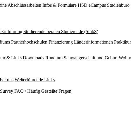
mine
Abschlussarbeiten
Infos & Formulare
HSD eCampus
Studienbüro
r-Einführung
Studierende beraten Studierende (StubS)
diums
Partnerhochschulen
Finanzierung
Länderinformationen
Praktiku
atur & Links
Downloads
Rund um Schwangerschaft und Geburt
Wohne
ber uns
Weiterführende Links
Survey
FAQ / Häufig Gestellte Fragen