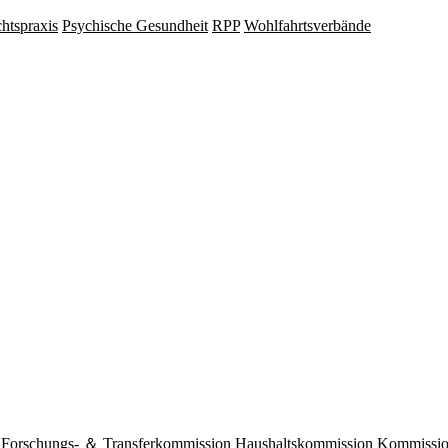
hts­praxis
Psy­chische Gesund­heit
RPP
Wohlfahrts­verbände
Forschungs- ＆ Transferkommission
Haushaltskommission
Kommission