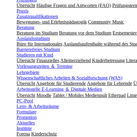
Übersicht
Häufige Fragen und Antworten (FAQ)
Prüfungster
Praxis
Zusatzqualifikationen
Bewegungs- und Erlebnispädagogik
Community Music
Beratung
Beratung im Studium
Beratung vor dem Studium
Erstsemeste
Auslandsstudium
Büro für Internationales
Auslandsaufenthalte während des Stu
Barrierefreies Studium
Studieren mit Kind
Übersicht
Finanzielles
Alleinerziehend
Kinderbetreuung
Liter
Vorlesungszeiten ＆ Termine
Lehrgebiete
Wissenschaftliches Arbeiten & Sozialforschung (WAS)
Übersicht
Angebote für Studierende
Angebote für Lehrende
Ü
Arbeitsstelle E-Learning ＆ Digitale Medien
Übersicht
Moodle
Tablet / Mobiles Medienpult
Etherpad
Lime
PC-Pool
Lern- & Arbeitsräume
Formulare
Promotion
Aktuelles
Institute
Forena
Kinderschutz