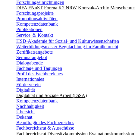
Forschungseinrichtungen
DIFA
FNuST
Forena
K2 NRW
Korczak-Archiv
Men­schen­rec
Forschungsprojekte
Promotionsaktivitäten
Kompetenzdatenbank
Publikationen
Service ＆ Kontakt
HSD-Akademie für Sozial- und Kulturwissenschaften
Weiterbildungsmaster Begutachtung im Familienrecht
Zertifikatsangebote
Seminarangebot
Dialogabende
Fachtage und Tagungen
Profil des Fachbereiches
Internationales
Förderverein
Digitalität
Digitalität und Soziale Arbeit (DiSA)
Kompetenzdatenbank
Nachhaltigkeit
Übersicht
Dekanat
Beauftragte des Fachbereiches
Fachbereichsrat & Ausschüsse
Fachbereichsrat
Diversitykommission
Evaluationskommission