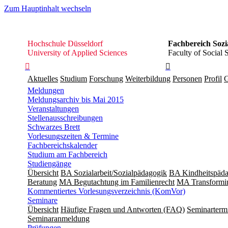
Zum Hauptinhalt wechseln
Hochschule
Hochschule Düsseldorf
Fachbereich Sozi
Düsseldorf
University of Applied Sciences
Faculty of Social 


Aktuelles
Studium
Forschung
Weiterbildung
Personen
Profil
G
Meldungen
Meldungsarchiv bis Mai 2015
Veranstaltungen
Stellenausschreibungen
Schwarzes Brett
Vorlesungszeiten & Termine
Fachbereichskalender
Studium am Fachbereich
Studiengänge
Übersicht
BA Sozialarbeit/Sozialpädagogik
BA Kindheitspäda
Beratung
MA Begut­ach­tung im Fami­lien­recht
MA Transformin
Kommentiertes Vorlesungsverzeichnis (KomVor)
Seminare
Übersicht
Häufige Fragen und Antworten (FAQ)
Seminarterm
Seminaranmeldung
Prüfungen