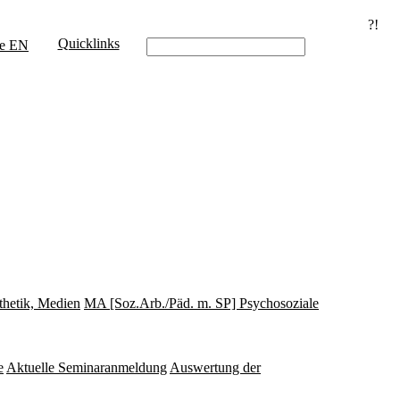
?!
Quicklinks
e
EN
thetik, Medien
MA [Soz.Arb./Päd. m. SP] Psychosoziale
e
Aktuelle Seminaranmeldung
Auswertung der