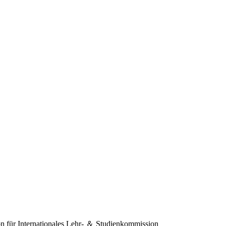
 für Internationales
Lehr- ＆ Studienkommission