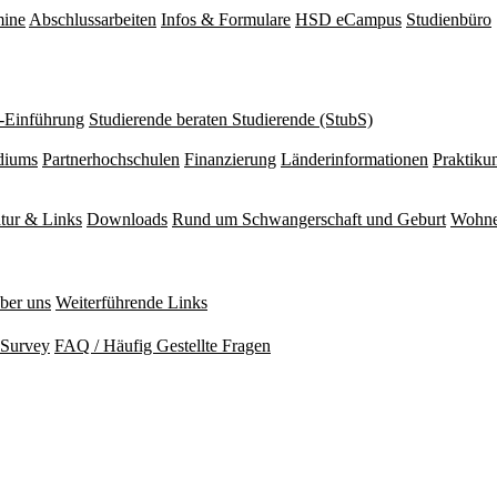
mine
Abschlussarbeiten
Infos & Formulare
HSD eCampus
Studienbüro
r-Einführung
Studierende beraten Studierende (StubS)
diums
Partnerhochschulen
Finanzierung
Länderinformationen
Praktiku
atur & Links
Downloads
Rund um Schwangerschaft und Geburt
Wohne
ber uns
Weiterführende Links
Survey
FAQ / Häufig Gestellte Fragen