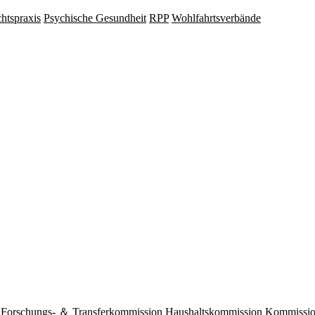
hts­praxis
Psy­chische Gesund­heit
RPP
Wohlfahrts­verbände
Forschungs- ＆ Transferkommission
Haushaltskommission
Kommission