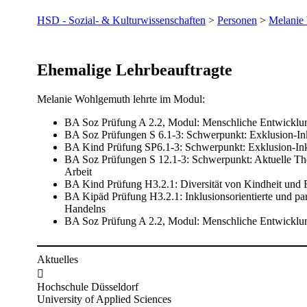
HSD - Sozial- & Kulturwissenschaften
>
Personen
>
Melanie
​Ehemalige Lehrbeauftragte​
Melanie Wohlgemuth lehrte im Modul:
BA Soz Prüfung A 2.2, Modul: Menschliche Entwicklu
BA Soz Prüfungen S 6.1-3: Schwerpunkt: Exklusion-Ink
BA Kind Prüfung SP6.1-3: Schwerpunkt: Exklusion-Ink
BA Soz Prüfungen S 12.1-3: Schwerpunkt: Aktuelle The
Arbeit
BA Kind Prüfung H3.2.1: Diversität von Kindheit und F
BA Kipäd Prüfung H3.2.1: Inklusionsorientierte und pa
Handelns
BA Soz Prüfung A 2.2, Modul: Menschliche Entwicklu
Aktuelles

Hochschule Düsseldorf
University of Applied Sciences