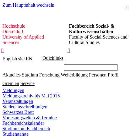
Zum Hauptinhalt wechseln
?!
Hochschule
Hochschule
Fachbereich Sozial- &
Düsseldorf
Düsseldorf
Kulturwissenschaften
University of Applied
Faculty of Social Sciences and
Sciences
Cultural Studies


Quicklinks
English site
EN
Aktuelles
Studium
Forschung
Weiterbildung
Personen
Profil
Gremien
Service
Meldungen
Meldungsarchiv bis Mai 2015
Veranstaltungen
Stellenausschreibungen
Schwarzes Brett
Vorlesungszeiten & Termine
Fachbereichskalender
Studium am Fachbereich
Studiengänge