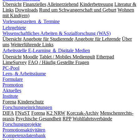
Übersicht
Finanzielles
Alleinerziehend
Kinderbetreuung
Literatur &
Links
Downloads
Rund um Schwangerschaft und Geburt
Wohnen
mit Kind(ern)
Vorlesungszeiten ＆ Termine
Lehrgebiete
Wissenschaftliches Arbeiten & Sozialforschung (WAS)
Übersicht
Angebote für Studierende
Angebote für Lehrende
Über
uns
Weiterführende Links
Arbeitsstelle E-Learning ＆ Digitale Medien
Übersicht
Moodle
Tablet / Mobiles Medienpult
Etherpad
LimeSurvey
FAQ / Häufig Gestellte Fragen
PC-Pool
Lern- & Arbeitsräume
Formulare
Promotion
Aktuelles
Institute
Forena
Kinderschutz
Forschungseinrichtungen
DIFA
FNuST
Forena
K2 NRW
Korczak-Archiv
Men­schen­rechts­
praxis
Psy­chische Gesund­heit
RPP
Wohlfahrts­verbände
Forschungsprojekte
Promotionsaktivitäten
Kompetenzdatenbank