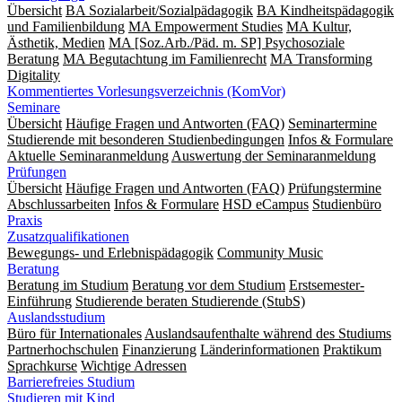
Übersicht
BA Sozialarbeit/Sozialpädagogik
BA Kindheitspädagogik
und Familienbildung
MA Empowerment Studies
MA Kultur,
Ästhetik, Medien
MA [Soz.Arb./Päd. m. SP] Psychosoziale
Beratung
MA Begut­ach­tung im Fami­lien­recht
MA Transforming
Digitality
Kommentiertes Vorlesungsverzeichnis (KomVor)
Seminare
Übersicht
Häufige Fragen und Antworten (FAQ)
Seminartermine
Studierende mit besonderen Studienbedingungen
Infos & Formulare
Aktuelle Seminaranmeldung
Auswertung der Seminaranmeldung
Prüfungen
Übersicht
Häufige Fragen und Antworten (FAQ)
Prüfungstermine
Abschlussarbeiten
Infos & Formulare
HSD eCampus
Studienbüro
Praxis
Zusatzqualifikationen
Bewegungs- und Erlebnispädagogik
Community Music
Beratung
Beratung im Studium
Beratung vor dem Studium
Erstsemester-
Einführung
Studierende beraten Studierende (StubS)
Auslandsstudium
Büro für Internationales
Auslandsaufenthalte während des Studiums
Partnerhochschulen
Finanzierung
Länderinformationen
Praktikum
Sprachkurse
Wichtige Adressen
Barrierefreies Studium
Studieren mit Kind