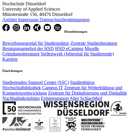
Hochschule Düsseldorf
University of Applied Sciences
Münsterstraße 156, 40476 Düsseldorf
Anfahrt
Impressum
Datenschutzbestimmungen
Dienstleistungen
Bewerbungsportal für Studienplätze
Zentrale Studienberatung
Beratungsangebot der HSD
HSD eCampus
Moodle
Gründungsberatung
Stellenwerk (Jobportal für Studierende)
Karriere
Einrichtungen
Studierenden Support Center (SSC)
Studienbüros
Hochschulbibliothek
Campus IT
Zentrum für Weiterbildung und
Kompetenzentwicklung
Zentrum für Digitalisierung und Digitalität
Nachhaltigkeitsbüro
Erinnerungsort Alter Schlachthof