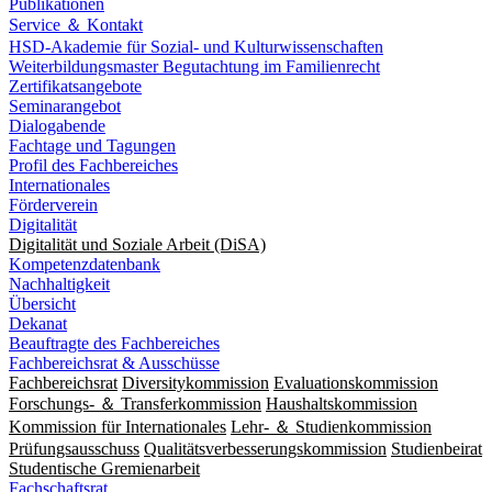
Publikationen
Service ＆ Kontakt
HSD-Akademie für Sozial- und Kulturwissenschaften
Weiterbildungsmaster Begutachtung im Familienrecht
Zertifikatsangebote
Seminarangebot
Dialogabende
Fachtage und Tagungen
Profil des Fachbereiches
Internationales
Förderverein
Digitalität
Digitalität und Soziale Arbeit (DiSA)
Kompetenzdatenbank
Nachhaltigkeit
Übersicht
Dekanat
Beauftragte des Fachbereiches
Fachbereichsrat & Ausschüsse
Fachbereichsrat
Diversitykommission
Evaluationskommission
Forschungs- ＆ Transferkommission
Haushaltskommission
Kommission für Internationales
Lehr- ＆ Studienkommission
Prüfungsausschuss
Qualitätsverbesserungskommission
Studienbeirat
Studentische Gremienarbeit
Fachschaftsrat