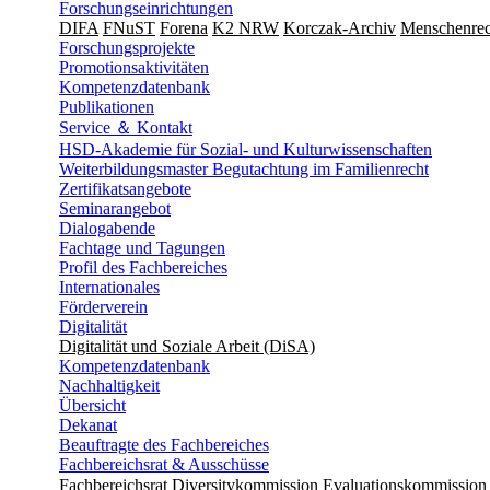
Forschungseinrichtungen
DIFA
FNuST
Forena
K2 NRW
Korczak-Archiv
Men­schen­rec
Forschungsprojekte
Promotionsaktivitäten
Kompetenzdatenbank
Publikationen
Service ＆ Kontakt
HSD-Akademie für Sozial- und Kulturwissenschaften
Weiterbildungsmaster Begutachtung im Familienrecht
Zertifikatsangebote
Seminarangebot
Dialogabende
Fachtage und Tagungen
Profil des Fachbereiches
Internationales
Förderverein
Digitalität
Digitalität und Soziale Arbeit (DiSA)
Kompetenzdatenbank
Nachhaltigkeit
Übersicht
Dekanat
Beauftragte des Fachbereiches
Fachbereichsrat & Ausschüsse
Fachbereichsrat
Diversitykommission
Evaluationskommission