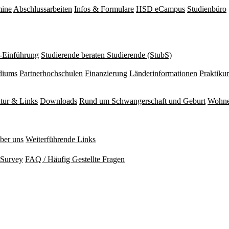
mine
Abschlussarbeiten
Infos & Formulare
HSD eCampus
Studienbüro
r-Einführung
Studierende beraten Studierende (StubS)
diums
Partnerhochschulen
Finanzierung
Länderinformationen
Praktiku
atur & Links
Downloads
Rund um Schwangerschaft und Geburt
Wohne
ber uns
Weiterführende Links
Survey
FAQ / Häufig Gestellte Fragen