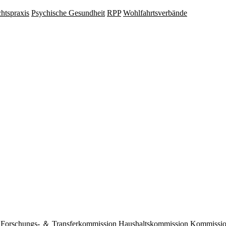
hts­praxis
Psy­chische Gesund­heit
RPP
Wohlfahrts­verbände
Forschungs- ＆ Transferkommission
Haushaltskommission
Kommission