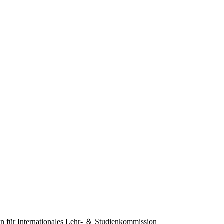
 für Internationales
Lehr- ＆ Studienkommission