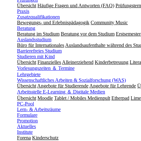
Übersicht
Häufige Fragen und Antworten (FAQ)
Prüfungster
Praxis
Zusatzqualifikationen
Bewegungs- und Erlebnispädagogik
Community Music
Beratung
Beratung im Studium
Beratung vor dem Studium
Erstsemeste
Auslandsstudium
Büro für Internationales
Auslandsaufenthalte während des Stu
Barrierefreies Studium
Studieren mit Kind
Übersicht
Finanzielles
Alleinerziehend
Kinderbetreuung
Liter
Vorlesungszeiten ＆ Termine
Lehrgebiete
Wissenschaftliches Arbeiten & Sozialforschung (WAS)
Übersicht
Angebote für Studierende
Angebote für Lehrende
Ü
Arbeitsstelle E-Learning ＆ Digitale Medien
Übersicht
Moodle
Tablet / Mobiles Medienpult
Etherpad
Lime
PC-Pool
Lern- & Arbeitsräume
Formulare
Promotion
Aktuelles
Institute
Forena
Kinderschutz