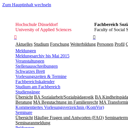
Zum Hauptinhalt wechseln
Hochschule
Hochschule Düsseldorf
Fachbereich Sozi
Düsseldorf
University of Applied Sciences
Faculty of Social 


Aktuelles
Studium
Forschung
Weiterbildung
Personen
Profil
G
Meldungen
Meldungsarchiv bis Mai 2015
Veranstaltungen
Stellenausschreibungen
Schwarzes Brett
Vorlesungszeiten & Termine
Fachbereichskalender
Studium am Fachbereich
Studiengänge
Übersicht
BA Sozialarbeit/Sozialpädagogik
BA Kindheitspäda
Beratung
MA Begut­ach­tung im Fami­lien­recht
MA Transformin
Kommentiertes Vorlesungsverzeichnis (KomVor)
Seminare
Übersicht
Häufige Fragen und Antworten (FAQ)
Seminarterm
Seminaranmeldung
Prüfungen