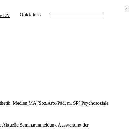
?!
Quicklinks
e
EN
thetik, Medien
MA [Soz.Arb./Päd. m. SP] Psychosoziale
e
Aktuelle Seminaranmeldung
Auswertung der