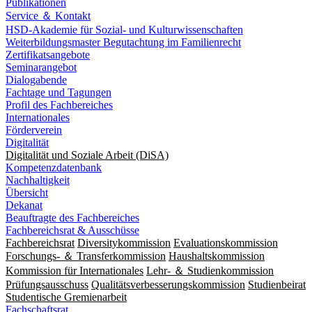
Publikationen
Service ＆ Kontakt
HSD-Akademie für Sozial- und Kulturwissenschaften
Weiterbildungsmaster Begutachtung im Familienrecht
Zertifikatsangebote
Seminarangebot
Dialogabende
Fachtage und Tagungen
Profil des Fachbereiches
Internationales
Förderverein
Digitalität
Digitalität und Soziale Arbeit (DiSA)
Kompetenzdatenbank
Nachhaltigkeit
Übersicht
Dekanat
Beauftragte des Fachbereiches
Fachbereichsrat & Ausschüsse
Fachbereichsrat
Diversitykommission
Evaluationskommission
Forschungs- ＆ Transferkommission
Haushaltskommission
Kommission für Internationales
Lehr- ＆ Studienkommission
Prüfungsausschuss
Qualitätsverbesserungskommission
Studienbeirat
Studentische Gremienarbeit
Fachschaftsrat