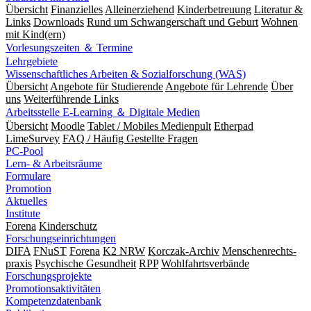
Übersicht
Finanzielles
Alleinerziehend
Kinderbetreuung
Literatur &
Links
Downloads
Rund um Schwangerschaft und Geburt
Wohnen
mit Kind(ern)
Vorlesungszeiten ＆ Termine
Lehrgebiete
Wissenschaftliches Arbeiten & Sozialforschung (WAS)
Übersicht
Angebote für Studierende
Angebote für Lehrende
Über
uns
Weiterführende Links
Arbeitsstelle E-Learning ＆ Digitale Medien
Übersicht
Moodle
Tablet / Mobiles Medienpult
Etherpad
LimeSurvey
FAQ / Häufig Gestellte Fragen
PC-Pool
Lern- & Arbeitsräume
Formulare
Promotion
Aktuelles
Institute
Forena
Kinderschutz
Forschungseinrichtungen
DIFA
FNuST
Forena
K2 NRW
Korczak-Archiv
Men­schen­rechts­
praxis
Psy­chische Gesund­heit
RPP
Wohlfahrts­verbände
Forschungsprojekte
Promotionsaktivitäten
Kompetenzdatenbank