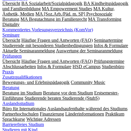
Übersicht
BA Sozialarbeit/Sozialpädagogik
BA Kindheitspädagogik
und Familienbildung
MA Empowerment Studies
MA Kultur,
Ästhetik, Medien
MA [Soz.Arb./Päd. m. SP] Psychosoziale
Beratung
MA Begut­ach­tung im Fami­lien­recht
MA Transforming
Digitality
Kommentiertes Vorlesungsverzeichnis (KomVor)
Seminare
Übersicht
Häufige Fragen und Antworten (FAQ)
Seminartermine
Studierende mit besonderen Studienbedingungen
Infos & Formulare
Aktuelle Seminaranmeldung
Auswertung der Seminaranmeldung
Prüfungen
Übersicht
Häufige Fragen und Antworten (FAQ)
Prüfungstermine
Abschlussarbeiten
Infos & Formulare
HSD eCampus
Studienbüro
Praxis
Zusatzqualifikationen
Bewegungs- und Erlebnispädagogik
Community Music
Beratung
Beratung im Studium
Beratung vor dem Studium
Erstsemester-
Einführung
Studierende beraten Studierende (StubS)
Auslandsstudium
Büro für Internationales
Auslandsaufenthalte während des Studiums
Partnerhochschulen
Finanzierung
Länderinformationen
Praktikum
Sprachkurse
Wichtige Adressen
Barrierefreies Studium
Studieren mit Kind