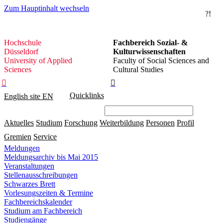
Zum Hauptinhalt wechseln
?!
Hochschule
Hochschule
Fachbereich Sozial- &
Düsseldorf
Düsseldorf
Kulturwissenschaften
University of Applied
Faculty of Social Sciences and
Sciences
Cultural Studies


Quicklinks
English site
EN
Aktuelles
Studium
Forschung
Weiterbildung
Personen
Profil
Gremien
Service
Meldungen
Meldungsarchiv bis Mai 2015
Veranstaltungen
Stellenausschreibungen
Schwarzes Brett
Vorlesungszeiten & Termine
Fachbereichskalender
Studium am Fachbereich
Studiengänge