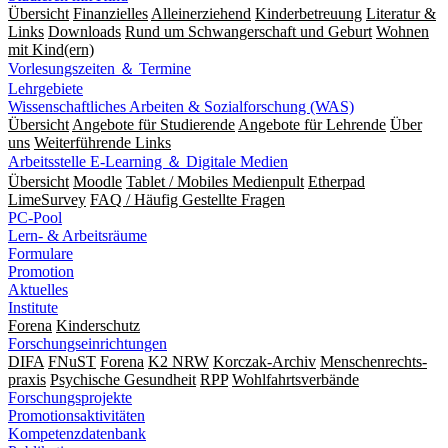
Übersicht
Finanzielles
Alleinerziehend
Kinderbetreuung
Literatur &
Links
Downloads
Rund um Schwangerschaft und Geburt
Wohnen
mit Kind(ern)
Vorlesungszeiten ＆ Termine
Lehrgebiete
Wissenschaftliches Arbeiten & Sozialforschung (WAS)
Übersicht
Angebote für Studierende
Angebote für Lehrende
Über
uns
Weiterführende Links
Arbeitsstelle E-Learning ＆ Digitale Medien
Übersicht
Moodle
Tablet / Mobiles Medienpult
Etherpad
LimeSurvey
FAQ / Häufig Gestellte Fragen
PC-Pool
Lern- & Arbeitsräume
Formulare
Promotion
Aktuelles
Institute
Forena
Kinderschutz
Forschungseinrichtungen
DIFA
FNuST
Forena
K2 NRW
Korczak-Archiv
Men­schen­rechts­
praxis
Psy­chische Gesund­heit
RPP
Wohlfahrts­verbände
Forschungsprojekte
Promotionsaktivitäten
Kompetenzdatenbank