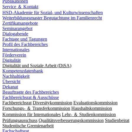
Publikationen
Service ＆ Kontakt
HSD-Akademie für Sozial- und Kulturwissenschaften
Weiterbildungsmaster Begutachtung im Familienrecht
Zertifikatsangebote
Seminarangebot
Dialogabende
Fachtage und Tagungen
Profil des Fachbereiches
Internationales
Förderverein
Digitalität
Digitalität und Soziale Arbeit (DiSA)
Kompetenzdatenbank
Nachhaltigkeit
Übersicht
Dekanat
Beauftragte des Fachbereiches
Fachbereichsrat & Ausschüsse
Fachbereichsrat
Diversitykommission
Evaluationskommission
Forschungs- ＆ Transferkommission
Haushaltskommission
Kommission für Internationales
Lehr- ＆ Studienkommission
Prüfungsausschuss
Qualitätsverbesserungskommission
Studienbeirat
Studentische Gremienarbeit
Fachschaftsrat