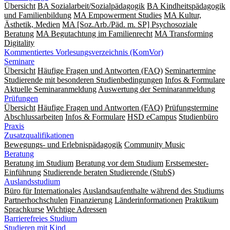
Übersicht
BA Sozialarbeit/Sozialpädagogik
BA Kindheitspädagogik
und Familienbildung
MA Empowerment Studies
MA Kultur,
Ästhetik, Medien
MA [Soz.Arb./Päd. m. SP] Psychosoziale
Beratung
MA Begut­ach­tung im Fami­lien­recht
MA Transforming
Digitality
Kommentiertes Vorlesungsverzeichnis (KomVor)
Seminare
Übersicht
Häufige Fragen und Antworten (FAQ)
Seminartermine
Studierende mit besonderen Studienbedingungen
Infos & Formulare
Aktuelle Seminaranmeldung
Auswertung der Seminaranmeldung
Prüfungen
Übersicht
Häufige Fragen und Antworten (FAQ)
Prüfungstermine
Abschlussarbeiten
Infos & Formulare
HSD eCampus
Studienbüro
Praxis
Zusatzqualifikationen
Bewegungs- und Erlebnispädagogik
Community Music
Beratung
Beratung im Studium
Beratung vor dem Studium
Erstsemester-
Einführung
Studierende beraten Studierende (StubS)
Auslandsstudium
Büro für Internationales
Auslandsaufenthalte während des Studiums
Partnerhochschulen
Finanzierung
Länderinformationen
Praktikum
Sprachkurse
Wichtige Adressen
Barrierefreies Studium
Studieren mit Kind