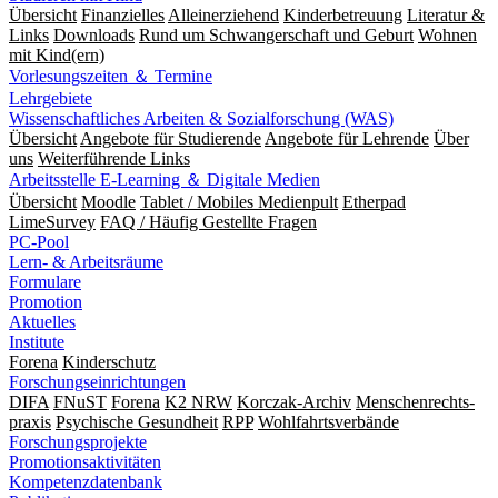
Übersicht
Finanzielles
Alleinerziehend
Kinderbetreuung
Literatur &
Links
Downloads
Rund um Schwangerschaft und Geburt
Wohnen
mit Kind(ern)
Vorlesungszeiten ＆ Termine
Lehrgebiete
Wissenschaftliches Arbeiten & Sozialforschung (WAS)
Übersicht
Angebote für Studierende
Angebote für Lehrende
Über
uns
Weiterführende Links
Arbeitsstelle E-Learning ＆ Digitale Medien
Übersicht
Moodle
Tablet / Mobiles Medienpult
Etherpad
LimeSurvey
FAQ / Häufig Gestellte Fragen
PC-Pool
Lern- & Arbeitsräume
Formulare
Promotion
Aktuelles
Institute
Forena
Kinderschutz
Forschungseinrichtungen
DIFA
FNuST
Forena
K2 NRW
Korczak-Archiv
Men­schen­rechts­
praxis
Psy­chische Gesund­heit
RPP
Wohlfahrts­verbände
Forschungsprojekte
Promotionsaktivitäten
Kompetenzdatenbank