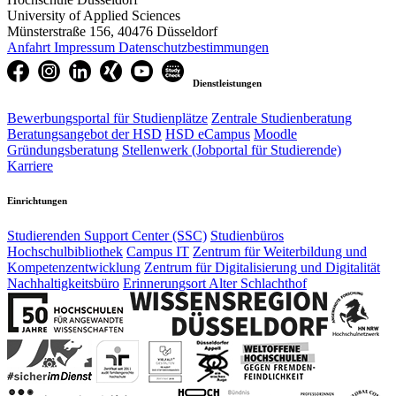
University of Applied Sciences
Münsterstraße 156, 40476 Düsseldorf
Anfahrt
Impressum
Datenschutzbestimmungen
Dienstleistungen
Bewerbungsportal für Studienplätze
Zentrale Studienberatung
Beratungsangebot der HSD
HSD eCampus
Moodle
Gründungsberatung
Stellenwerk (Jobportal für Studierende)
Karriere
Einrichtungen
Studierenden Support Center (SSC)
Studienbüros
Hochschulbibliothek
Campus IT
Zentrum für Weiterbildung und
Kompetenzentwicklung
Zentrum für Digitalisierung und Digitalität
Nachhaltigkeitsbüro
Erinnerungsort Alter Schlachthof