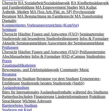
Übersicht
BA Sozialarbeit/Sozialpädagogik
BA Kindheitspädagogik
und Familienbildung
MA Empowerment Studies
MA Kultur,
Ästhetik, Medien
MA [Soz.Arb./Päd. m. SP] Psychosoziale
Beratung
MA Begut­ach­tung im Fami­lien­recht
MA Transforming
Digitality
Kommentiertes Vorlesungsverzeichnis (KomVor)
Seminare
Übersicht
Häufige Fragen und Antworten (FAQ)
Seminartermine
Studierende mit besonderen Studienbedingungen
Infos & Formulare
Aktuelle Seminaranmeldung
Auswertung der Seminaranmeldung
Prüfungen
Übersicht
Häufige Fragen und Antworten (FAQ)
Prüfungstermine
Abschlussarbeiten
Infos & Formulare
HSD eCampus
Studienbüro
Praxis
Zusatzqualifikationen
Bewegungs- und Erlebnispädagogik
Community Music
Beratung
Beratung im Studium
Beratung vor dem Studium
Erstsemester-
Einführung
Studierende beraten Studierende (StubS)
Auslandsstudium
Büro für Internationales
Auslandsaufenthalte während des Studiums
Partnerhochschulen
Finanzierung
Länderinformationen
Praktikum
Sprachkurse
Wichtige Adressen
Barrierefreies Studium
Studieren mit Kind