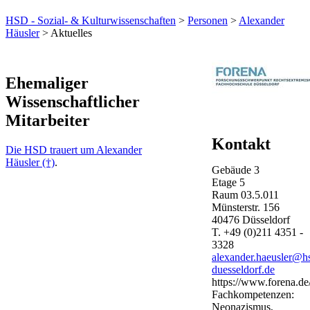
HSD - Sozial- & Kulturwissenschaften
>
Personen
>
Alexander
Häusler
> Aktuelles
Ehemaliger
Wissenschaftlicher
Mitarbeiter​​
Kontakt
Die HSD trauert um Alexander
Häusler (†)
.
Gebäude
3
Etage
5
Raum
03.5.011
Münsterstr.
156
40476
Düsseldorf
T.
+49 (0)211 4351 -
3328
alexander.haeusler@h
duesseldorf.de
https://www.forena.de
Fachkompetenzen:
Neonazismus,