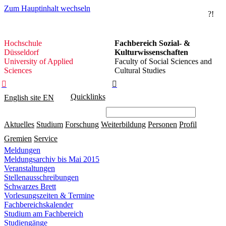
Zum Hauptinhalt wechseln
?!
Hochschule
Hochschule
Fachbereich Sozial- &
Düsseldorf
Düsseldorf
Kulturwissenschaften
University of Applied
Faculty of Social Sciences and
Sciences
Cultural Studies


Quicklinks
English site
EN
Aktuelles
Studium
Forschung
Weiterbildung
Personen
Profil
Gremien
Service
Meldungen
Meldungsarchiv bis Mai 2015
Veranstaltungen
Stellenausschreibungen
Schwarzes Brett
Vorlesungszeiten & Termine
Fachbereichskalender
Studium am Fachbereich
Studiengänge