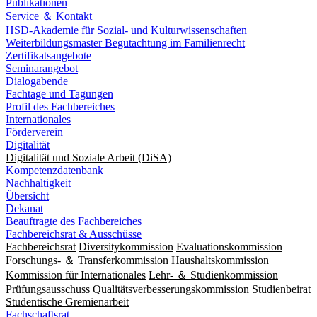
Publikationen
Service ＆ Kontakt
HSD-Akademie für Sozial- und Kulturwissenschaften
Weiterbildungsmaster Begutachtung im Familienrecht
Zertifikatsangebote
Seminarangebot
Dialogabende
Fachtage und Tagungen
Profil des Fachbereiches
Internationales
Förderverein
Digitalität
Digitalität und Soziale Arbeit (DiSA)
Kompetenzdatenbank
Nachhaltigkeit
Übersicht
Dekanat
Beauftragte des Fachbereiches
Fachbereichsrat & Ausschüsse
Fachbereichsrat
Diversitykommission
Evaluationskommission
Forschungs- ＆ Transferkommission
Haushaltskommission
Kommission für Internationales
Lehr- ＆ Studienkommission
Prüfungsausschuss
Qualitätsverbesserungskommission
Studienbeirat
Studentische Gremienarbeit
Fachschaftsrat