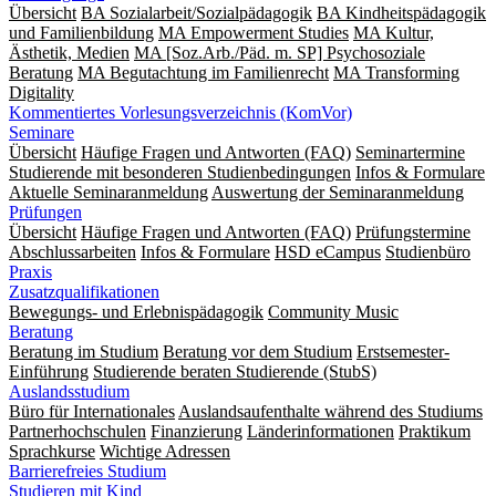
Übersicht
BA Sozialarbeit/Sozialpädagogik
BA Kindheitspädagogik
und Familienbildung
MA Empowerment Studies
MA Kultur,
Ästhetik, Medien
MA [Soz.Arb./Päd. m. SP] Psychosoziale
Beratung
MA Begut­ach­tung im Fami­lien­recht
MA Transforming
Digitality
Kommentiertes Vorlesungsverzeichnis (KomVor)
Seminare
Übersicht
Häufige Fragen und Antworten (FAQ)
Seminartermine
Studierende mit besonderen Studienbedingungen
Infos & Formulare
Aktuelle Seminaranmeldung
Auswertung der Seminaranmeldung
Prüfungen
Übersicht
Häufige Fragen und Antworten (FAQ)
Prüfungstermine
Abschlussarbeiten
Infos & Formulare
HSD eCampus
Studienbüro
Praxis
Zusatzqualifikationen
Bewegungs- und Erlebnispädagogik
Community Music
Beratung
Beratung im Studium
Beratung vor dem Studium
Erstsemester-
Einführung
Studierende beraten Studierende (StubS)
Auslandsstudium
Büro für Internationales
Auslandsaufenthalte während des Studiums
Partnerhochschulen
Finanzierung
Länderinformationen
Praktikum
Sprachkurse
Wichtige Adressen
Barrierefreies Studium
Studieren mit Kind