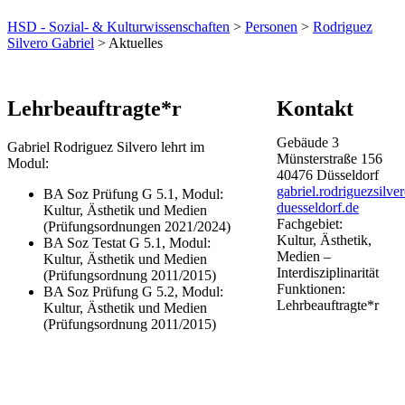
HSD - Sozial- & Kulturwissenschaften
>
Personen
>
Rodriguez
Silvero Gabriel
> Aktuelles
​Lehrbeauftragte*r​​
Kontakt
Gebäude
3
Gabriel Rodriguez Silvero lehrt im
Münsterstraße
156
Modul:
40476
Düsseldorf
gabriel.rodriguezsilv
BA Soz Prüfung G 5.1, Modul:
duesseldorf.de
Kultur, Ästhetik und Medien
Fachgebiet:
(Prüfungsordnungen 2021/2024)
Kultur, Ästhetik,
BA Soz Testat G 5.1, Modul:
Medien –
Kultur, Ästhetik und Medien
Interdisziplinarität
(Prüfungsordnung 2011/2015)
Funktionen:
BA Soz Prüfung G 5.2, Modul:
Lehrbeauftragte*r
Kultur, Ästhetik und Medien
(Prüfungsordnung 2011/2015)