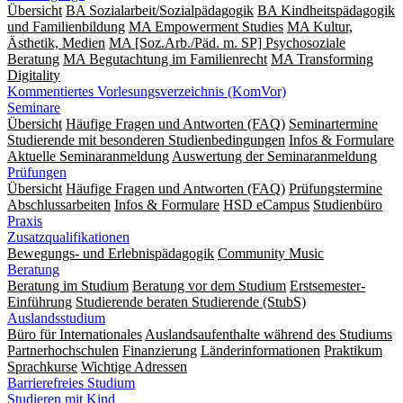
Übersicht
BA Sozialarbeit/Sozialpädagogik
BA Kindheitspädagogik
und Familienbildung
MA Empowerment Studies
MA Kultur,
Ästhetik, Medien
MA [Soz.Arb./Päd. m. SP] Psychosoziale
Beratung
MA Begut­ach­tung im Fami­lien­recht
MA Transforming
Digitality
Kommentiertes Vorlesungsverzeichnis (KomVor)
Seminare
Übersicht
Häufige Fragen und Antworten (FAQ)
Seminartermine
Studierende mit besonderen Studienbedingungen
Infos & Formulare
Aktuelle Seminaranmeldung
Auswertung der Seminaranmeldung
Prüfungen
Übersicht
Häufige Fragen und Antworten (FAQ)
Prüfungstermine
Abschlussarbeiten
Infos & Formulare
HSD eCampus
Studienbüro
Praxis
Zusatzqualifikationen
Bewegungs- und Erlebnispädagogik
Community Music
Beratung
Beratung im Studium
Beratung vor dem Studium
Erstsemester-
Einführung
Studierende beraten Studierende (StubS)
Auslandsstudium
Büro für Internationales
Auslandsaufenthalte während des Studiums
Partnerhochschulen
Finanzierung
Länderinformationen
Praktikum
Sprachkurse
Wichtige Adressen
Barrierefreies Studium
Studieren mit Kind