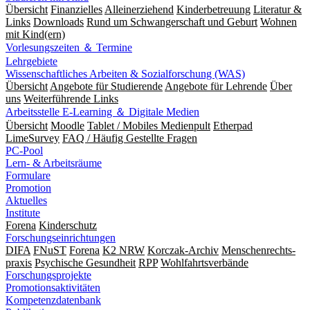
Übersicht
Finanzielles
Alleinerziehend
Kinderbetreuung
Literatur &
Links
Downloads
Rund um Schwangerschaft und Geburt
Wohnen
mit Kind(ern)
Vorlesungszeiten ＆ Termine
Lehrgebiete
Wissenschaftliches Arbeiten & Sozialforschung (WAS)
Übersicht
Angebote für Studierende
Angebote für Lehrende
Über
uns
Weiterführende Links
Arbeitsstelle E-Learning ＆ Digitale Medien
Übersicht
Moodle
Tablet / Mobiles Medienpult
Etherpad
LimeSurvey
FAQ / Häufig Gestellte Fragen
PC-Pool
Lern- & Arbeitsräume
Formulare
Promotion
Aktuelles
Institute
Forena
Kinderschutz
Forschungseinrichtungen
DIFA
FNuST
Forena
K2 NRW
Korczak-Archiv
Men­schen­rechts­
praxis
Psy­chische Gesund­heit
RPP
Wohlfahrts­verbände
Forschungsprojekte
Promotionsaktivitäten
Kompetenzdatenbank