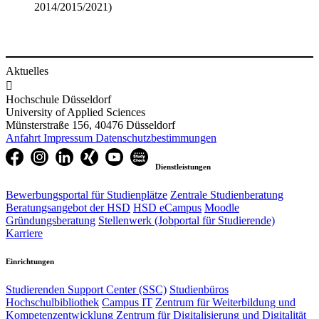
2014/2015/2021)
Aktuelles

Hochschule Düsseldorf
University of Applied Sciences
Münsterstraße 156, 40476 Düsseldorf
Anfahrt
Impressum
Datenschutzbestimmungen
Dienstleistungen
Bewerbungsportal für Studienplätze
Zentrale Studienberatung
Beratungsangebot der HSD
HSD eCampus
Moodle
Gründungsberatung
Stellenwerk (Jobportal für Studierende)
Karriere
Einrichtungen
Studierenden Support Center (SSC)
Studienbüros
Hochschulbibliothek
Campus IT
Zentrum für Weiterbildung und
Kompetenzentwicklung
Zentrum für Digitalisierung und Digitalität