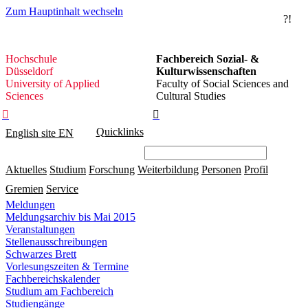
Zum Hauptinhalt wechseln
?!
Hochschule
Hochschule
Fachbereich Sozial- &
Düsseldorf
Düsseldorf
Kulturwissenschaften
University of Applied
Faculty of Social Sciences and
Sciences
Cultural Studies


Quicklinks
English site
EN
Aktuelles
Studium
Forschung
Weiterbildung
Personen
Profil
Gremien
Service
Meldungen
Meldungsarchiv bis Mai 2015
Veranstaltungen
Stellenausschreibungen
Schwarzes Brett
Vorlesungszeiten & Termine
Fachbereichskalender
Studium am Fachbereich
Studiengänge