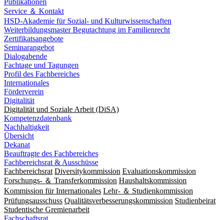
Publikationen
Service ＆ Kontakt
HSD-Akademie für Sozial- und Kulturwissenschaften
Weiterbildungsmaster Begutachtung im Familienrecht
Zertifikatsangebote
Seminarangebot
Dialogabende
Fachtage und Tagungen
Profil des Fachbereiches
Internationales
Förderverein
Digitalität
Digitalität und Soziale Arbeit (DiSA)
Kompetenzdatenbank
Nachhaltigkeit
Übersicht
Dekanat
Beauftragte des Fachbereiches
Fachbereichsrat & Ausschüsse
Fachbereichsrat
Diversitykommission
Evaluationskommission
Forschungs- ＆ Transferkommission
Haushaltskommission
Kommission für Internationales
Lehr- ＆ Studienkommission
Prüfungsausschuss
Qualitätsverbesserungskommission
Studienbeirat
Studentische Gremienarbeit
Fachschaftsrat