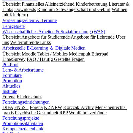
Übersicht
Finanzielles
Alleinerziehend
Kinderbetreuung
Literatur &
Links
Downloads
Rund um Schwangerschaft und Geburt
Wohnen
mit Kind(ern)
Vorlesungszeiten ＆ Termine
Lehrgebiete
Wissenschaftliches Arbeiten & Sozialforschung (WAS)
Übersicht
Angebote für Studierende
Angebote für Lehrende
Über
uns
Weiterführende Links
Arbeitsstelle E-Learning ＆ Digitale Medien
Übersicht
Moodle
Tablet / Mobiles Medienpult
Etherpad
LimeSurvey
FAQ / Häufig Gestellte Fragen
PC-Pool
Lern- & Arbeitsräume
Formulare
Promotion
Aktuelles
Institute
Forena
Kinderschutz
Forschungseinrichtungen
DIFA
FNuST
Forena
K2 NRW
Korczak-Archiv
Men­schen­rechts­
praxis
Psy­chische Gesund­heit
RPP
Wohlfahrts­verbände
Forschungsprojekte
Promotionsaktivitäten
Kompetenzdatenbank