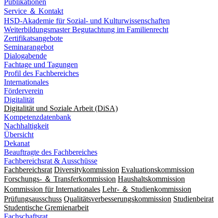
Publikationen
Service ＆ Kontakt
HSD-Akademie für Sozial- und Kulturwissenschaften
Weiterbildungsmaster Begutachtung im Familienrecht
Zertifikatsangebote
Seminarangebot
Dialogabende
Fachtage und Tagungen
Profil des Fachbereiches
Internationales
Förderverein
Digitalität
Digitalität und Soziale Arbeit (DiSA)
Kompetenzdatenbank
Nachhaltigkeit
Übersicht
Dekanat
Beauftragte des Fachbereiches
Fachbereichsrat & Ausschüsse
Fachbereichsrat
Diversitykommission
Evaluationskommission
Forschungs- ＆ Transferkommission
Haushaltskommission
Kommission für Internationales
Lehr- ＆ Studienkommission
Prüfungsausschuss
Qualitätsverbesserungskommission
Studienbeirat
Studentische Gremienarbeit
Fachschaftsrat