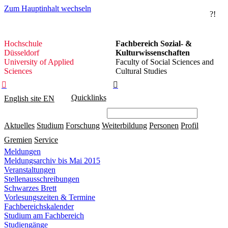
Zum Hauptinhalt wechseln
?!
Hochschule
Hochschule
Fachbereich Sozial- &
Düsseldorf
Düsseldorf
Kulturwissenschaften
University of Applied
Faculty of Social Sciences and
Sciences
Cultural Studies


Quicklinks
English site
EN
Aktuelles
Studium
Forschung
Weiterbildung
Personen
Profil
Gremien
Service
Meldungen
Meldungsarchiv bis Mai 2015
Veranstaltungen
Stellenausschreibungen
Schwarzes Brett
Vorlesungszeiten & Termine
Fachbereichskalender
Studium am Fachbereich
Studiengänge