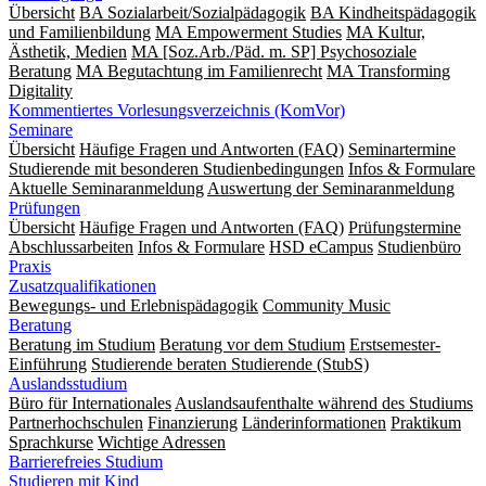
Übersicht
BA Sozialarbeit/Sozialpädagogik
BA Kindheitspädagogik
und Familienbildung
MA Empowerment Studies
MA Kultur,
Ästhetik, Medien
MA [Soz.Arb./Päd. m. SP] Psychosoziale
Beratung
MA Begut­ach­tung im Fami­lien­recht
MA Transforming
Digitality
Kommentiertes Vorlesungsverzeichnis (KomVor)
Seminare
Übersicht
Häufige Fragen und Antworten (FAQ)
Seminartermine
Studierende mit besonderen Studienbedingungen
Infos & Formulare
Aktuelle Seminaranmeldung
Auswertung der Seminaranmeldung
Prüfungen
Übersicht
Häufige Fragen und Antworten (FAQ)
Prüfungstermine
Abschlussarbeiten
Infos & Formulare
HSD eCampus
Studienbüro
Praxis
Zusatzqualifikationen
Bewegungs- und Erlebnispädagogik
Community Music
Beratung
Beratung im Studium
Beratung vor dem Studium
Erstsemester-
Einführung
Studierende beraten Studierende (StubS)
Auslandsstudium
Büro für Internationales
Auslandsaufenthalte während des Studiums
Partnerhochschulen
Finanzierung
Länderinformationen
Praktikum
Sprachkurse
Wichtige Adressen
Barrierefreies Studium
Studieren mit Kind