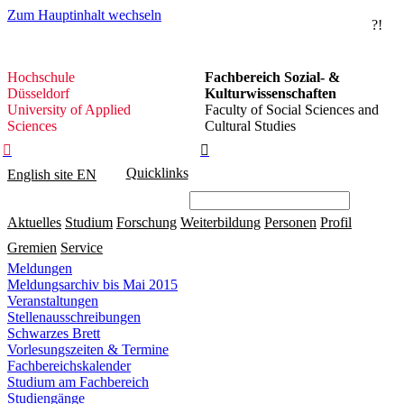
Zum Hauptinhalt wechseln
?!
Hochschule
Hochschule
Fachbereich Sozial- &
Düsseldorf
Düsseldorf
Kulturwissenschaften
University of Applied
Faculty of Social Sciences and
Sciences
Cultural Studies


Quicklinks
English site
EN
Aktuelles
Studium
Forschung
Weiterbildung
Personen
Profil
Gremien
Service
Meldungen
Meldungsarchiv bis Mai 2015
Veranstaltungen
Stellenausschreibungen
Schwarzes Brett
Vorlesungszeiten & Termine
Fachbereichskalender
Studium am Fachbereich
Studiengänge