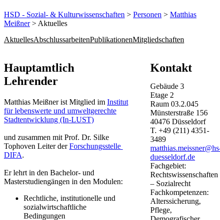
HSD - Sozial- & Kulturwissenschaften
>
Personen
>
Matthias
Meißner
> Aktuelles
Aktuelles
Abschlussarbeiten
Publikationen
Mitgliedschaften
​​​​​​Hauptamtlich​
Kontakt
Lehrender
Gebäude
3
Etage
2
Matthias Meißner ist Mitglied im
Institut
Raum
03.2.045
für lebenswerte und umweltgerechte
Münsterstraße
156
Stadtentwicklung (In-LUST)​
40476
Düsseldorf
T.
+49 (211) 4351-
​und zusammen mit Prof. Dr. Silke
3489
Tophoven Leiter der
Forschungsstelle ​
matthias.meissner@hs
DIFA​
.
duesseldorf.de
Fachgebiet:
Er lehrt in den Bachelor- und
Rechtswissenschaften
Masterstudiengängen in den Modulen​:​
– Sozialrecht
Fachkompetenzen:
​​Rechtliche, institutionelle und
Alterssicherung,
sozialwirtschaftliche
Pflege,
Bedingungen
Demografischer