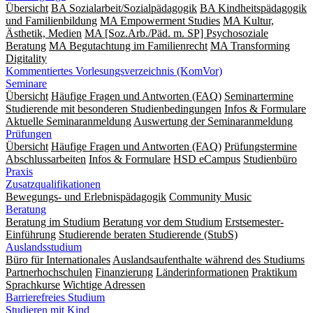
Übersicht
BA Sozialarbeit/Sozialpädagogik
BA Kindheitspädagogik
und Familienbildung
MA Empowerment Studies
MA Kultur,
Ästhetik, Medien
MA [Soz.Arb./Päd. m. SP] Psychosoziale
Beratung
MA Begut­ach­tung im Fami­lien­recht
MA Transforming
Digitality
Kommentiertes Vorlesungsverzeichnis (KomVor)
Seminare
Übersicht
Häufige Fragen und Antworten (FAQ)
Seminartermine
Studierende mit besonderen Studienbedingungen
Infos & Formulare
Aktuelle Seminaranmeldung
Auswertung der Seminaranmeldung
Prüfungen
Übersicht
Häufige Fragen und Antworten (FAQ)
Prüfungstermine
Abschlussarbeiten
Infos & Formulare
HSD eCampus
Studienbüro
Praxis
Zusatzqualifikationen
Bewegungs- und Erlebnispädagogik
Community Music
Beratung
Beratung im Studium
Beratung vor dem Studium
Erstsemester-
Einführung
Studierende beraten Studierende (StubS)
Auslandsstudium
Büro für Internationales
Auslandsaufenthalte während des Studiums
Partnerhochschulen
Finanzierung
Länderinformationen
Praktikum
Sprachkurse
Wichtige Adressen
Barrierefreies Studium
Studieren mit Kind