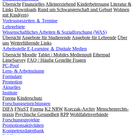
Übersicht
Finanzielles
Alleinerziehend
Kinderbetreuung
Literatur &
Links
Downloads
Rund um Schwangerschaft und Geburt
Wohnen
mit Kind(ern)
Vorlesungszeiten ＆ Termine
Lehrgebiete
Wissenschaftliches Arbeiten & Sozialforschung (WAS)
Übersicht
Angebote für Studierende
Angebote für Lehrende
Über
uns
Weiterführende Links
Arbeitsstelle E-Learning ＆ Digitale Medien
Übersicht
Moodle
Tablet / Mobiles Medienpult
Etherpad
LimeSurvey
FAQ / Häufig Gestellte Fragen
PC-Pool
Lern- & Arbeitsräume
Formulare
Promotion
Aktuelles
Institute
Forena
Kinderschutz
Forschungseinrichtungen
DIFA
FNuST
Forena
K2 NRW
Korczak-Archiv
Men­schen­rechts­
praxis
Psy­chische Gesund­heit
RPP
Wohlfahrts­verbände
Forschungsprojekte
Promotionsaktivitäten
Kompetenzdatenbank