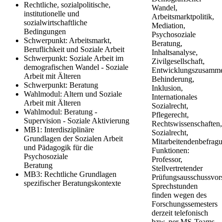
Rechtliche, sozialpolitische,
Wandel,
institutionelle und
Arbeitsmarktpolitik,
sozialwirtschaftliche
Mediation,
Bedingungen
Psychosoziale
Schwerpunkt: Arbeitsmarkt,
Beratung,
Beruflichkeit und Soziale Arbeit
Inhaltsanalyse,
Schwerpunkt: Soziale Arbeit im
Zivilgesellschaft,
demografischen Wandel - Soziale
Entwicklungszusamme
Arbeit mit Älteren
Behinderung,
Schwerpun​kt: Beratung
Inklusion,
Wahlmodul: Altern und Soziale
Internationales
Arbeit mit Älteren
Sozialrecht,
​​Wahlmodul: Beratung -
Pflegerecht,
Supervision - Soziale Aktivierung
Rechtswissenschaften
MB1: Interdisziplinäre
Sozialrecht,
Grundlagen der Sozialen Arbeit
Mitarbeitendenbefrag
und Pädagogik für die
Funktionen:
Psychosoziale
Professor,
Beratung
Stellvertretender
MB3: Rechtliche Grundlagen
Prüfungsausschussvor
spezifischer Beratungskontexte
Sprechstunden
finden wegen des
Forschungssemesters
derzeit telefonisch
bzw. per MS-Teams