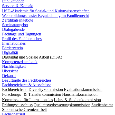
Publikationen
Service ＆ Kontakt
HSD-Akademie für Sozial- und Kulturwissenschaften
Weiterbildungsmaster Begutachtung im Familienrecht
Zertifikatsangebote
Seminarangebot
Dialogabende
Fachtage und Tagungen
Profil des Fachbereiches
Internationales
Förderverein
Digitalität
Digitalität und Soziale Arbeit (DiSA)
Kompetenzdatenbank
Nachhaltigkeit
Übersicht
Dekanat
Beauftragte des Fachbereiches
Fachbereichsrat & Ausschüsse
Fachbereichsrat
Diversitykommission
Evaluationskommission
Forschungs- ＆ Transferkommission
Haushaltskommission
Kommission für Internationales
Lehr- ＆ Studienkommission
Prüfungsausschuss
Qualitätsverbesserungskommission
Studienbeirat
Studentische Gremienarbeit
Fachschaftsrat