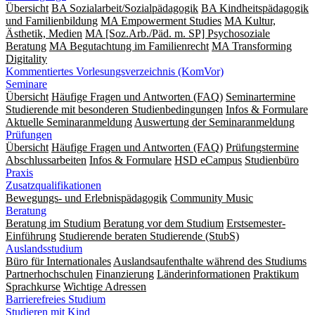
Übersicht
BA Sozialarbeit/Sozialpädagogik
BA Kindheitspädagogik
und Familienbildung
MA Empowerment Studies
MA Kultur,
Ästhetik, Medien
MA [Soz.Arb./Päd. m. SP] Psychosoziale
Beratung
MA Begut­ach­tung im Fami­lien­recht
MA Transforming
Digitality
Kommentiertes Vorlesungsverzeichnis (KomVor)
Seminare
Übersicht
Häufige Fragen und Antworten (FAQ)
Seminartermine
Studierende mit besonderen Studienbedingungen
Infos & Formulare
Aktuelle Seminaranmeldung
Auswertung der Seminaranmeldung
Prüfungen
Übersicht
Häufige Fragen und Antworten (FAQ)
Prüfungstermine
Abschlussarbeiten
Infos & Formulare
HSD eCampus
Studienbüro
Praxis
Zusatzqualifikationen
Bewegungs- und Erlebnispädagogik
Community Music
Beratung
Beratung im Studium
Beratung vor dem Studium
Erstsemester-
Einführung
Studierende beraten Studierende (StubS)
Auslandsstudium
Büro für Internationales
Auslandsaufenthalte während des Studiums
Partnerhochschulen
Finanzierung
Länderinformationen
Praktikum
Sprachkurse
Wichtige Adressen
Barrierefreies Studium
Studieren mit Kind