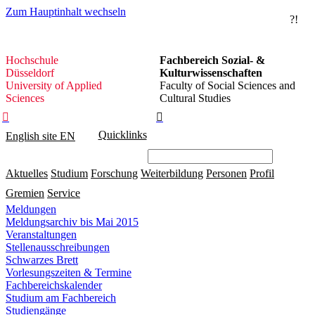
Zum Hauptinhalt wechseln
?!
Hochschule
Hochschule
Fachbereich Sozial- &
Düsseldorf
Düsseldorf
Kulturwissenschaften
University of Applied
Faculty of Social Sciences and
Sciences
Cultural Studies


Quicklinks
English site
EN
Aktuelles
Studium
Forschung
Weiterbildung
Personen
Profil
Gremien
Service
Meldungen
Meldungsarchiv bis Mai 2015
Veranstaltungen
Stellenausschreibungen
Schwarzes Brett
Vorlesungszeiten & Termine
Fachbereichskalender
Studium am Fachbereich
Studiengänge