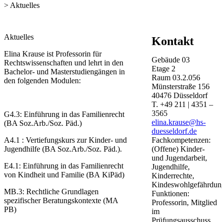
> Aktuelles
​​​​​​​​​​​​​​​​​​​​​Aktuelles
Kontakt
​Elina Krause ist Professorin für
Gebäude
03
Rechtswissenschaften und lehrt in den
Etage
2
Bachelor- und Masterstudiengängen in
Raum
03.2.056
den folgenden Modulen:
Münsterstraße
156
40476
Düsseldorf
T.
+49 211 | 4351 –
3565
G4.3: Einführung in das Familienrecht
elina.krause@hs-
(BA Soz.Arb./Soz. Päd.)​
duesseldorf.de
Fachkompetenzen:
A4.1 : Vertiefun​​gskurs zur Kinder- und
(Offene) Kinder-
Jugendhilfe (BA Soz.Arb./Soz. Päd.)​.​
und Jugendarbeit,
E4.1: Einführung in das Familienrecht
Jugendhilfe,
von Kindheit und Familie (BA KiPäd)
Kinderrechte,
Kindeswohlgefährdun
MB.3: Rechtliche Grundlagen
Funktionen:
spezifischer Beratungskontexte (MA
Professorin, Mitglied
PB)​
im
Prüfungsausschuss,