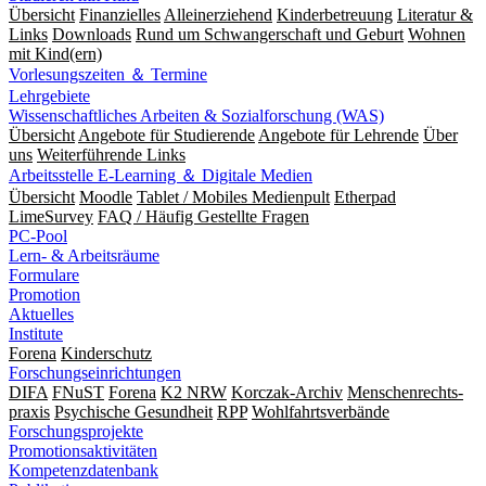
Übersicht
Finanzielles
Alleinerziehend
Kinderbetreuung
Literatur &
Links
Downloads
Rund um Schwangerschaft und Geburt
Wohnen
mit Kind(ern)
Vorlesungszeiten ＆ Termine
Lehrgebiete
Wissenschaftliches Arbeiten & Sozialforschung (WAS)
Übersicht
Angebote für Studierende
Angebote für Lehrende
Über
uns
Weiterführende Links
Arbeitsstelle E-Learning ＆ Digitale Medien
Übersicht
Moodle
Tablet / Mobiles Medienpult
Etherpad
LimeSurvey
FAQ / Häufig Gestellte Fragen
PC-Pool
Lern- & Arbeitsräume
Formulare
Promotion
Aktuelles
Institute
Forena
Kinderschutz
Forschungseinrichtungen
DIFA
FNuST
Forena
K2 NRW
Korczak-Archiv
Men­schen­rechts­
praxis
Psy­chische Gesund­heit
RPP
Wohlfahrts­verbände
Forschungsprojekte
Promotionsaktivitäten
Kompetenzdatenbank