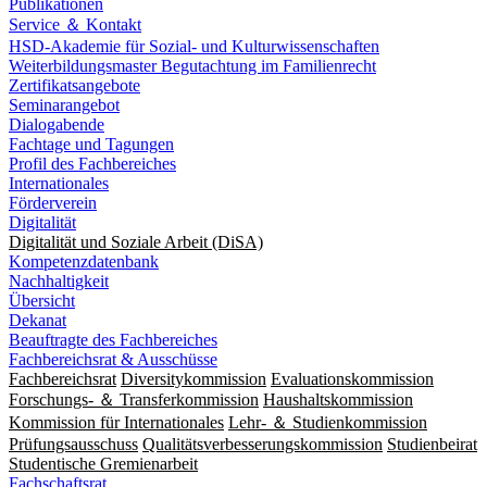
Publikationen
Service ＆ Kontakt
HSD-Akademie für Sozial- und Kulturwissenschaften
Weiterbildungsmaster Begutachtung im Familienrecht
Zertifikatsangebote
Seminarangebot
Dialogabende
Fachtage und Tagungen
Profil des Fachbereiches
Internationales
Förderverein
Digitalität
Digitalität und Soziale Arbeit (DiSA)
Kompetenzdatenbank
Nachhaltigkeit
Übersicht
Dekanat
Beauftragte des Fachbereiches
Fachbereichsrat & Ausschüsse
Fachbereichsrat
Diversitykommission
Evaluationskommission
Forschungs- ＆ Transferkommission
Haushaltskommission
Kommission für Internationales
Lehr- ＆ Studienkommission
Prüfungsausschuss
Qualitätsverbesserungskommission
Studienbeirat
Studentische Gremienarbeit
Fachschaftsrat