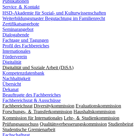
Publikationen
Service ＆ Kontakt
HSD-Akademie für Sozial- und Kulturwissenschaften
Weiterbildungsmaster Begutachtung im Familienrecht
Zertifikatsangebote
Seminarangebot
Dialogabende
Fachtage und Tagungen
Profil des Fachbereiches
Internationales
Förderverein
Digitalität
Digitalität und Soziale Arbeit (DiSA)
Kompetenzdatenbank
Nachhaltigkeit
Übersicht
Dekanat
Beauftragte des Fachbereiches
Fachbereichsrat & Ausschüsse
Fachbereichsrat
Diversitykommission
Evaluationskommission
Forschungs- ＆ Transferkommission
Haushaltskommission
Kommission für Internationales
Lehr- ＆ Studienkommission
Prüfungsausschuss
Qualitätsverbesserungskommission
Studienbeirat
Studentische Gremienarbeit
Fachschaftsrat