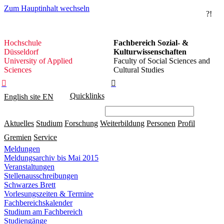
Zum Hauptinhalt wechseln
?!
Hochschule
Hochschule
Fachbereich Sozial- &
Düsseldorf
Düsseldorf
Kulturwissenschaften
University of Applied
Faculty of Social Sciences and
Sciences
Cultural Studies


Quicklinks
English site
EN
Aktuelles
Studium
Forschung
Weiterbildung
Personen
Profil
Gremien
Service
Meldungen
Meldungsarchiv bis Mai 2015
Veranstaltungen
Stellenausschreibungen
Schwarzes Brett
Vorlesungszeiten & Termine
Fachbereichskalender
Studium am Fachbereich
Studiengänge