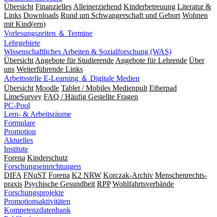
Übersicht
Finanzielles
Alleinerziehend
Kinderbetreuung
Literatur &
Links
Downloads
Rund um Schwangerschaft und Geburt
Wohnen
mit Kind(ern)
Vorlesungszeiten ＆ Termine
Lehrgebiete
Wissenschaftliches Arbeiten & Sozialforschung (WAS)
Übersicht
Angebote für Studierende
Angebote für Lehrende
Über
uns
Weiterführende Links
Arbeitsstelle E-Learning ＆ Digitale Medien
Übersicht
Moodle
Tablet / Mobiles Medienpult
Etherpad
LimeSurvey
FAQ / Häufig Gestellte Fragen
PC-Pool
Lern- & Arbeitsräume
Formulare
Promotion
Aktuelles
Institute
Forena
Kinderschutz
Forschungseinrichtungen
DIFA
FNuST
Forena
K2 NRW
Korczak-Archiv
Men­schen­rechts­
praxis
Psy­chische Gesund­heit
RPP
Wohlfahrts­verbände
Forschungsprojekte
Promotionsaktivitäten
Kompetenzdatenbank