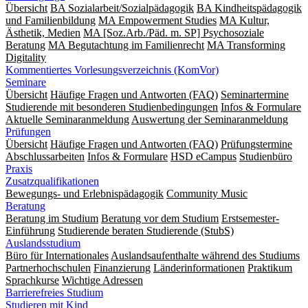
Übersicht
BA Sozialarbeit/Sozialpädagogik
BA Kindheitspädagogik
und Familienbildung
MA Empowerment Studies
MA Kultur,
Ästhetik, Medien
MA [Soz.Arb./Päd. m. SP] Psychosoziale
Beratung
MA Begut­ach­tung im Fami­lien­recht
MA Transforming
Digitality
Kommentiertes Vorlesungsverzeichnis (KomVor)
Seminare
Übersicht
Häufige Fragen und Antworten (FAQ)
Seminartermine
Studierende mit besonderen Studienbedingungen
Infos & Formulare
Aktuelle Seminaranmeldung
Auswertung der Seminaranmeldung
Prüfungen
Übersicht
Häufige Fragen und Antworten (FAQ)
Prüfungstermine
Abschlussarbeiten
Infos & Formulare
HSD eCampus
Studienbüro
Praxis
Zusatzqualifikationen
Bewegungs- und Erlebnispädagogik
Community Music
Beratung
Beratung im Studium
Beratung vor dem Studium
Erstsemester-
Einführung
Studierende beraten Studierende (StubS)
Auslandsstudium
Büro für Internationales
Auslandsaufenthalte während des Studiums
Partnerhochschulen
Finanzierung
Länderinformationen
Praktikum
Sprachkurse
Wichtige Adressen
Barrierefreies Studium
Studieren mit Kind