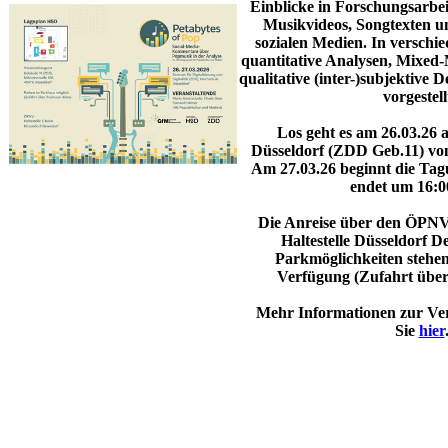
Einblick​e in Forschungsarbe
Musikvideos, Songtexten 
sozialen Medien. In verschi
quantitative Analysen, Mixed
qualitative (inter-)subjektive
vorgestell
Los geht es am 26.03.26 
Düsseldorf (ZDD Geb.11) von
Am 27.03.26 beginnt die Ta
endet um 16:0
Die Anreise über den ÖPNV 
Haltestelle Düsseldorf D
Parkmöglichkeiten stehe
Verfügung (Zufahrt über 
Mehr Informationen zur Ver
Sie
hi​er