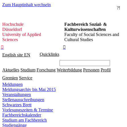
Zum Hauptinhalt wechseln
?!
Hochschule
Hochschule
Fachbereich Sozial- &
Düsseldorf
Düsseldorf
Kulturwissenschaften
University of Applied
Faculty of Social Sciences and
Sciences
Cultural Studies


Quicklinks
English site
EN
Aktuelles
Studium
Forschung
Weiterbildung
Personen
Profil
Gremien
Service
Meldungen
Meldungsarchiv bis Mai 2015
Veranstaltungen
Stellenausschreibungen
Schwarzes Brett
Vorlesungszeiten & Termine
Fachbereichskalender
Studium am Fachbereich
Studiengänge